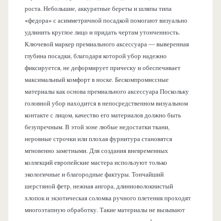
роста. Небольшие, аккуратные береты и шляпы типа
«федора» с асимметричной посадкой помогают визуально
удлинить круглое лицо и придать чертам утонченность.
Ключевой маркер премиального аксессуара — выверенная
глубина посадки, благодаря которой убор надежно
фиксируется, не деформирует прическу и обеспечивает
максимальный комфорт в носке. Бескомпромиссные
материалы как основа премиального аксессуара Поскольку
головной убор находится в непосредственном визуальном
контакте с лицом, качество его материалов должно быть
безупречным. В этой зоне любые недостатки ткани,
неровные строчки или плохая фурнитура становятся
мгновенно заметными. Для создания вневременных
коллекций европейские мастера используют только
экологичные и благородные фактуры. Тончайший
шерстяной фетр, нежная ангора, длинноволокнистый
хлопок и экзотическая соломка ручного плетения проходят
многоэтапную обработку. Такие материалы не вызывают