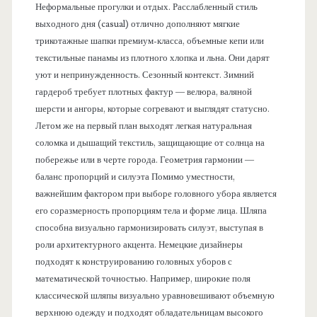
Неформальные прогулки и отдых. Расслабленный стиль
выходного дня (casual) отлично дополняют мягкие
трикотажные шапки премиум-класса, объемные кепи или
текстильные панамы из плотного хлопка и льна. Они дарят
уют и непринужденность. Сезонный контекст. Зимний
гардероб требует плотных фактур — велюра, валяной
шерсти и ангоры, которые согревают и выглядят статусно.
Летом же на первый план выходят легкая натуральная
соломка и дышащий текстиль, защищающие от солнца на
побережье или в черте города. Геометрия гармонии —
баланс пропорций и силуэта Помимо уместности,
важнейшим фактором при выборе головного убора является
его соразмерность пропорциям тела и форме лица. Шляпа
способна визуально гармонизировать силуэт, выступая в
роли архитектурного акцента. Немецкие дизайнеры
подходят к конструированию головных уборов с
математической точностью. Например, широкие поля
классической шляпы визуально уравновешивают объемную
верхнюю одежду и подходят обладательницам высокого