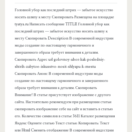
в
Головной убор как последний штрих — забытое искусство
носить шляпу к месту Скопировать Размещена на площадке
а
tyatya.ru Написать сообщение TITLE Головной убор как
последний штрих — забытое искусство носить шляпу к
я
месту Скопировать Description В современной индустрии
моды создание по-настоящему гармоничного и
п
завершенного образа требует внимания к деталям.
Скопировать Адрес url golovnoy-ubor-kak-posledniy-
а
shtrih-zabytoe-iskusstvo-nosit-shlyapu-k-mestu
Скопировать Анонс В современной индустрии моды
н
создание по-настоящему гармоничного и завершенного
образа требует внимания к деталям. Скопировать
е
Внимание! В статье присутствует изображение с другого
сайта. Настоятельно рекомендуем при размещении статьи
л
скопировать изображение себе на сайт и вставить в статью
его. Количество символов в статье 3611 Каталог размещения
ь
Яндекс Оцените статью Текст статьи: Копировать: Текст
или Html Cменить отображение В современной индустрии