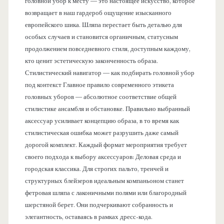
головной убор к месту — это настоящее искусство, которое
возвращает в наш гардероб ощущение изысканного
европейского шика. Шляпа перестает быть деталью для
особых случаев и становится органичным, статусным
продолжением повседневного стиля, доступным каждому,
кто ценит эстетическую законченность образа.
Стилистический навигатор — как подбирать головной убор
под контекст Главное правило современного этикета
головных уборов — абсолютное соответствие общей
стилистике ансамбля и обстановке. Правильно выбранный
аксессуар усиливает концепцию образа, в то время как
стилистическая ошибка может разрушить даже самый
дорогой комплект. Каждый формат мероприятия требует
своего подхода к выбору аксессуаров: Деловая среда и
городская классика. Для строгих пальто, тренчей и
структурных блейзеров идеальным компаньоном станет
фетровая шляпа с лаконичными полями или благородный
шерстяной берет. Они подчеркивают собранность и
элегантность, оставаясь в рамках дресс-кода.