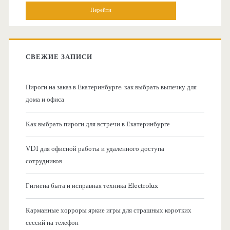
н
и
о
с
к
в
:
СВЕЖИЕ ЗАПИСИ
н
Пироги на заказ в Екатеринбурге: как выбрать выпечку для
а
дома и офиса
я
Как выбрать пироги для встречи в Екатеринбурге
б
VDI для офисной работы и удаленного доступа
сотрудников
о
Гигиена быта и исправная техника Electrolux
к
Карманные хорроры яркие игры для страшных коротких
о
сессий на телефон