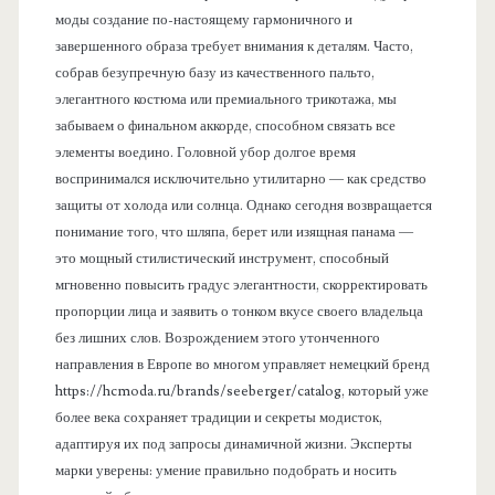
моды создание по-настоящему гармоничного и
завершенного образа требует внимания к деталям. Часто,
собрав безупречную базу из качественного пальто,
элегантного костюма или премиального трикотажа, мы
забываем о финальном аккорде, способном связать все
элементы воедино. Головной убор долгое время
воспринимался исключительно утилитарно — как средство
защиты от холода или солнца. Однако сегодня возвращается
понимание того, что шляпа, берет или изящная панама —
это мощный стилистический инструмент, способный
мгновенно повысить градус элегантности, скорректировать
пропорции лица и заявить о тонком вкусе своего владельца
без лишних слов. Возрождением этого утонченного
направления в Европе во многом управляет немецкий бренд
https://hcmoda.ru/brands/seeberger/catalog, который уже
более века сохраняет традиции и секреты модисток,
адаптируя их под запросы динамичной жизни. Эксперты
марки уверены: умение правильно подобрать и носить