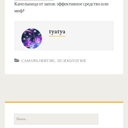
Капельница от запоя: эффективное средство или
миф?
tyatya
САМОРАЗВИТИЕ, ПСИХОЛОГИЯ
О
с
П
о