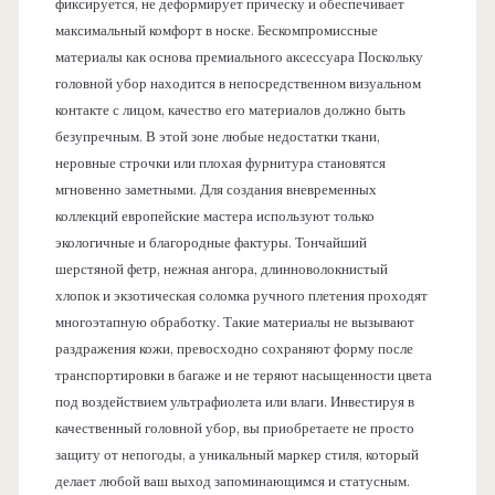
фиксируется, не деформирует прическу и обеспечивает
максимальный комфорт в носке. Бескомпромиссные
материалы как основа премиального аксессуара Поскольку
головной убор находится в непосредственном визуальном
контакте с лицом, качество его материалов должно быть
безупречным. В этой зоне любые недостатки ткани,
неровные строчки или плохая фурнитура становятся
мгновенно заметными. Для создания вневременных
коллекций европейские мастера используют только
экологичные и благородные фактуры. Тончайший
шерстяной фетр, нежная ангора, длинноволокнистый
хлопок и экзотическая соломка ручного плетения проходят
многоэтапную обработку. Такие материалы не вызывают
раздражения кожи, превосходно сохраняют форму после
транспортировки в багаже и не теряют насыщенности цвета
под воздействием ультрафиолета или влаги. Инвестируя в
качественный головной убор, вы приобретаете не просто
защиту от непогоды, а уникальный маркер стиля, который
делает любой ваш выход запоминающимся и статусным.