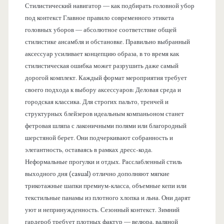
Стилистический навигатор — как подбирать головной убор
под контекст Главное правило современного этикета
головных уборов — абсолютное соответствие общей
стилистике ансамбля и обстановке. Правильно выбранный
аксессуар усиливает концепцию образа, в то время как
стилистическая ошибка может разрушить даже самый
дорогой комплект. Каждый формат мероприятия требует
своего подхода к выбору аксессуаров: Деловая среда и
городская классика. Для строгих пальто, тренчей и
структурных блейзеров идеальным компаньоном станет
фетровая шляпа с лаконичными полями или благородный
шерстяной берет. Они подчеркивают собранность и
элегантность, оставаясь в рамках дресс-кода.
Неформальные прогулки и отдых. Расслабленный стиль
выходного дня (casual) отлично дополняют мягкие
трикотажные шапки премиум-класса, объемные кепи или
текстильные панамы из плотного хлопка и льна. Они дарят
уют и непринужденность. Сезонный контекст. Зимний
гардероб требует плотных фактур — велюра, валяной