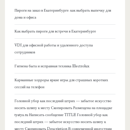
н
Пироги на заказ в Екатеринбурге: как выбрать выпечку для
а
дома и офиса
я
Как выбрать пироги для встречи в Екатеринбурге
б
VDI для офисной работы и удаленного доступа
сотрудников
о
Гигиена быта и исправная техника Electrolux
к
Карманные хорроры яркие игры для страшных коротких
о
сессий на телефон
в
Головной убор как последний штрих — забытое искусство
носить шляпу к месту Скопировать Размещена на площадке
а
tyatya.ru Написать сообщение TITLE Головной убор как
последний штрих — забытое искусство носить шляпу к
я
месту Скопировать Description В современной индустрии