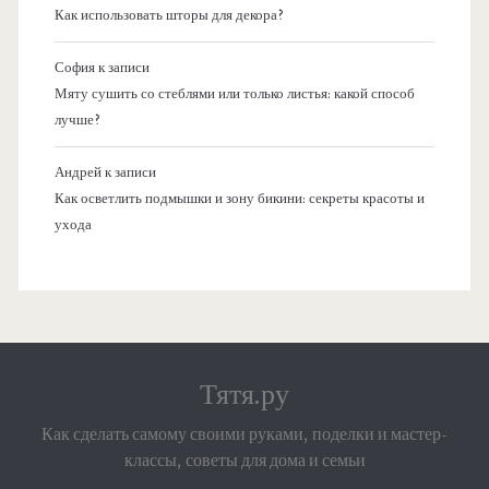
Как использовать шторы для декора?
София
к записи
Мяту сушить со стеблями или только листья: какой способ
лучше?
Андрей
к записи
Как осветлить подмышки и зону бикини: секреты красоты и
ухода
Тятя.ру
Как сделать самому своими руками, поделки и мастер-
классы, советы для дома и семьи