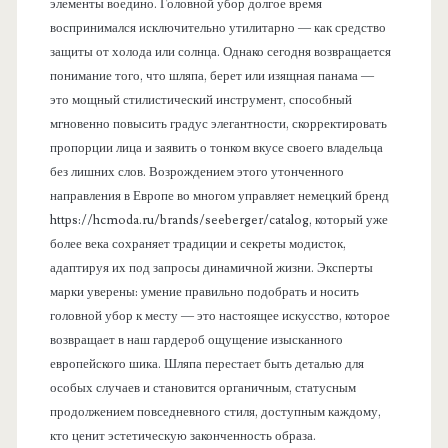
элементы воедино. Головной убор долгое время
воспринимался исключительно утилитарно — как средство
защиты от холода или солнца. Однако сегодня возвращается
понимание того, что шляпа, берет или изящная панама —
это мощный стилистический инструмент, способный
мгновенно повысить градус элегантности, скорректировать
пропорции лица и заявить о тонком вкусе своего владельца
без лишних слов. Возрождением этого утонченного
направления в Европе во многом управляет немецкий бренд
https://hcmoda.ru/brands/seeberger/catalog, который уже
более века сохраняет традиции и секреты модисток,
адаптируя их под запросы динамичной жизни. Эксперты
марки уверены: умение правильно подобрать и носить
головной убор к месту — это настоящее искусство, которое
возвращает в наш гардероб ощущение изысканного
европейского шика. Шляпа перестает быть деталью для
особых случаев и становится органичным, статусным
продолжением повседневного стиля, доступным каждому,
кто ценит эстетическую законченность образа.