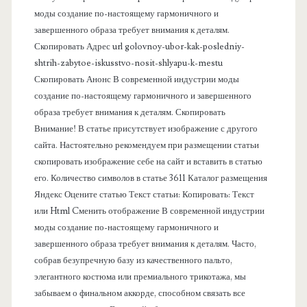
моды создание по-настоящему гармоничного и
п
завершенного образа требует внимания к деталям.
Скопировать Адрес url golovnoy-ubor-kak-posledniy-
а
shtrih-zabytoe-iskusstvo-nosit-shlyapu-k-mestu
Скопировать Анонс В современной индустрии моды
н
создание по-настоящему гармоничного и завершенного
образа требует внимания к деталям. Скопировать
е
Внимание! В статье присутствует изображение с другого
сайта. Настоятельно рекомендуем при размещении статьи
л
скопировать изображение себе на сайт и вставить в статью
его. Количество символов в статье 3611 Каталог размещения
ь
Яндекс Оцените статью Текст статьи: Копировать: Текст
или Html Cменить отображение В современной индустрии
моды создание по-настоящему гармоничного и
завершенного образа требует внимания к деталям. Часто,
собрав безупречную базу из качественного пальто,
элегантного костюма или премиального трикотажа, мы
забываем о финальном аккорде, способном связать все