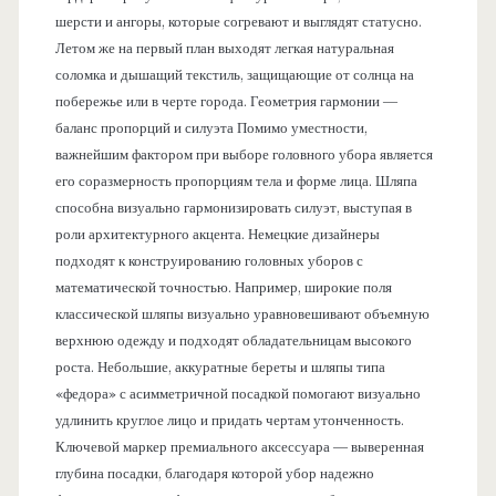
шерсти и ангоры, которые согревают и выглядят статусно.
Летом же на первый план выходят легкая натуральная
соломка и дышащий текстиль, защищающие от солнца на
побережье или в черте города. Геометрия гармонии —
баланс пропорций и силуэта Помимо уместности,
важнейшим фактором при выборе головного убора является
его соразмерность пропорциям тела и форме лица. Шляпа
способна визуально гармонизировать силуэт, выступая в
роли архитектурного акцента. Немецкие дизайнеры
подходят к конструированию головных уборов с
математической точностью. Например, широкие поля
классической шляпы визуально уравновешивают объемную
верхнюю одежду и подходят обладательницам высокого
роста. Небольшие, аккуратные береты и шляпы типа
«федора» с асимметричной посадкой помогают визуально
удлинить круглое лицо и придать чертам утонченность.
Ключевой маркер премиального аксессуара — выверенная
глубина посадки, благодаря которой убор надежно