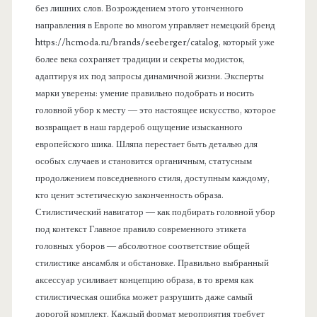
без лишних слов. Возрождением этого утонченного
направления в Европе во многом управляет немецкий бренд
https://hcmoda.ru/brands/seeberger/catalog, который уже
более века сохраняет традиции и секреты модисток,
адаптируя их под запросы динамичной жизни. Эксперты
марки уверены: умение правильно подобрать и носить
головной убор к месту — это настоящее искусство, которое
возвращает в наш гардероб ощущение изысканного
европейского шика. Шляпа перестает быть деталью для
особых случаев и становится органичным, статусным
продолжением повседневного стиля, доступным каждому,
кто ценит эстетическую законченность образа.
Стилистический навигатор — как подбирать головной убор
под контекст Главное правило современного этикета
головных уборов — абсолютное соответствие общей
стилистике ансамбля и обстановке. Правильно выбранный
аксессуар усиливает концепцию образа, в то время как
стилистическая ошибка может разрушить даже самый
дорогой комплект. Каждый формат мероприятия требует