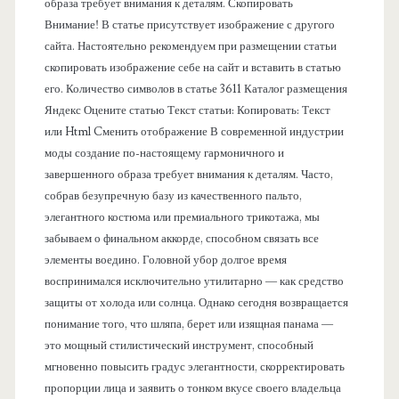
образа требует внимания к деталям. Скопировать
е
Внимание! В статье присутствует изображение с другого
сайта. Настоятельно рекомендуем при размещении статьи
л
скопировать изображение себе на сайт и вставить в статью
его. Количество символов в статье 3611 Каталог размещения
ь
Яндекс Оцените статью Текст статьи: Копировать: Текст
или Html Cменить отображение В современной индустрии
моды создание по-настоящему гармоничного и
завершенного образа требует внимания к деталям. Часто,
собрав безупречную базу из качественного пальто,
элегантного костюма или премиального трикотажа, мы
забываем о финальном аккорде, способном связать все
элементы воедино. Головной убор долгое время
воспринимался исключительно утилитарно — как средство
защиты от холода или солнца. Однако сегодня возвращается
понимание того, что шляпа, берет или изящная панама —
это мощный стилистический инструмент, способный
мгновенно повысить градус элегантности, скорректировать
пропорции лица и заявить о тонком вкусе своего владельца