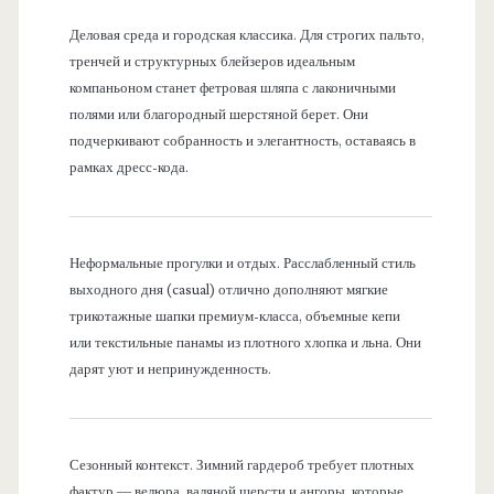
Деловая среда и городская классика. Для строгих пальто,
тренчей и структурных блейзеров идеальным
компаньоном станет фетровая шляпа с лаконичными
полями или благородный шерстяной берет. Они
подчеркивают собранность и элегантность, оставаясь в
рамках дресс-кода.
Неформальные прогулки и отдых. Расслабленный стиль
выходного дня (casual) отлично дополняют мягкие
трикотажные шапки премиум-класса, объемные кепи
или текстильные панамы из плотного хлопка и льна. Они
дарят уют и непринужденность.
Сезонный контекст. Зимний гардероб требует плотных
фактур — велюра, валяной шерсти и ангоры, которые