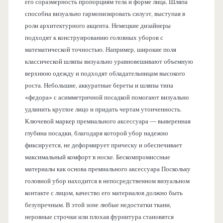
его соразмерность пропорциям тела и форме лица. Шляпа
способна визуально гармонизировать силуэт, выступая в
роли архитектурного акцента. Немецкие дизайнеры
подходят к конструированию головных уборов с
математической точностью. Например, широкие поля
классической шляпы визуально уравновешивают объемную
верхнюю одежду и подходят обладательницам высокого
роста. Небольшие, аккуратные береты и шляпы типа
«федора» с асимметричной посадкой помогают визуально
удлинить круглое лицо и придать чертам утонченность.
Ключевой маркер премиального аксессуара — выверенная
глубина посадки, благодаря которой убор надежно
фиксируется, не деформирует прическу и обеспечивает
максимальный комфорт в носке. Бескомпромиссные
материалы как основа премиального аксессуара Поскольку
головной убор находится в непосредственном визуальном
контакте с лицом, качество его материалов должно быть
безупречным. В этой зоне любые недостатки ткани,
неровные строчки или плохая фурнитура становятся