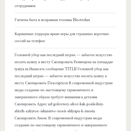
сотрудников
о
Гигиена быта и исправная техника Electrolux
к
Карманные хорроры яркие игры для страшных коротких
о
сессий на телефон
в
Головной убор как последний штрих — забытое искусство
носить шляпу к месту Скопировать Размещена на площадке
а
tyatya.ru Написать сообщение TITLE Головной убор как
последний штрих — забытое искусство носить шляпу к
я
месту Скопировать Description В современной индустрии
моды создание по-настоящему гармоничного и
п
завершенного образа требует внимания к деталям.
Скопировать Адрес url golovnoy-ubor-kak-posledniy-
а
shtrih-zabytoe-iskusstvo-nosit-shlyapu-k-mestu
Скопировать Анонс В современной индустрии моды
н
создание по-настоящему гармоничного и завершенного