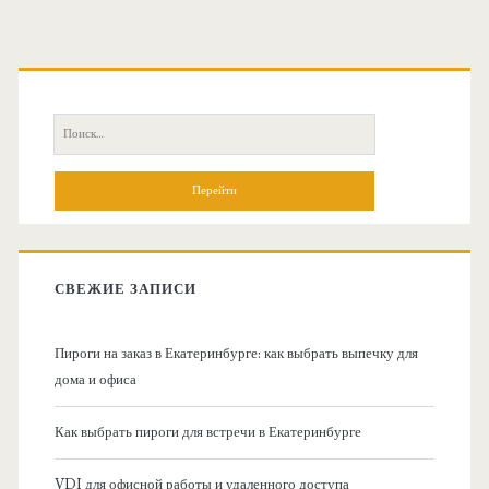
О
с
П
н
о
и
о
с
к
в
:
СВЕЖИЕ ЗАПИСИ
н
Пироги на заказ в Екатеринбурге: как выбрать выпечку для
а
дома и офиса
я
Как выбрать пироги для встречи в Екатеринбурге
б
VDI для офисной работы и удаленного доступа