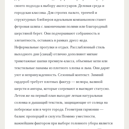
своего подхода к выбору аксессуаров: Деловая среда и
городская классика. Для строгих пальто, тренчей и
структурных блейзеров идеальным компаньоном станет
фетровая шляпа с лаконичными полями или благородный
шерстяной берет. Они подчеркивают собранность и
элегантность, оставаясь в рамках дресс-кода.
Неформальные прогулки и отдых. Расслабленный стиль
выходного дня (casual) отлично дополняют мягкие
трикотажные шапки премиум-класса, объемные кепи или
текстильные панамы из плотного хлопка и льна. Они дарят
уют и непринужденность. Сезонный контекст. Зимний
гардероб требует плотных фактур — велюра, валяной
шерсти и ангоры, которые согревают и выглядят статусно.
Летом же на первый план выходят легкая натуральная
соломка и дышащий текстиль, защищающие от солнца на
побережье или в черте города. Геометрия гармонии —
баланс пропорций и силуэта Помимо уместности,
важнейшим фактором при выборе головного убора является