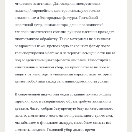
мгновенно заметными. Для создания вневременных
коллекций европейские мастера используют только
экологичные и благородные фактуры. Тончайший
шерстяной фетр, нежная ангора, длинноволокнистый
хлопок и экзотическая соломка ручного плетения проходят
многоэтапную обработку. Такие материалы не вызывают
раздражения кожи, превосходно сохраняют форму после
транспортировки в багаже и не теряют насыщенности цвета
под воздействием ультрафиолета или влаги. Инвестируя в
качественный головной убор, вы приобретаете не просто
защиту от непогоды, а уникальный маркер стиля, который
делает любой ваш выход запоминающимся и статусным.
В современной индустрии моды создание по-настоящему
гармоничного и завершенного образа требует внимания к
деталям. Часто, собрав безупречную базу из качественного
пальто, элегантного костюма или премиального трикотажа,
мы забываем о финальном аккорде, способном связать все
элементы воедино. Головной убор долгое время