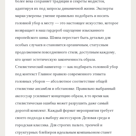
более века сохраняет традиции и секреты модисток,
адаптируя их под запросы динамичной жизни. Эксперты
марки уверены: умение правильно подобрать и носить
головной убор к месту — это настоящее искусство, которое
возвращает в наш гардероб ощущение изысканного
европейского шика. Шляпа перестает быть деталью для
особых случаев и становится органичным, статусным
продолжением повседневного стиля, доступным каждому,
кто ценит эстетическую законченность образа.
Стилистический навигатор — как подбирать головной убор
под контекст Главное правило современного этикета
головных уборов — абсолютное соответствие общей
стилистике ансамбля и обстановке. Правильно выбранный
аксессуар усиливает концепцию образа, в то время как
стилистическая ошибка может разрушить даже самый
дорогой комплект. Каждый формат мероприятия требует
своего подхода к выбору аксессуаров: Деловая среда и
городская классика. Для строгих пальто, тренчей и
структурных блейзеров идеальным компаньоном станет