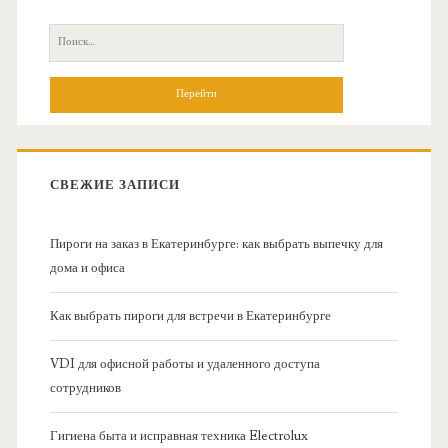
с
П
н
о
и
о
с
к
в
:
СВЕЖИЕ ЗАПИСИ
н
Пироги на заказ в Екатеринбурге: как выбрать выпечку для
а
дома и офиса
я
Как выбрать пироги для встречи в Екатеринбурге
б
VDI для офисной работы и удаленного доступа
сотрудников
о
Гигиена быта и исправная техника Electrolux