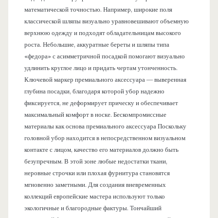
математической точностью. Например, широкие поля
классической шляпы визуально уравновешивают объемную
верхнюю одежду и подходят обладательницам высокого
роста. Небольшие, аккуратные береты и шляпы типа
«федора» с асимметричной посадкой помогают визуально
удлинить круглое лицо и придать чертам утонченность.
Ключевой маркер премиального аксессуара — выверенная
глубина посадки, благодаря которой убор надежно
фиксируется, не деформирует прическу и обеспечивает
максимальный комфорт в носке. Бескомпромиссные
материалы как основа премиального аксессуара Поскольку
головной убор находится в непосредственном визуальном
контакте с лицом, качество его материалов должно быть
безупречным. В этой зоне любые недостатки ткани,
неровные строчки или плохая фурнитура становятся
мгновенно заметными. Для создания вневременных
коллекций европейские мастера используют только
экологичные и благородные фактуры. Тончайший