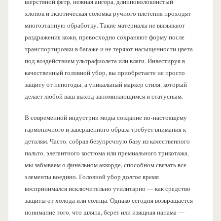
шерстяной фетр, нежная ангора, длинноволокнистый
хлопок и экзотическая соломка ручного плетения проходят
многоэтапную обработку. Такие материалы не вызывают
раздражения кожи, превосходно сохраняют форму после
транспортировки в багаже и не теряют насыщенности цвета
под воздействием ультрафиолета или влаги. Инвестируя в
качественный головной убор, вы приобретаете не просто
защиту от непогоды, а уникальный маркер стиля, который
делает любой ваш выход запоминающимся и статусным.
В современной индустрии моды создание по-настоящему
гармоничного и завершенного образа требует внимания к
деталям. Часто, собрав безупречную базу из качественного
пальто, элегантного костюма или премиального трикотажа,
мы забываем о финальном аккорде, способном связать все
элементы воедино. Головной убор долгое время
воспринимался исключительно утилитарно — как средство
защиты от холода или солнца. Однако сегодня возвращается
понимание того, что шляпа, берет или изящная панама —