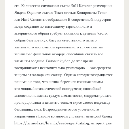
его. Количество символов в статье 3611 Каталог размещения
ь
Яндекс Оцените статью Текст статьи: Копировать: Текст
или Html Cменить отображение В современной индустрии
моды создание по-настоящему гармоничного и
завершенного образа требует внимания к деталям. Часто,
собрав безупречную базу из качественного пальто,
элегантного костюма или премиального трикотажа, мы
забываем о финальном аккорде, способном связать все
элементы воедино. Головной убор долгое время
воспринимался исключительно утилитарно — как средство
защиты от холода или солнца. Однако сегодня возвращается
понимание того, что шляпа, берет или изящная панама —
это мощный стилистический инструмент, способный
мгновенно повысить градус элегантности, скорректировать
пропорции лица и заявить о тонком вкусе своего владельца
без лишних слов. Возрождением этого утонченного
направления в Европе во многом управляет немецкий бренд
https://hcmoda.ru/brands/seeberger/catalog, который уже