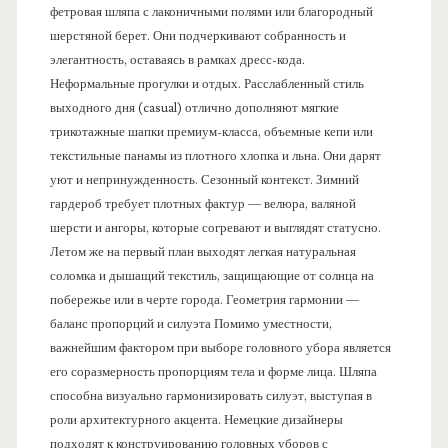
фетровая шляпа с лаконичными полями или благородный
шерстяной берет. Они подчеркивают собранность и
элегантность, оставаясь в рамках дресс-кода.
Неформальные прогулки и отдых. Расслабленный стиль
выходного дня (casual) отлично дополняют мягкие
трикотажные шапки премиум-класса, объемные кепи или
текстильные панамы из плотного хлопка и льна. Они дарят
уют и непринужденность. Сезонный контекст. Зимний
гардероб требует плотных фактур — велюра, валяной
шерсти и ангоры, которые согревают и выглядят статусно.
Летом же на первый план выходят легкая натуральная
соломка и дышащий текстиль, защищающие от солнца на
побережье или в черте города. Геометрия гармонии —
баланс пропорций и силуэта Помимо уместности,
важнейшим фактором при выборе головного убора является
его соразмерность пропорциям тела и форме лица. Шляпа
способна визуально гармонизировать силуэт, выступая в
роли архитектурного акцента. Немецкие дизайнеры
подходят к конструированию головных уборов с