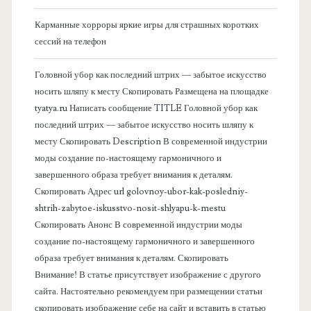
к
Карманные хорроры яркие игры для страшных коротких
о
сессий на телефон
в
Головной убор как последний штрих — забытое искусство
носить шляпу к месту Скопировать Размещена на площадке
а
tyatya.ru Написать сообщение TITLE Головной убор как
последний штрих — забытое искусство носить шляпу к
я
месту Скопировать Description В современной индустрии
моды создание по-настоящему гармоничного и
п
завершенного образа требует внимания к деталям.
Скопировать Адрес url golovnoy-ubor-kak-posledniy-
а
shtrih-zabytoe-iskusstvo-nosit-shlyapu-k-mestu
Скопировать Анонс В современной индустрии моды
н
создание по-настоящему гармоничного и завершенного
образа требует внимания к деталям. Скопировать
е
Внимание! В статье присутствует изображение с другого
сайта. Настоятельно рекомендуем при размещении статьи
л
скопировать изображение себе на сайт и вставить в статью