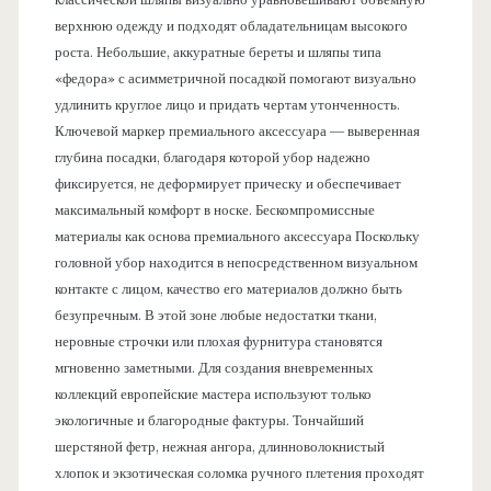
верхнюю одежду и подходят обладательницам высокого
роста. Небольшие, аккуратные береты и шляпы типа
«федора» с асимметричной посадкой помогают визуально
удлинить круглое лицо и придать чертам утонченность.
Ключевой маркер премиального аксессуара — выверенная
глубина посадки, благодаря которой убор надежно
фиксируется, не деформирует прическу и обеспечивает
максимальный комфорт в носке. Бескомпромиссные
материалы как основа премиального аксессуара Поскольку
головной убор находится в непосредственном визуальном
контакте с лицом, качество его материалов должно быть
безупречным. В этой зоне любые недостатки ткани,
неровные строчки или плохая фурнитура становятся
мгновенно заметными. Для создания вневременных
коллекций европейские мастера используют только
экологичные и благородные фактуры. Тончайший
шерстяной фетр, нежная ангора, длинноволокнистый
хлопок и экзотическая соломка ручного плетения проходят