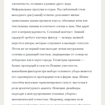
элегантность, оставаясь в рамках дресс-кода.
Неформальные прогулки и отдых. Расслабленный стиль
выходного дня (casual) отлично дополняют мягкие
трикотажные шапки премиум-класса, объемные кепи или
текстильные панамы из плотного хлопка и льна. Они дарят
уют и непринужденность. Сезонный контекст. Зимний
гардероб требует плотных фактур — велюра, валяной
шерсти и ангоры, которые согревают и выглядят статусно.
Летом же на первый план выходят легкая натуральная
соломка и дышащий текстиль, защищающие от солнца на
побережье или в черте города. Геометрия гармонии —
баланс пропорций и силуэта Помимо уместности,
важнейшим фактором при выборе головного убора является
его соразмерность пропорциям тела и форме лица. Шляпа
способна визуально гармонизировать силуэт, выступая в
роли архитектурного акцента. Немецкие дизайнеры
подходят к конструированию головных уборов с
математической точностью. Например, широкие поля
классической шляпы визуально уравновешивают объемную