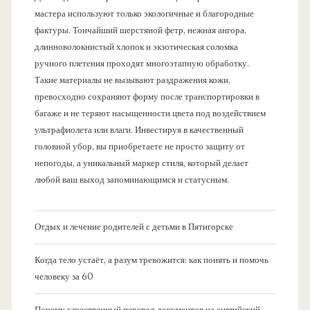
мастера используют только экологичные и благородные
фактуры. Тончайший шерстяной фетр, нежная ангора,
длинноволокнистый хлопок и экзотическая соломка
ручного плетения проходят многоэтапную обработку.
Такие материалы не вызывают раздражения кожи,
превосходно сохраняют форму после транспортировки в
багаже и не теряют насыщенности цвета под воздействием
ультрафиолета или влаги. Инвестируя в качественный
головной убор, вы приобретаете не просто защиту от
непогоды, а уникальный маркер стиля, который делает
любой ваш выход запоминающимся и статусным.
Отдых и лечение родителей с детьми в Пятигорске
Когда тело устаёт, а разум тревожится: как понять и помочь
человеку за 60
Почему качественный перевод документов на английский