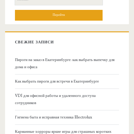
н
о
и
о
с
к
в
:
СВЕЖИЕ ЗАПИСИ
н
Пироги на заказ в Екатеринбурге: как выбрать выпечку для
а
дома и офиса
я
Как выбрать пироги для встречи в Екатеринбурге
б
VDI для офисной работы и удаленного доступа
сотрудников
о
Гигиена быта и исправная техника Electrolux
к
Карманные хорроры яркие игры для страшных коротких