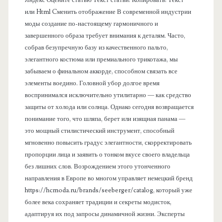
ь
или Html Cменить отображение В современной индустрии
моды создание по-настоящему гармоничного и
завершенного образа требует внимания к деталям. Часто,
собрав безупречную базу из качественного пальто,
элегантного костюма или премиального трикотажа, мы
забываем о финальном аккорде, способном связать все
элементы воедино. Головной убор долгое время
воспринимался исключительно утилитарно — как средство
защиты от холода или солнца. Однако сегодня возвращается
понимание того, что шляпа, берет или изящная панама —
это мощный стилистический инструмент, способный
мгновенно повысить градус элегантности, скорректировать
пропорции лица и заявить о тонком вкусе своего владельца
без лишних слов. Возрождением этого утонченного
направления в Европе во многом управляет немецкий бренд
https://hcmoda.ru/brands/seeberger/catalog, который уже
более века сохраняет традиции и секреты модисток,
адаптируя их под запросы динамичной жизни. Эксперты