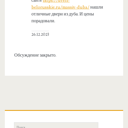
сайте
https://dveri-
belorusskie.ru/massiv-duba/
нашли
отличные двери из дуба. И цены
порадовали.
26.12.2023
Обсуждение закрыто.
О
с
П