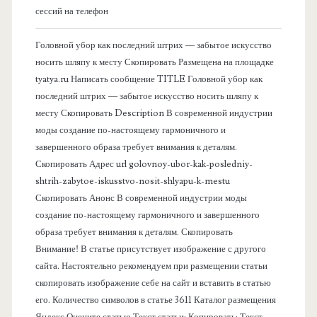
о
сессий на телефон
в
Головной убор как последний штрих — забытое искусство
носить шляпу к месту Скопировать Размещена на площадке
а
tyatya.ru Написать сообщение TITLE Головной убор как
последний штрих — забытое искусство носить шляпу к
я
месту Скопировать Description В современной индустрии
моды создание по-настоящему гармоничного и
п
завершенного образа требует внимания к деталям.
Скопировать Адрес url golovnoy-ubor-kak-posledniy-
а
shtrih-zabytoe-iskusstvo-nosit-shlyapu-k-mestu
Скопировать Анонс В современной индустрии моды
н
создание по-настоящему гармоничного и завершенного
образа требует внимания к деталям. Скопировать
е
Внимание! В статье присутствует изображение с другого
сайта. Настоятельно рекомендуем при размещении статьи
л
скопировать изображение себе на сайт и вставить в статью
его. Количество символов в статье 3611 Каталог размещения
Яндекс Оцените статью Текст статьи: Копировать: Текст