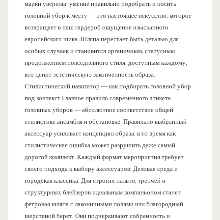
марки уверены: умение правильно подобрать и носить
головной убор к месту — это настоящее искусство, которое
возвращает в наш гардероб ощущение изысканного
европейского шика. Шляпа перестает быть деталью для
особых случаев и становится органичным, статусным
продолжением повседневного стиля, доступным каждому,
кто ценит эстетическую законченность образа.
Стилистический навигатор — как подбирать головной убор
под контекст Главное правило современного этикета
головных уборов — абсолютное соответствие общей
стилистике ансамбля и обстановке. Правильно выбранный
аксессуар усиливает концепцию образа, в то время как
стилистическая ошибка может разрушить даже самый
дорогой комплект. Каждый формат мероприятия требует
своего подхода к выбору аксессуаров: Деловая среда и
городская классика. Для строгих пальто, тренчей и
структурных блейзеров идеальным компаньоном станет
фетровая шляпа с лаконичными полями или благородный
шерстяной берет. Они подчеркивают собранность и