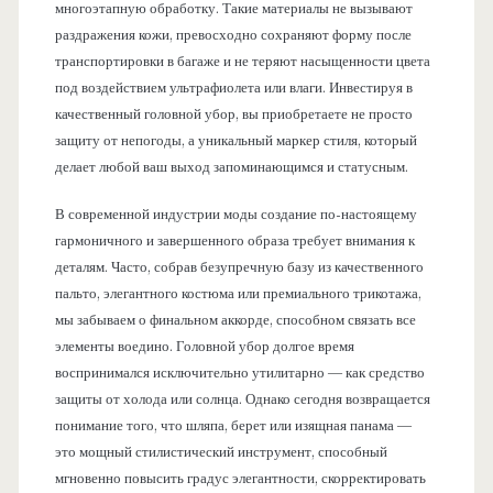
многоэтапную обработку. Такие материалы не вызывают
раздражения кожи, превосходно сохраняют форму после
транспортировки в багаже и не теряют насыщенности цвета
под воздействием ультрафиолета или влаги. Инвестируя в
качественный головной убор, вы приобретаете не просто
защиту от непогоды, а уникальный маркер стиля, который
делает любой ваш выход запоминающимся и статусным.
В современной индустрии моды создание по-настоящему
гармоничного и завершенного образа требует внимания к
деталям. Часто, собрав безупречную базу из качественного
пальто, элегантного костюма или премиального трикотажа,
мы забываем о финальном аккорде, способном связать все
элементы воедино. Головной убор долгое время
воспринимался исключительно утилитарно — как средство
защиты от холода или солнца. Однако сегодня возвращается
понимание того, что шляпа, берет или изящная панама —
это мощный стилистический инструмент, способный
мгновенно повысить градус элегантности, скорректировать