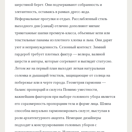
шерстяной берет. Они подчеркивают собранность и
элегантность, оставаясь в рамках дресс-кода.
Неформальные прогулки и отдых. Расслабленный стиль
выходного дня (casual) отлично дополняют мягкие
трикотажные шапки премиум-класса, объемные кепи или
текстильные панамы из плотного хлопка и льна. Они дарят
уют и непринужденность. Сезонный контекст. Зимний
гардероб требует плотных фактур — велюра, валяной
шерсти и ангоры, которые согревают и выглядят статусно.
Летом же на первый план выходят легкая натуральная
соломка и дышащий текстиль, защищающие от солнца на
побережье или в черте города. Геометрия гармонии —
баланс пропорций и силуэта Помимо уместности,
важнейшим фактором при выборе головного убора является
его соразмерность пропорциям тела и форме лица. Шляпа
способна визуально гармонизировать силуэт, выступая в
роли архитектурного акцента. Немецкие дизайнеры
подходят к конструированию головных уборов с
математической точностью. Например, широкие поля