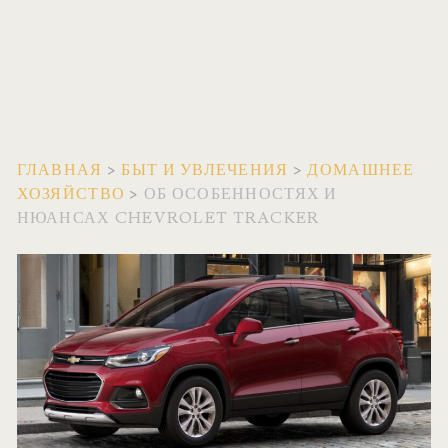
ГЛАВНАЯ
>
БЫТ И УВЛЕЧЕНИЯ
>
ДОМАШНЕЕ
ХОЗЯЙСТВО
>
ОБ ОСОБЕННОСТЯХ И
НЮАНСАХ CHEVROLET TRACKER