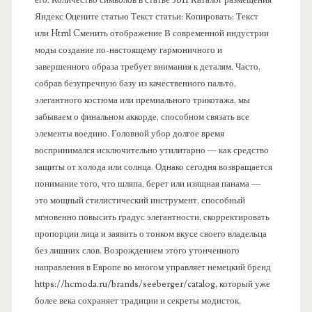
е
Яндекс Оцените статью Текст статьи: Копировать: Текст
л
или Html Cменить отображение В современной индустрии
моды создание по-настоящему гармоничного и
ь
завершенного образа требует внимания к деталям. Часто,
собрав безупречную базу из качественного пальто,
элегантного костюма или премиального трикотажа, мы
забываем о финальном аккорде, способном связать все
элементы воедино. Головной убор долгое время
воспринимался исключительно утилитарно — как средство
защиты от холода или солнца. Однако сегодня возвращается
понимание того, что шляпа, берет или изящная панама —
это мощный стилистический инструмент, способный
мгновенно повысить градус элегантности, скорректировать
пропорции лица и заявить о тонком вкусе своего владельца
без лишних слов. Возрождением этого утонченного
направления в Европе во многом управляет немецкий бренд
https://hcmoda.ru/brands/seeberger/catalog, который уже
более века сохраняет традиции и секреты модисток,