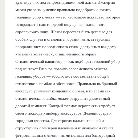
адаптируя их под запросы динамичной жизни. Эксперты
марки уверены: умение правильно подобрать и носить
головной убор к месту — это настоящее искусство, которое
возвращает в наш гардероб ощущение изысканного
европейского шика. Шляпа перестает быть деталью для
особых случаев и становится органичным, статусным
продолжением повседневного стиля, доступным каждому,
кто ценит эстетическую законченность образа.
Стилистический навигатор — как подбирать головной убор
под контекст Главное правило современного этикета
головных уборов — абсолютное соответствие общей
стилистике ансамбля и обстановке. Правильно выбранный
аксессуар усиливает концепцию образа, в то время как
стилистическая ошибка может разрушить даже самый
дорогой комплект. Каждый формат мероприятия требует
своего подхода к выбору аксессуаров: Деловая среда и
городская классика. Для строгих пальто, тренчей и
структурных блейзеров идеальным компаньоном станет
фетровая шляпа с лаконичными полями или благородный