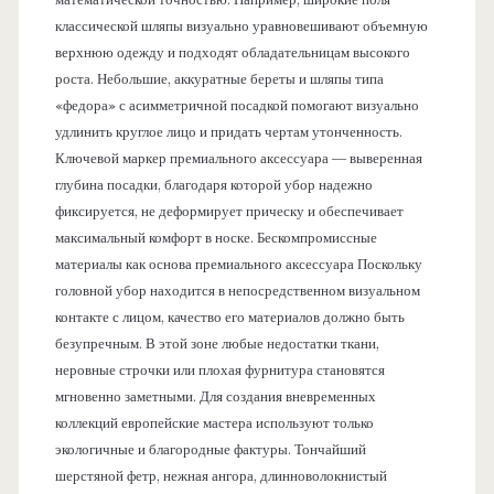
классической шляпы визуально уравновешивают объемную
верхнюю одежду и подходят обладательницам высокого
роста. Небольшие, аккуратные береты и шляпы типа
«федора» с асимметричной посадкой помогают визуально
удлинить круглое лицо и придать чертам утонченность.
Ключевой маркер премиального аксессуара — выверенная
глубина посадки, благодаря которой убор надежно
фиксируется, не деформирует прическу и обеспечивает
максимальный комфорт в носке. Бескомпромиссные
материалы как основа премиального аксессуара Поскольку
головной убор находится в непосредственном визуальном
контакте с лицом, качество его материалов должно быть
безупречным. В этой зоне любые недостатки ткани,
неровные строчки или плохая фурнитура становятся
мгновенно заметными. Для создания вневременных
коллекций европейские мастера используют только
экологичные и благородные фактуры. Тончайший
шерстяной фетр, нежная ангора, длинноволокнистый