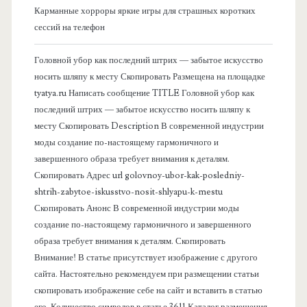
о
Карманные хорроры яркие игры для страшных коротких
сессий на телефон
к
Головной убор как последний штрих — забытое искусство
о
носить шляпу к месту Скопировать Размещена на площадке
tyatya.ru Написать сообщение TITLE Головной убор как
в
последний штрих — забытое искусство носить шляпу к
месту Скопировать Description В современной индустрии
а
моды создание по-настоящему гармоничного и
завершенного образа требует внимания к деталям.
я
Скопировать Адрес url golovnoy-ubor-kak-posledniy-
shtrih-zabytoe-iskusstvo-nosit-shlyapu-k-mestu
п
Скопировать Анонс В современной индустрии моды
создание по-настоящему гармоничного и завершенного
а
образа требует внимания к деталям. Скопировать
Внимание! В статье присутствует изображение с другого
н
сайта. Настоятельно рекомендуем при размещении статьи
скопировать изображение себе на сайт и вставить в статью
его. Количество символов в статье 3611 Каталог размещения