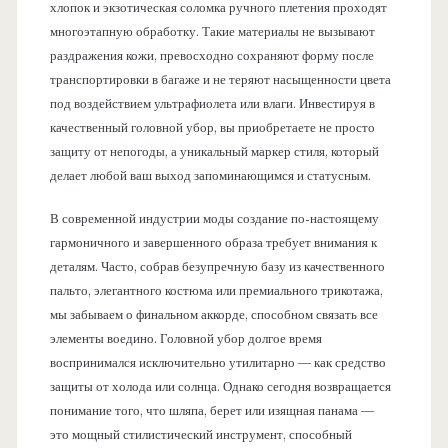
хлопок и экзотическая соломка ручного плетения проходят
многоэтапную обработку. Такие материалы не вызывают
раздражения кожи, превосходно сохраняют форму после
транспортировки в багаже и не теряют насыщенности цвета
под воздействием ультрафиолета или влаги. Инвестируя в
качественный головной убор, вы приобретаете не просто
защиту от непогоды, а уникальный маркер стиля, который
делает любой ваш выход запоминающимся и статусным.
В современной индустрии моды создание по-настоящему
гармоничного и завершенного образа требует внимания к
деталям. Часто, собрав безупречную базу из качественного
пальто, элегантного костюма или премиального трикотажа,
мы забываем о финальном аккорде, способном связать все
элементы воедино. Головной убор долгое время
воспринимался исключительно утилитарно — как средство
защиты от холода или солнца. Однако сегодня возвращается
понимание того, что шляпа, берет или изящная панама —
это мощный стилистический инструмент, способный