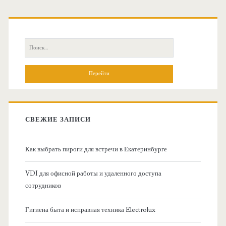
О
с
П
н
о
и
о
с
к
в
:
СВЕЖИЕ ЗАПИСИ
н
Как выбрать пироги для встречи в Екатеринбурге
а
VDI для офисной работы и удаленного доступа
я
сотрудников
б
Гигиена быта и исправная техника Electrolux