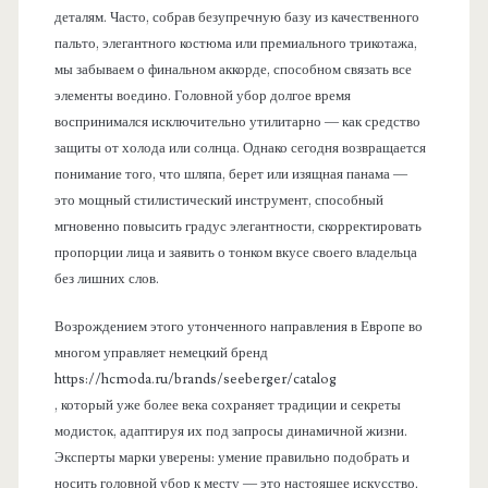
деталям. Часто, собрав безупречную базу из качественного
пальто, элегантного костюма или премиального трикотажа,
мы забываем о финальном аккорде, способном связать все
элементы воедино. Головной убор долгое время
воспринимался исключительно утилитарно — как средство
защиты от холода или солнца. Однако сегодня возвращается
понимание того, что шляпа, берет или изящная панама —
это мощный стилистический инструмент, способный
мгновенно повысить градус элегантности, скорректировать
пропорции лица и заявить о тонком вкусе своего владельца
без лишних слов.
Возрождением этого утонченного направления в Европе во
многом управляет немецкий бренд
https://hcmoda.ru/brands/seeberger/catalog
, который уже более века сохраняет традиции и секреты
модисток, адаптируя их под запросы динамичной жизни.
Эксперты марки уверены: умение правильно подобрать и
носить головной убор к месту — это настоящее искусство,