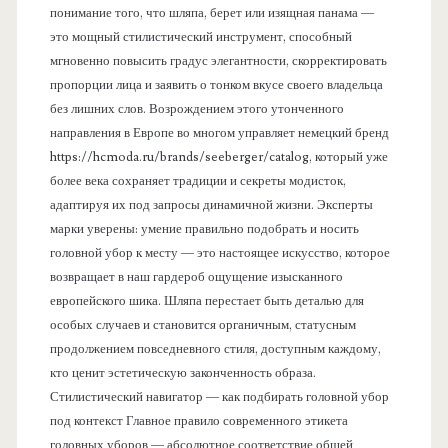
понимание того, что шляпа, берет или изящная панама —
это мощный стилистический инструмент, способный
мгновенно повысить градус элегантности, скорректировать
пропорции лица и заявить о тонком вкусе своего владельца
без лишних слов. Возрождением этого утонченного
направления в Европе во многом управляет немецкий бренд
https://hcmoda.ru/brands/seeberger/catalog, который уже
более века сохраняет традиции и секреты модисток,
адаптируя их под запросы динамичной жизни. Эксперты
марки уверены: умение правильно подобрать и носить
головной убор к месту — это настоящее искусство, которое
возвращает в наш гардероб ощущение изысканного
европейского шика. Шляпа перестает быть деталью для
особых случаев и становится органичным, статусным
продолжением повседневного стиля, доступным каждому,
кто ценит эстетическую законченность образа.
Стилистический навигатор — как подбирать головной убор
под контекст Главное правило современного этикета
головных уборов — абсолютное соответствие общей