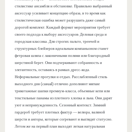
стилистике ансамбля и обстановке. Правильно выбранный
аксессуар усиливает концепцию образа, в то время как
стилистическая ошибка может разрушить даже самый
дорогой комплект. Каждый формат мероприятия требует
своего подхода к выбору аксессуаров: Деловая среда и
городская классика. Для строгих пальто, тренчей и
структурных блейзеров идеальным компаньоном станет
фетровая шляпа с лаконичными полями или благородный
шерстяной берет. Они подчеркивают собранность и
элегантность, оставаясь в рамках дресс-кода.
Неформальные прогулки и отдых. Расслабленный стиль
выходного дня (casual) отлично дополняют мягкие
трикотажные шапки премиум-класса, объемные кепи или
текстильные панамы из плотного хлопка и льна. Они дарят
уют и непринужденность. Сезонный контекст. Зимний
гардероб требует плотных фактур — велюра, валяной
шерсти и ангоры, которые согревают и выглядят статусно.
Летом же на первый план выходят легкая натуральная