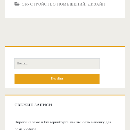
ОБУСТРОЙСТВО ПОМЕЩЕНИЙ, ДИЗАЙН
О
с
П
н
о
и
о
с
к
в
:
СВЕЖИЕ ЗАПИСИ
н
Пироги на заказ в Екатеринбурге: как выбрать выпечку для
а
дома и офиса