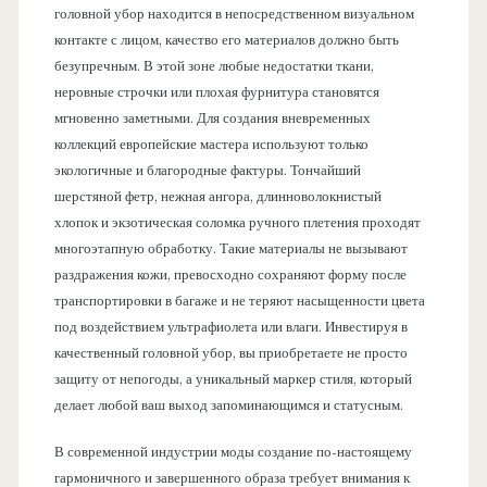
головной убор находится в непосредственном визуальном
контакте с лицом, качество его материалов должно быть
безупречным. В этой зоне любые недостатки ткани,
неровные строчки или плохая фурнитура становятся
мгновенно заметными. Для создания вневременных
коллекций европейские мастера используют только
экологичные и благородные фактуры. Тончайший
шерстяной фетр, нежная ангора, длинноволокнистый
хлопок и экзотическая соломка ручного плетения проходят
многоэтапную обработку. Такие материалы не вызывают
раздражения кожи, превосходно сохраняют форму после
транспортировки в багаже и не теряют насыщенности цвета
под воздействием ультрафиолета или влаги. Инвестируя в
качественный головной убор, вы приобретаете не просто
защиту от непогоды, а уникальный маркер стиля, который
делает любой ваш выход запоминающимся и статусным.
В современной индустрии моды создание по-настоящему
гармоничного и завершенного образа требует внимания к