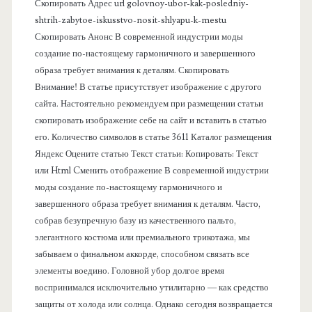
Скопировать Адрес url golovnoy-ubor-kak-posledniy-
а
shtrih-zabytoe-iskusstvo-nosit-shlyapu-k-mestu
Скопировать Анонс В современной индустрии моды
н
создание по-настоящему гармоничного и завершенного
образа требует внимания к деталям. Скопировать
е
Внимание! В статье присутствует изображение с другого
сайта. Настоятельно рекомендуем при размещении статьи
л
скопировать изображение себе на сайт и вставить в статью
его. Количество символов в статье 3611 Каталог размещения
ь
Яндекс Оцените статью Текст статьи: Копировать: Текст
или Html Cменить отображение В современной индустрии
моды создание по-настоящему гармоничного и
завершенного образа требует внимания к деталям. Часто,
собрав безупречную базу из качественного пальто,
элегантного костюма или премиального трикотажа, мы
забываем о финальном аккорде, способном связать все
элементы воедино. Головной убор долгое время
воспринимался исключительно утилитарно — как средство
защиты от холода или солнца. Однако сегодня возвращается