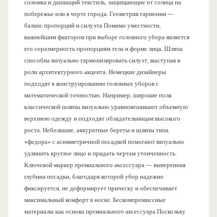
соломка и дышащий текстиль, защищающие от солнца на
побережье или в черте города. Геометрия гармонии —
баланс пропорций и силуэта Помимо уместности,
важнейшим фактором при выборе головного убора является
его соразмерность пропорциям тела и форме лица. Шляпа
способна визуально гармонизировать силуэт, выступая в
роли архитектурного акцента. Немецкие дизайнеры
подходят к конструированию головных уборов с
математической точностью. Например, широкие поля
классической шляпы визуально уравновешивают объемную
верхнюю одежду и подходят обладательницам высокого
роста. Небольшие, аккуратные береты и шляпы типа
«федора» с асимметричной посадкой помогают визуально
удлинить круглое лицо и придать чертам утонченность.
Ключевой маркер премиального аксессуара — выверенная
глубина посадки, благодаря которой убор надежно
фиксируется, не деформирует прическу и обеспечивает
максимальный комфорт в носке. Бескомпромиссные
материалы как основа премиального аксессуара Поскольку