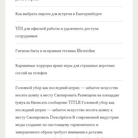
я
Как выбрать пироги для встречи в Екатеринбурге
б
VDI для офисной работы и удаленного доступа
сотрудников
о
Гигиена быта и исправная техника Electrolux
к
Карманные хорроры яркие игры для страшных коротких
о
сессий на телефон
в
Головной убор как последний штрих — забытое искусство
носить шляпу к месту Скопировать Размещена на площадке
а
tyatya.ru Написать сообщение TITLE Головной убор как
последний штрих — забытое искусство носить шляпу к
я
месту Скопировать Description В современной индустрии
моды создание по-настоящему гармоничного и
п
завершенного образа требует внимания к деталям.