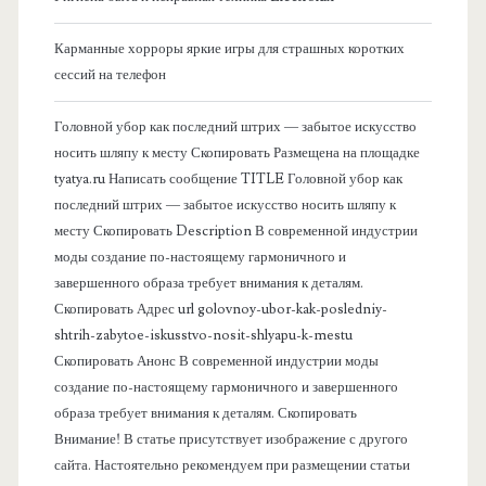
о
Карманные хорроры яркие игры для страшных коротких
сессий на телефон
к
Головной убор как последний штрих — забытое искусство
о
носить шляпу к месту Скопировать Размещена на площадке
tyatya.ru Написать сообщение TITLE Головной убор как
в
последний штрих — забытое искусство носить шляпу к
месту Скопировать Description В современной индустрии
а
моды создание по-настоящему гармоничного и
завершенного образа требует внимания к деталям.
я
Скопировать Адрес url golovnoy-ubor-kak-posledniy-
shtrih-zabytoe-iskusstvo-nosit-shlyapu-k-mestu
п
Скопировать Анонс В современной индустрии моды
создание по-настоящему гармоничного и завершенного
а
образа требует внимания к деталям. Скопировать
Внимание! В статье присутствует изображение с другого
н
сайта. Настоятельно рекомендуем при размещении статьи