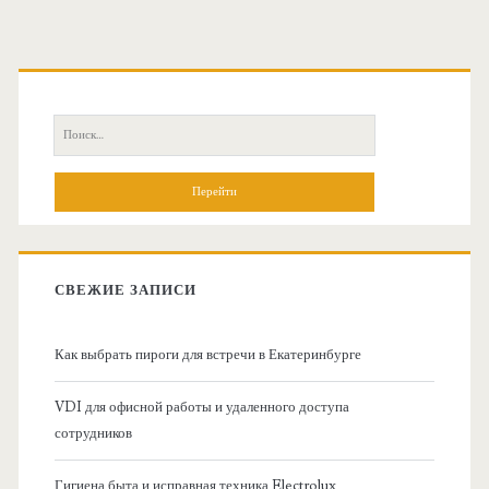
О
с
П
н
о
и
о
с
к
в
:
СВЕЖИЕ ЗАПИСИ
н
Как выбрать пироги для встречи в Екатеринбурге
а
VDI для офисной работы и удаленного доступа
я
сотрудников
б
Гигиена быта и исправная техника Electrolux