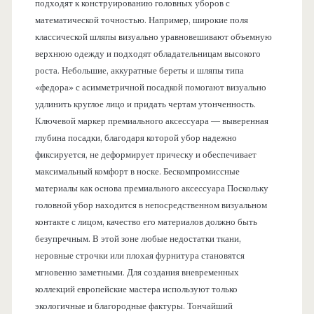
подходят к конструированию головных уборов с
математической точностью. Например, широкие поля
классической шляпы визуально уравновешивают объемную
верхнюю одежду и подходят обладательницам высокого
роста. Небольшие, аккуратные береты и шляпы типа
«федора» с асимметричной посадкой помогают визуально
удлинить круглое лицо и придать чертам утонченность.
Ключевой маркер премиального аксессуара — выверенная
глубина посадки, благодаря которой убор надежно
фиксируется, не деформирует прическу и обеспечивает
максимальный комфорт в носке. Бескомпромиссные
материалы как основа премиального аксессуара Поскольку
головной убор находится в непосредственном визуальном
контакте с лицом, качество его материалов должно быть
безупречным. В этой зоне любые недостатки ткани,
неровные строчки или плохая фурнитура становятся
мгновенно заметными. Для создания вневременных
коллекций европейские мастера используют только
экологичные и благородные фактуры. Тончайший