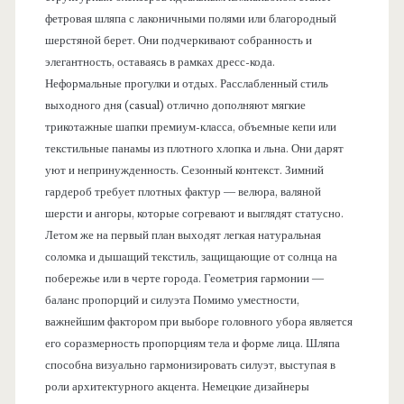
фетровая шляпа с лаконичными полями или благородный
шерстяной берет. Они подчеркивают собранность и
элегантность, оставаясь в рамках дресс-кода.
Неформальные прогулки и отдых. Расслабленный стиль
выходного дня (casual) отлично дополняют мягкие
трикотажные шапки премиум-класса, объемные кепи или
текстильные панамы из плотного хлопка и льна. Они дарят
уют и непринужденность. Сезонный контекст. Зимний
гардероб требует плотных фактур — велюра, валяной
шерсти и ангоры, которые согревают и выглядят статусно.
Летом же на первый план выходят легкая натуральная
соломка и дышащий текстиль, защищающие от солнца на
побережье или в черте города. Геометрия гармонии —
баланс пропорций и силуэта Помимо уместности,
важнейшим фактором при выборе головного убора является
его соразмерность пропорциям тела и форме лица. Шляпа
способна визуально гармонизировать силуэт, выступая в
роли архитектурного акцента. Немецкие дизайнеры