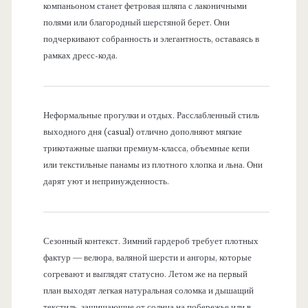
компаньоном станет фетровая шляпа с лаконичными
полями или благородный шерстяной берет. Они
подчеркивают собранность и элегантность, оставаясь в
рамках дресс-кода.
Неформальные прогулки и отдых. Расслабленный стиль
выходного дня (casual) отлично дополняют мягкие
трикотажные шапки премиум-класса, объемные кепи
или текстильные панамы из плотного хлопка и льна. Они
дарят уют и непринужденность.
Сезонный контекст. Зимний гардероб требует плотных
фактур — велюра, валяной шерсти и ангоры, которые
согревают и выглядят статусно. Летом же на первый
план выходят легкая натуральная соломка и дышащий
текстиль, защищающие от солнца на побережье или в