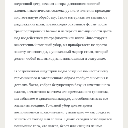
шерстяной фетр, нежная ангора, длинноволокнистый
хлопок и экзотическая соломка ручного плетения проходят
многоэтапную обработку. Такие материалы не вызывают
раздражения кожи, превосходно сохраняют форму после
транспортировки в багаже и не теряют насыщенности цвета
под воздействием ультрафиолета или влаги. Инвестируя в
качественный головной убор, вы приобретаете не просто
защиту от непогоды, а уникальный маркер стиля, который
делает любой ваш выход запоминающимся и статусным.
В современной индустрии моды создание по-настоящему
гармоничного и завершенного образа требует внимания к
деталям. Часто, собрав безупречную базу из качественного
пальто, элегантного костюма или премиального трикотажа,
мы забываем о финальном аккорде, способном связать все
элементы воедино. Головной убор долгое время
воспринимался исключительно утилитарно — как средство
защиты от холода или солнца. Однако сегодня возвращается
понимание того, что шляпа, берет или изящная панама —