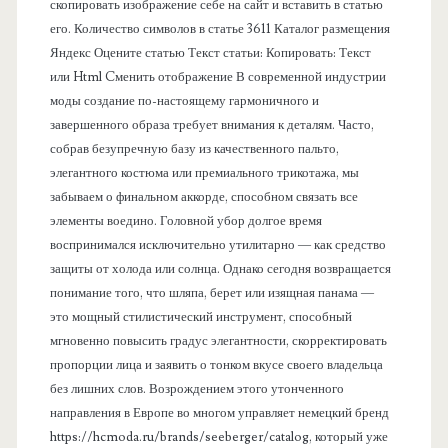
скопировать изображение себе на сайт и вставить в статью
е
его. Количество символов в статье 3611 Каталог размещения
Яндекс Оцените статью Текст статьи: Копировать: Текст
л
или Html Cменить отображение В современной индустрии
моды создание по-настоящему гармоничного и
ь
завершенного образа требует внимания к деталям. Часто,
собрав безупречную базу из качественного пальто,
элегантного костюма или премиального трикотажа, мы
забываем о финальном аккорде, способном связать все
элементы воедино. Головной убор долгое время
воспринимался исключительно утилитарно — как средство
защиты от холода или солнца. Однако сегодня возвращается
понимание того, что шляпа, берет или изящная панама —
это мощный стилистический инструмент, способный
мгновенно повысить градус элегантности, скорректировать
пропорции лица и заявить о тонком вкусе своего владельца
без лишних слов. Возрождением этого утонченного
направления в Европе во многом управляет немецкий бренд
https://hcmoda.ru/brands/seeberger/catalog, который уже