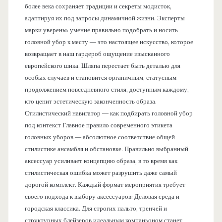
более века сохраняет традиции и секреты модисток,
адаптируя их под запросы динамичной жизни. Эксперты
марки уверены: умение правильно подобрать и носить
головной убор к месту — это настоящее искусство, которое
возвращает в наш гардероб ощущение изысканного
европейского шика. Шляпа перестает быть деталью для
особых случаев и становится органичным, статусным
продолжением повседневного стиля, доступным каждому,
кто ценит эстетическую законченность образа.
Стилистический навигатор — как подбирать головной убор
под контекст Главное правило современного этикета
головных уборов — абсолютное соответствие общей
стилистике ансамбля и обстановке. Правильно выбранный
аксессуар усиливает концепцию образа, в то время как
стилистическая ошибка может разрушить даже самый
дорогой комплект. Каждый формат мероприятия требует
своего подхода к выбору аксессуаров: Деловая среда и
городская классика. Для строгих пальто, тренчей и
структурных блейзеров идеальным компаньоном станет