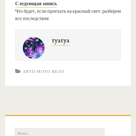
Следующая запись
Что будет, если проехать на красный свет: разберем
все последствия
tyatya
АВТО-МОТО-ВЕЛО
О
с
П