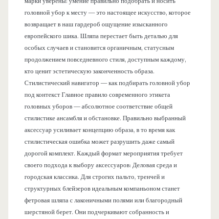
марки уверены: умение правильно подобрать и носить
головной убор к месту — это настоящее искусство, которое
возвращает в наш гардероб ощущение изысканного
европейского шика. Шляпа перестает быть деталью для
особых случаев и становится органичным, статусным
продолжением повседневного стиля, доступным каждому,
кто ценит эстетическую законченность образа.
Стилистический навигатор — как подбирать головной убор
под контекст Главное правило современного этикета
головных уборов — абсолютное соответствие общей
стилистике ансамбля и обстановке. Правильно выбранный
аксессуар усиливает концепцию образа, в то время как
стилистическая ошибка может разрушить даже самый
дорогой комплект. Каждый формат мероприятия требует
своего подхода к выбору аксессуаров: Деловая среда и
городская классика. Для строгих пальто, тренчей и
структурных блейзеров идеальным компаньоном станет
фетровая шляпа с лаконичными полями или благородный
шерстяной берет. Они подчеркивают собранность и