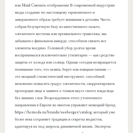
или Html Cменить отображение В современной индустрии
моды создание по-настоящему гармоничного и
завершенного образа требует внимания к деталям. Часто,
собрав безупречную базу из качественного пальто,
элегантного костюма или премиального трикотажа, мы
забываем о финальном аккорде, способном связать все
элементы воедино. Головной убор долгое время
воспринимался исключительно утилитарно — как средство
защиты от холода или солнца. Однако сегодня возвращается
понимание того, что шляпа, берет или изящная панама —
это мощный стилистический инструмент, способный
мгновенно повысить градус элегантности, скорректировать
пропорции лица и заявить о тонком вкусе своего владельца
без лишних слов. Возрождением этого утонченного
направления в Европе во многом управляет немецкий бренд
https://hcmoda.ru/brands/seeberger/catalog, который уже
более века сохраняет традиции и секреты модисток,
адаптируя их под запросы динамичной жизни. Эксперты