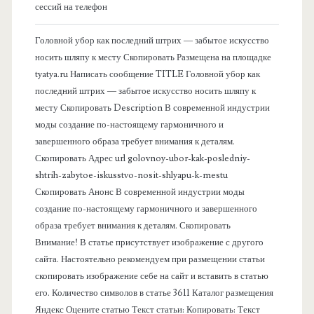
о
сессий на телефон
в
Головной убор как последний штрих — забытое искусство
носить шляпу к месту Скопировать Размещена на площадке
а
tyatya.ru Написать сообщение TITLE Головной убор как
последний штрих — забытое искусство носить шляпу к
я
месту Скопировать Description В современной индустрии
моды создание по-настоящему гармоничного и
п
завершенного образа требует внимания к деталям.
Скопировать Адрес url golovnoy-ubor-kak-posledniy-
а
shtrih-zabytoe-iskusstvo-nosit-shlyapu-k-mestu
Скопировать Анонс В современной индустрии моды
н
создание по-настоящему гармоничного и завершенного
образа требует внимания к деталям. Скопировать
е
Внимание! В статье присутствует изображение с другого
сайта. Настоятельно рекомендуем при размещении статьи
л
скопировать изображение себе на сайт и вставить в статью
его. Количество символов в статье 3611 Каталог размещения
ь
Яндекс Оцените статью Текст статьи: Копировать: Текст