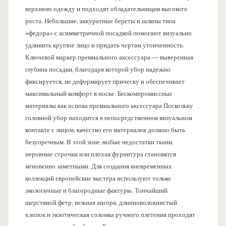
верхнюю одежду и подходят обладательницам высокого
роста. Небольшие, аккуратные береты и шляпы типа
«федора» с асимметричной посадкой помогают визуально
удлинить круглое лицо и придать чертам утонченность.
Ключевой маркер премиального аксессуара — выверенная
глубина посадки, благодаря которой убор надежно
фиксируется, не деформирует прическу и обеспечивает
максимальный комфорт в носке. Бескомпромиссные
материалы как основа премиального аксессуара Поскольку
головной убор находится в непосредственном визуальном
контакте с лицом, качество его материалов должно быть
безупречным. В этой зоне любые недостатки ткани,
неровные строчки или плохая фурнитура становятся
мгновенно заметными. Для создания вневременных
коллекций европейские мастера используют только
экологичные и благородные фактуры. Тончайший
шерстяной фетр, нежная ангора, длинноволокнистый
хлопок и экзотическая соломка ручного плетения проходят