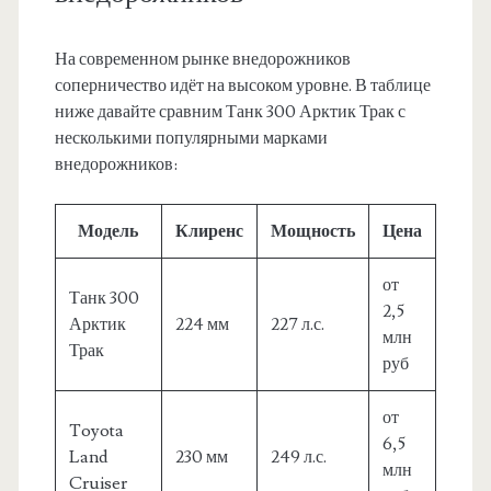
На современном рынке внедорожников
соперничество идёт на высоком уровне. В таблице
ниже давайте сравним Танк 300 Арктик Трак с
несколькими популярными марками
внедорожников:
Модель
Клиренс
Мощность
Цена
от
Танк 300
2,5
Арктик
224 мм
227 л.с.
млн
Трак
руб
от
Toyota
6,5
Land
230 мм
249 л.с.
млн
Cruiser