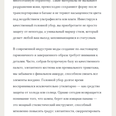
многоэтапную обработку. Такие материалы не вызывают
раздражения кожи, превосходно сохраняют форму после
транспортировки в багаже и не теряют насыщенности цвета
под воздействием ультрафиолета или влаги. Инвестируя в
качественный головной убор, вы приобретаете не просто
защиту от непогоды, а уникальный маркер стиля, который
делает любой ваш выход запоминающимся и статусным.
В современной индустрии моды создание по-настоящему
гармоничного и завершенного образа требует внимания к
деталям. Часто, собрав безупречную базу из качественного
пальто, элегантного костюма или премиального трикотажа,
мы забываем о финальном аккорде, способном связать все
элементы воедино. Головной убор долгое время
воспринимался исключительно утилитарно — как средство
защиты от холода или солнца. Однако сегодня возвращается
понимание того, что шляпа, берет или изящная панама —
это мощный стилистический инструмент, способный
мгновенно повысить градус элегантности, скорректировать