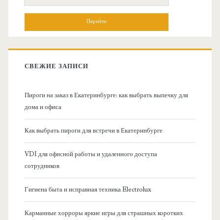
н
о
и
о
с
к
в
:
СВЕЖИЕ ЗАПИСИ
н
Пироги на заказ в Екатеринбурге: как выбрать выпечку для
а
дома и офиса
я
Как выбрать пироги для встречи в Екатеринбурге
б
VDI для офисной работы и удаленного доступа
сотрудников
о
Гигиена быта и исправная техника Electrolux
к
Карманные хорроры яркие игры для страшных коротких