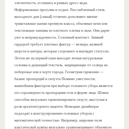
элегантность, оставаясь в рамках дресс-кода.
Неформальные прогулки и отдых. Расслабленный стиль
выходного дня (casual) отлично дополняют мягкие
трикотажные шапки премиум-класса, объемные кепи или
текстильные панамы из плотного хлопка и льна. Они дарят
уют и непринужденность. Сезонный контекст. Зимний
гардероб требует плотных фактур — велюра, валяной
шерсти и ангоры, которые согревают и выглядят статусно.
Летом же на первый план выходят легкая натуральная
соломка и дышащий текстиль, защищающие от солнца на
побережье или в черте города. Геометрия гармонии —
баланс пропорций и силуэта Помимо уместности,
важнейшим фактором при выборе головного убора является
его соразмерность пропорциям тела и форме лица. Шляпа
способна визуально гармонизировать силуэт, выступая в
роли архитектурного акцента. Немецкие дизайнеры
подходят к конструированию головных уборов с
математической точностью. Например, широкие поля
классической шляпы визуально уравновешивают объемную