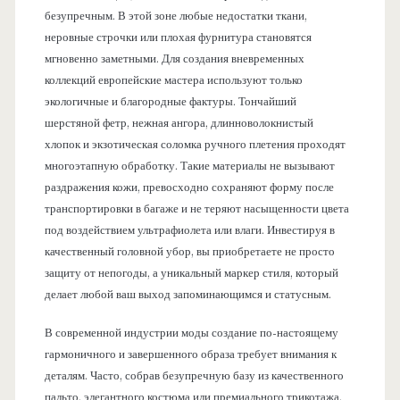
безупречным. В этой зоне любые недостатки ткани,
неровные строчки или плохая фурнитура становятся
мгновенно заметными. Для создания вневременных
коллекций европейские мастера используют только
экологичные и благородные фактуры. Тончайший
шерстяной фетр, нежная ангора, длинноволокнистый
хлопок и экзотическая соломка ручного плетения проходят
многоэтапную обработку. Такие материалы не вызывают
раздражения кожи, превосходно сохраняют форму после
транспортировки в багаже и не теряют насыщенности цвета
под воздействием ультрафиолета или влаги. Инвестируя в
качественный головной убор, вы приобретаете не просто
защиту от непогоды, а уникальный маркер стиля, который
делает любой ваш выход запоминающимся и статусным.
В современной индустрии моды создание по-настоящему
гармоничного и завершенного образа требует внимания к
деталям. Часто, собрав безупречную базу из качественного
пальто, элегантного костюма или премиального трикотажа,