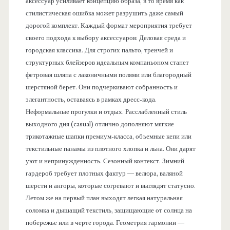
аксессуар усиливает концепцию образа, в то время как
стилистическая ошибка может разрушить даже самый
дорогой комплект. Каждый формат мероприятия требует
своего подхода к выбору аксессуаров: Деловая среда и
городская классика. Для строгих пальто, тренчей и
структурных блейзеров идеальным компаньоном станет
фетровая шляпа с лаконичными полями или благородный
шерстяной берет. Они подчеркивают собранность и
элегантность, оставаясь в рамках дресс-кода.
Неформальные прогулки и отдых. Расслабленный стиль
выходного дня (casual) отлично дополняют мягкие
трикотажные шапки премиум-класса, объемные кепи или
текстильные панамы из плотного хлопка и льна. Они дарят
уют и непринужденность. Сезонный контекст. Зимний
гардероб требует плотных фактур — велюра, валяной
шерсти и ангоры, которые согревают и выглядят статусно.
Летом же на первый план выходят легкая натуральная
соломка и дышащий текстиль, защищающие от солнца на
побережье или в черте города. Геометрия гармонии —