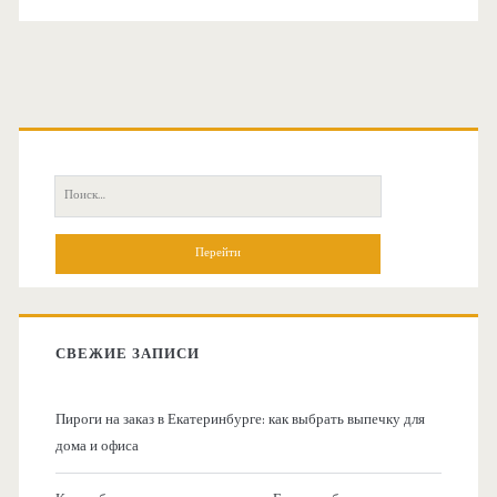
О
с
П
н
о
и
о
с
к
в
:
СВЕЖИЕ ЗАПИСИ
н
Пироги на заказ в Екатеринбурге: как выбрать выпечку для
а
дома и офиса