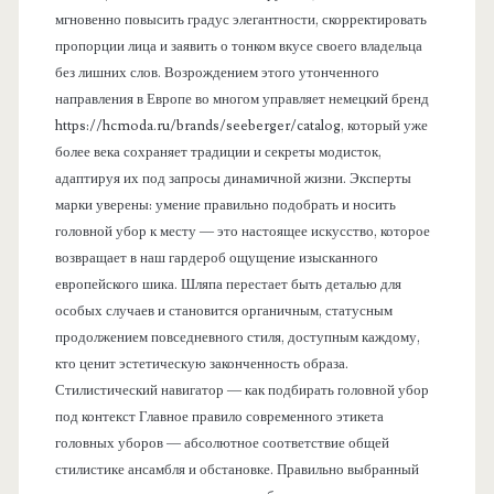
мгновенно повысить градус элегантности, скорректировать
пропорции лица и заявить о тонком вкусе своего владельца
без лишних слов. Возрождением этого утонченного
направления в Европе во многом управляет немецкий бренд
https://hcmoda.ru/brands/seeberger/catalog, который уже
более века сохраняет традиции и секреты модисток,
адаптируя их под запросы динамичной жизни. Эксперты
марки уверены: умение правильно подобрать и носить
головной убор к месту — это настоящее искусство, которое
возвращает в наш гардероб ощущение изысканного
европейского шика. Шляпа перестает быть деталью для
особых случаев и становится органичным, статусным
продолжением повседневного стиля, доступным каждому,
кто ценит эстетическую законченность образа.
Стилистический навигатор — как подбирать головной убор
под контекст Главное правило современного этикета
головных уборов — абсолютное соответствие общей
стилистике ансамбля и обстановке. Правильно выбранный