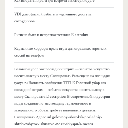
я
Как выбрать пироги для встречи в Екатеринбурге
б
VDI для офисной работы и удаленного доступа
сотрудников
о
Гигиена быта и исправная техника Electrolux
к
Карманные хорроры яркие игры для страшных коротких
о
сессий на телефон
в
Головной убор как последний штрих — забытое искусство
носить шляпу к месту Скопировать Размещена на площадке
а
tyatya.ru Написать сообщение TITLE Головной убор как
последний штрих — забытое искусство носить шляпу к
я
месту Скопировать Description В современной индустрии
моды создание по-настоящему гармоничного и
п
завершенного образа требует внимания к деталям.
Скопировать Адрес url golovnoy-ubor-kak-posledniy-
а
shtrih-zabytoe-iskusstvo-nosit-shlyapu-k-mestu