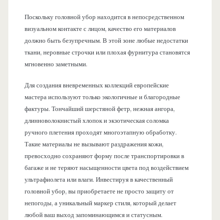
Поскольку головной убор находится в непосредственном
визуальном контакте с лицом, качество его материалов
должно быть безупречным. В этой зоне любые недостатки
ткани, неровные строчки или плохая фурнитура становятся
мгновенно заметными.
Для создания вневременных коллекций европейские
мастера используют только экологичные и благородные
фактуры. Тончайший шерстяной фетр, нежная ангора,
длинноволокнистый хлопок и экзотическая соломка
ручного плетения проходят многоэтапную обработку.
Такие материалы не вызывают раздражения кожи,
превосходно сохраняют форму после транспортировки в
багаже и не теряют насыщенности цвета под воздействием
ультрафиолета или влаги. Инвестируя в качественный
головной убор, вы приобретаете не просто защиту от
непогоды, а уникальный маркер стиля, который делает
любой ваш выход запоминающимся и статусным.