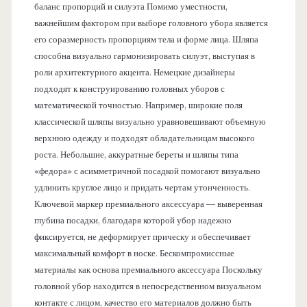
баланс пропорций и силуэта Помимо уместности,
важнейшим фактором при выборе головного убора является
его соразмерность пропорциям тела и форме лица. Шляпа
способна визуально гармонизировать силуэт, выступая в
роли архитектурного акцента. Немецкие дизайнеры
подходят к конструированию головных уборов с
математической точностью. Например, широкие поля
классической шляпы визуально уравновешивают объемную
верхнюю одежду и подходят обладательницам высокого
роста. Небольшие, аккуратные береты и шляпы типа
«федора» с асимметричной посадкой помогают визуально
удлинить круглое лицо и придать чертам утонченность.
Ключевой маркер премиального аксессуара — выверенная
глубина посадки, благодаря которой убор надежно
фиксируется, не деформирует прическу и обеспечивает
максимальный комфорт в носке. Бескомпромиссные
материалы как основа премиального аксессуара Поскольку
головной убор находится в непосредственном визуальном
контакте с лицом, качество его материалов должно быть