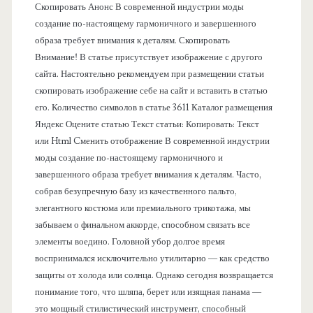
Скопировать Анонс В современной индустрии моды
н
создание по-настоящему гармоничного и завершенного
образа требует внимания к деталям. Скопировать
е
Внимание! В статье присутствует изображение с другого
сайта. Настоятельно рекомендуем при размещении статьи
л
скопировать изображение себе на сайт и вставить в статью
его. Количество символов в статье 3611 Каталог размещения
ь
Яндекс Оцените статью Текст статьи: Копировать: Текст
или Html Cменить отображение В современной индустрии
моды создание по-настоящему гармоничного и
завершенного образа требует внимания к деталям. Часто,
собрав безупречную базу из качественного пальто,
элегантного костюма или премиального трикотажа, мы
забываем о финальном аккорде, способном связать все
элементы воедино. Головной убор долгое время
воспринимался исключительно утилитарно — как средство
защиты от холода или солнца. Однако сегодня возвращается
понимание того, что шляпа, берет или изящная панама —
это мощный стилистический инструмент, способный