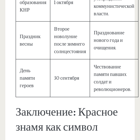
образования
1 октября
коммунистической
КНР
власти.
Второе
Празднование
Праздник
новолуние
нового года и
весны
после зимнего
очищения.
солнцестояния
Чествование
День
памяти павших
памяти
30 сентября
солдат и
героев
революционеров.
Заключение: Красное
знамя как символ