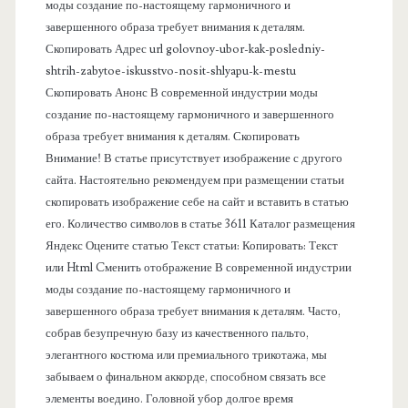
моды создание по-настоящему гармоничного и
п
завершенного образа требует внимания к деталям.
Скопировать Адрес url golovnoy-ubor-kak-posledniy-
а
shtrih-zabytoe-iskusstvo-nosit-shlyapu-k-mestu
Скопировать Анонс В современной индустрии моды
н
создание по-настоящему гармоничного и завершенного
образа требует внимания к деталям. Скопировать
е
Внимание! В статье присутствует изображение с другого
сайта. Настоятельно рекомендуем при размещении статьи
л
скопировать изображение себе на сайт и вставить в статью
его. Количество символов в статье 3611 Каталог размещения
ь
Яндекс Оцените статью Текст статьи: Копировать: Текст
или Html Cменить отображение В современной индустрии
моды создание по-настоящему гармоничного и
завершенного образа требует внимания к деталям. Часто,
собрав безупречную базу из качественного пальто,
элегантного костюма или премиального трикотажа, мы
забываем о финальном аккорде, способном связать все
элементы воедино. Головной убор долгое время