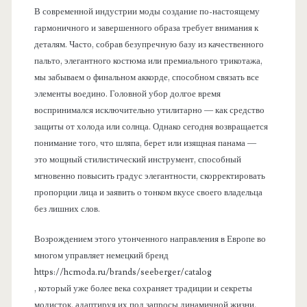
В современной индустрии моды создание по-настоящему
гармоничного и завершенного образа требует внимания к
деталям. Часто, собрав безупречную базу из качественного
пальто, элегантного костюма или премиального трикотажа,
мы забываем о финальном аккорде, способном связать все
элементы воедино. Головной убор долгое время
воспринимался исключительно утилитарно — как средство
защиты от холода или солнца. Однако сегодня возвращается
понимание того, что шляпа, берет или изящная панама —
это мощный стилистический инструмент, способный
мгновенно повысить градус элегантности, скорректировать
пропорции лица и заявить о тонком вкусе своего владельца
без лишних слов.
Возрождением этого утонченного направления в Европе во
многом управляет немецкий бренд
https://hcmoda.ru/brands/seeberger/catalog
, который уже более века сохраняет традиции и секреты
модисток, адаптируя их под запросы динамичной жизни.