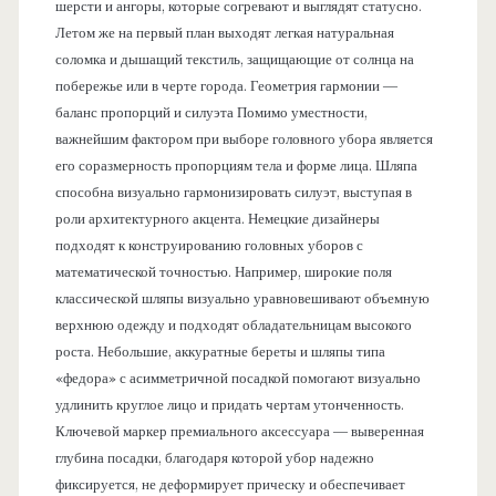
шерсти и ангоры, которые согревают и выглядят статусно.
Летом же на первый план выходят легкая натуральная
соломка и дышащий текстиль, защищающие от солнца на
побережье или в черте города. Геометрия гармонии —
баланс пропорций и силуэта Помимо уместности,
важнейшим фактором при выборе головного убора является
его соразмерность пропорциям тела и форме лица. Шляпа
способна визуально гармонизировать силуэт, выступая в
роли архитектурного акцента. Немецкие дизайнеры
подходят к конструированию головных уборов с
математической точностью. Например, широкие поля
классической шляпы визуально уравновешивают объемную
верхнюю одежду и подходят обладательницам высокого
роста. Небольшие, аккуратные береты и шляпы типа
«федора» с асимметричной посадкой помогают визуально
удлинить круглое лицо и придать чертам утонченность.
Ключевой маркер премиального аксессуара — выверенная
глубина посадки, благодаря которой убор надежно
фиксируется, не деформирует прическу и обеспечивает