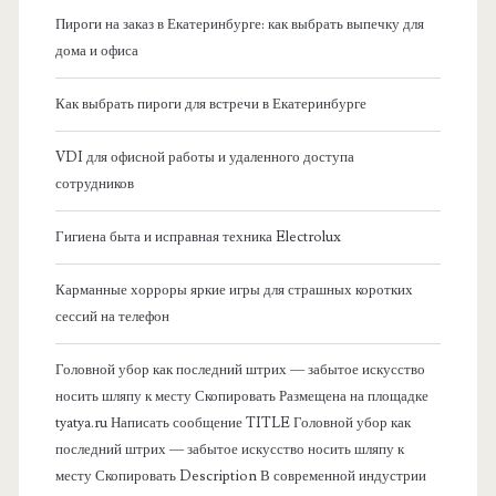
Пироги на заказ в Екатеринбурге: как выбрать выпечку для
а
дома и офиса
я
Как выбрать пироги для встречи в Екатеринбурге
б
VDI для офисной работы и удаленного доступа
сотрудников
о
Гигиена быта и исправная техника Electrolux
к
Карманные хорроры яркие игры для страшных коротких
о
сессий на телефон
в
Головной убор как последний штрих — забытое искусство
носить шляпу к месту Скопировать Размещена на площадке
а
tyatya.ru Написать сообщение TITLE Головной убор как
последний штрих — забытое искусство носить шляпу к
я
месту Скопировать Description В современной индустрии