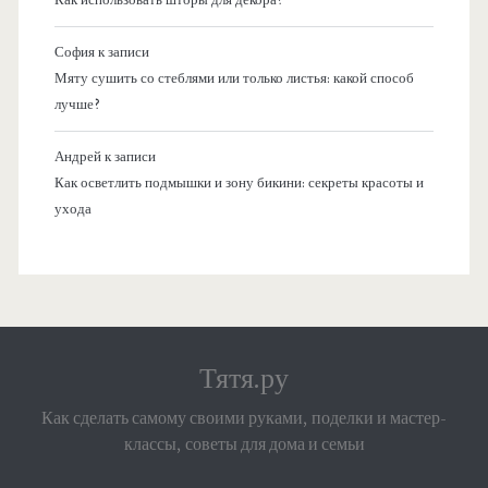
София
к записи
Мяту сушить со стеблями или только листья: какой способ
лучше?
Андрей
к записи
Как осветлить подмышки и зону бикини: секреты красоты и
ухода
Тятя.ру
Как сделать самому своими руками, поделки и мастер-
классы, советы для дома и семьи