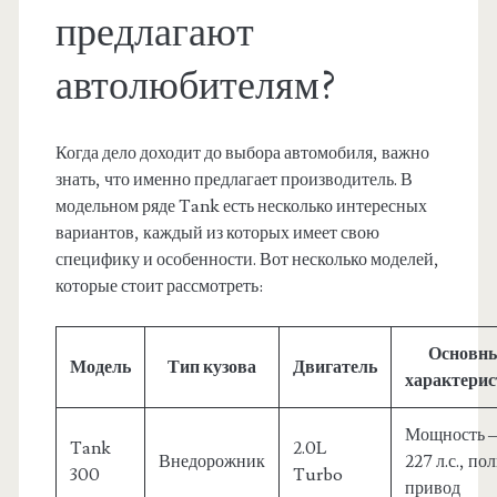
предлагают
автолюбителям?
Когда дело доходит до выбора автомобиля, важно
знать, что именно предлагает производитель. В
модельном ряде Tank есть несколько интересных
вариантов, каждый из которых имеет свою
специфику и особенности. Вот несколько моделей,
которые стоит рассмотреть:
Основн
Модель
Тип кузова
Двигатель
характери
Мощность 
Tank
2.0L
Внедорожник
227 л.с., п
300
Turbo
привод