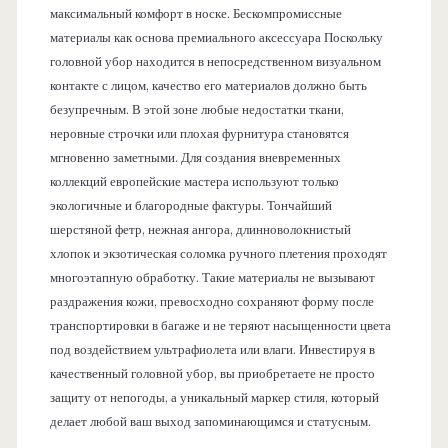
максимальный комфорт в носке. Бескомпромиссные
материалы как основа премиального аксессуара Поскольку
головной убор находится в непосредственном визуальном
контакте с лицом, качество его материалов должно быть
безупречным. В этой зоне любые недостатки ткани,
неровные строчки или плохая фурнитура становятся
мгновенно заметными. Для создания вневременных
коллекций европейские мастера используют только
экологичные и благородные фактуры. Тончайший
шерстяной фетр, нежная ангора, длинноволокнистый
хлопок и экзотическая соломка ручного плетения проходят
многоэтапную обработку. Такие материалы не вызывают
раздражения кожи, превосходно сохраняют форму после
транспортировки в багаже и не теряют насыщенности цвета
под воздействием ультрафиолета или влаги. Инвестируя в
качественный головной убор, вы приобретаете не просто
защиту от непогоды, а уникальный маркер стиля, который
делает любой ваш выход запоминающимся и статусным.