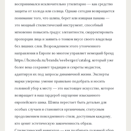
воспринимался исключительно утилитарно — как средство
защиты от холода или солнца. Однако сегодня возвращается
понимание того, что шляпа, берет или изящная панама —
это мощный стилистический инструмент, способный
мгновенно повысить градус элегантности, скорректировать
пропорции лица и заявить о тонком вкусе своего владельца
без лишних слов. Возрождением этого утонченного
направления в Европе во многом управляет немецкий бренд
https://hcmoda.ru/brands/seeberger/catalog, который уже
более века сохраняет традиции и секреты модисток,
адаптируя их под запросы динамичной жизни. Эксперты
марки уверены: умение правильно подобрать и носить
головной убор к месту — это настоящее искусство, которое
возвращает в наш гардероб ощущение изысканного
европейского шика. Шляпа перестает быть деталью для
особых случаев и становится органичным, статусным
продолжением повседневного стиля, доступным каждому,
кто ценит эстетическую законченность образа.
Стилистический навигатор — как подбирать головной убор