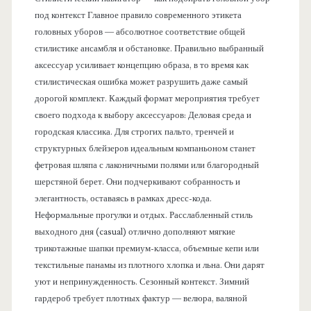
под контекст Главное правило современного этикета
головных уборов — абсолютное соответствие общей
стилистике ансамбля и обстановке. Правильно выбранный
аксессуар усиливает концепцию образа, в то время как
стилистическая ошибка может разрушить даже самый
дорогой комплект. Каждый формат мероприятия требует
своего подхода к выбору аксессуаров: Деловая среда и
городская классика. Для строгих пальто, тренчей и
структурных блейзеров идеальным компаньоном станет
фетровая шляпа с лаконичными полями или благородный
шерстяной берет. Они подчеркивают собранность и
элегантность, оставаясь в рамках дресс-кода.
Неформальные прогулки и отдых. Расслабленный стиль
выходного дня (casual) отлично дополняют мягкие
трикотажные шапки премиум-класса, объемные кепи или
текстильные панамы из плотного хлопка и льна. Они дарят
уют и непринужденность. Сезонный контекст. Зимний
гардероб требует плотных фактур — велюра, валяной