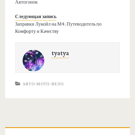
Автогонок
Следующая запись
Заправки Лукойл на М4: Путеводитель по
Комфорту и Качеству
tyatya
АВТО-МОТО-ВЕЛО
О