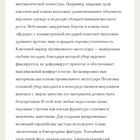
математической точностью. Например, широкие поля
классической шляпы визуально уравновешивают объемную
верхнюю одежду и подходят обладательницам высокого
роста. Небольшие, аккуратные береты и шляпы типа
«федора» с асимметричной посадкой помогают визуально
удлинить круглое лицо и придать чертам утонченность.
Ключевой маркер премиального аксессуара — выверенная
глубина посадки, благодаря которой убор надежно
фиксируется, не деформирует прическу и обеспечивает
максимальный комфорт в носке. Бескомпромиссные
материалы как основа премиального аксессуара Поскольку
головной убор находится в непосредственном визуальном
контакте с лицом, качество его материалов должно быть
безупречным. В этой зоне любые недостатки ткани,
неровные строчки или плохая фурнитура становятся
мгновенно заметными. Для создания вневременных
коллекций европейские мастера используют только
экологичные и благородные фактуры. Тончайший
шерстяной фетр, нежная ангора, длинноволокнистый