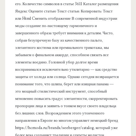
его. Количество символов в статье 3611 Каталог размещения
ь
Яндекс Оцените статью Текст статьи: Копировать: Текст
или Html Cменить отображение В современной индустрии
моды создание по-настоящему гармоничного и
завершенного образа требует внимания к деталям. Часто,
собрав безупречную базу из качественного пальто,
элегантного костюма или премиального трикотажа, мы
забываем о финальном аккорде, способном связать все
элементы воедино. Головной убор долгое время
воспринимался исключительно утилитарно — как средство
защиты от холода или солнца. Однако сегодня возвращается
понимание того, что шляпа, берет или изящная панама —
это мощный стилистический инструмент, способный
мгновенно повысить градус элегантности, скорректировать
пропорции лица и заявить о тонком вкусе своего владельца
без лишних слов. Возрождением этого утонченного
направления в Европе во многом управляет немецкий бренд
https://hcmoda.ru/brands/seeberger/catalog, который уже
более века сохраняет традиции и секреты модисток,