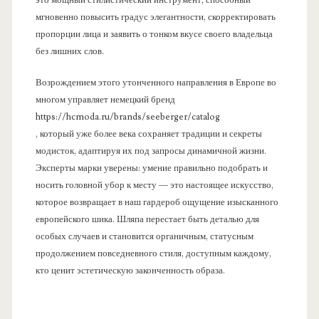
это мощный стилистический инструмент, способный
мгновенно повысить градус элегантности, скорректировать
пропорции лица и заявить о тонком вкусе своего владельца
без лишних слов.
Возрождением этого утонченного направления в Европе во
многом управляет немецкий бренд
https://hcmoda.ru/brands/seeberger/catalog
, который уже более века сохраняет традиции и секреты
модисток, адаптируя их под запросы динамичной жизни.
Эксперты марки уверены: умение правильно подобрать и
носить головной убор к месту — это настоящее искусство,
которое возвращает в наш гардероб ощущение изысканного
европейского шика. Шляпа перестает быть деталью для
особых случаев и становится органичным, статусным
продолжением повседневного стиля, доступным каждому,
кто ценит эстетическую законченность образа.