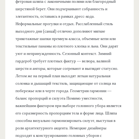
фетровая шляпа с лаконичными полями или благородный
шерстяной берет. Они подчеркивают собранность и
элегантность, оставаясь в рамках дресс-кода.
Неформальные прогулки и отдых. Расслабленный стиль
выходного дня (casual) отлично дополняют мягкие
трикотажные шапки премиум-класса, объемные кепи или
текстильные панамы из плотного хлопка и льна. Они дарят
уют и непринужденность. Сезонный контекст. Зимний
гардероб требует плотных фактур — велюра, валяной
шерсти и ангоры, которые согревают и выглядят статусно.
Летом же на первый план выходят легкая натуральная
соломка и дышащий текстиль, защищающие от солнца на
побережье или в черте города. Геометрия гармонии —
баланс пропорций и силуэта Помимо уместности,
важнейшим фактором при выборе головного убора является
его соразмерность пропорциям тела и форме лица. Шляпа
способна визуально гармонизировать силуэт, выступая в
роли архитектурного акцента. Немецкие дизайнеры
подходят к конструированию головных уборов с