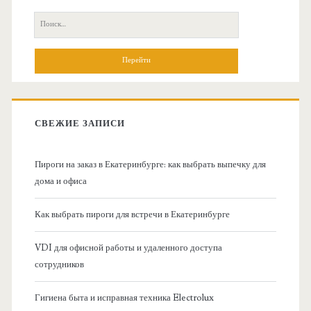
с
П
н
о
и
о
с
к
в
:
СВЕЖИЕ ЗАПИСИ
н
Пироги на заказ в Екатеринбурге: как выбрать выпечку для
а
дома и офиса
я
Как выбрать пироги для встречи в Екатеринбурге
б
VDI для офисной работы и удаленного доступа
сотрудников
о
Гигиена быта и исправная техника Electrolux