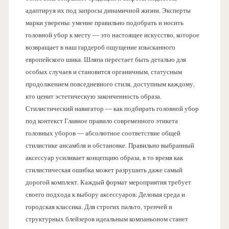
адаптируя их под запросы динамичной жизни. Эксперты
марки уверены: умение правильно подобрать и носить
головной убор к месту — это настоящее искусство, которое
возвращает в наш гардероб ощущение изысканного
европейского шика. Шляпа перестает быть деталью для
особых случаев и становится органичным, статусным
продолжением повседневного стиля, доступным каждому,
кто ценит эстетическую законченность образа.
Стилистический навигатор — как подбирать головной убор
под контекст Главное правило современного этикета
головных уборов — абсолютное соответствие общей
стилистике ансамбля и обстановке. Правильно выбранный
аксессуар усиливает концепцию образа, в то время как
стилистическая ошибка может разрушить даже самый
дорогой комплект. Каждый формат мероприятия требует
своего подхода к выбору аксессуаров: Деловая среда и
городская классика. Для строгих пальто, тренчей и
структурных блейзеров идеальным компаньоном станет