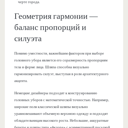
черте города.
Геометрия гармонии —
баланс пропорций и
силуэта
Помимо уместности, важнейшим фактором при выборе
головного убора является его соразмерность пропорциям
тела и форме лица. Шляпа способна визуально
гармонизировать силуэт, выступая в роли архитектурного
акцента.
Немецкие дизайнеры подходят к конструированию
головных уборов с математической точностью. Например,
широкие поля классической шляпы визуально
уравновешивают объемную верхнюю одежду и подходят
обладательницам высокого роста. Небольшие, аккуратные
береты и шляпы типа «федора» с асимметричной посадкой