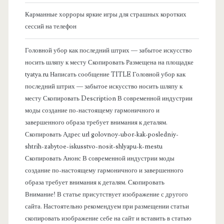
к
Карманные хорроры яркие игры для страшных коротких
о
сессий на телефон
в
Головной убор как последний штрих — забытое искусство
носить шляпу к месту Скопировать Размещена на площадке
а
tyatya.ru Написать сообщение TITLE Головной убор как
последний штрих — забытое искусство носить шляпу к
я
месту Скопировать Description В современной индустрии
моды создание по-настоящему гармоничного и
п
завершенного образа требует внимания к деталям.
Скопировать Адрес url golovnoy-ubor-kak-posledniy-
а
shtrih-zabytoe-iskusstvo-nosit-shlyapu-k-mestu
Скопировать Анонс В современной индустрии моды
н
создание по-настоящему гармоничного и завершенного
образа требует внимания к деталям. Скопировать
е
Внимание! В статье присутствует изображение с другого
сайта. Настоятельно рекомендуем при размещении статьи
л
скопировать изображение себе на сайт и вставить в статью