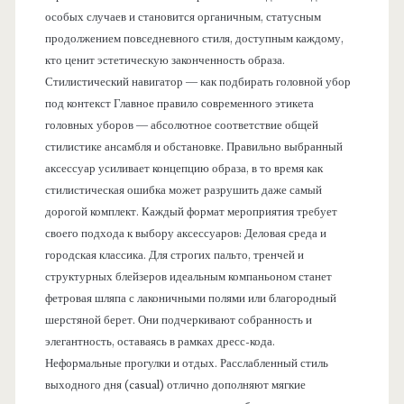
особых случаев и становится органичным, статусным
продолжением повседневного стиля, доступным каждому,
кто ценит эстетическую законченность образа.
Стилистический навигатор — как подбирать головной убор
под контекст Главное правило современного этикета
головных уборов — абсолютное соответствие общей
стилистике ансамбля и обстановке. Правильно выбранный
аксессуар усиливает концепцию образа, в то время как
стилистическая ошибка может разрушить даже самый
дорогой комплект. Каждый формат мероприятия требует
своего подхода к выбору аксессуаров: Деловая среда и
городская классика. Для строгих пальто, тренчей и
структурных блейзеров идеальным компаньоном станет
фетровая шляпа с лаконичными полями или благородный
шерстяной берет. Они подчеркивают собранность и
элегантность, оставаясь в рамках дресс-кода.
Неформальные прогулки и отдых. Расслабленный стиль
выходного дня (casual) отлично дополняют мягкие