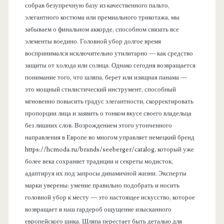
собрав безупречную базу из качественного пальто,
элегантного костюма или премиального трикотажа, мы
забываем о финальном аккорде, способном связать все
элементы воедино. Головной убор долгое время
воспринимался исключительно утилитарно — как средство
защиты от холода или солнца. Однако сегодня возвращается
понимание того, что шляпа, берет или изящная панама —
это мощный стилистический инструмент, способный
мгновенно повысить градус элегантности, скорректировать
пропорции лица и заявить о тонком вкусе своего владельца
без лишних слов. Возрождением этого утонченного
направления в Европе во многом управляет немецкий бренд
https://hcmoda.ru/brands/seeberger/catalog, который уже
более века сохраняет традиции и секреты модисток,
адаптируя их под запросы динамичной жизни. Эксперты
марки уверены: умение правильно подобрать и носить
головной убор к месту — это настоящее искусство, которое
возвращает в наш гардероб ощущение изысканного
европейского шика. Шляпа перестает быть деталью для