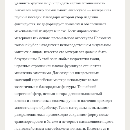
удлинить круглое лицо и придать чертам утонченность.
Ключевой маркер премиального аксессуара — выверенная
глубина посадки, благодаря которой убор надежно
фиксируется, не деформирует прическу и обеспечивает
максимальный комфорт в носке. Бескомпромиссные
материалы как основа премиального аксессуара Поскольку
головной убор находится в непосредственном визуальном
контакте с лицом, качество его материалов должно быть
безупречным. В этой зоне любые недостатки ткани,
неровные строчки или плохая фурнитура становятся
мгновенно заметными. Для создания вневременных
коллекций европейские мастера используют только
экологичные и благородные фактуры. Тончайший
шерстяной фетр, нежная ангора, длинноволокнистый
хлопок и экзотическая соломка ручного плетения проходят
многоэтапную обработку. Такие материалы не вызывают
раздражения кожи, превосходно сохраняют форму после
транспортировки в багаже и не теряют насыщенности цвета
под воздействием ультрафиолета или влаги. Инвестируя в