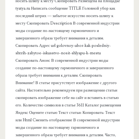
носить шляпу к месту Скопировать Размещена на площадке
а
tyatya.ru Написать сообщение TITLE Головной убор как
последний штрих — забытое искусство носить шляпу к
я
месту Скопировать Description В современной индустрии
моды создание по-настоящему гармоничного и
п
завершенного образа требует внимания к деталям.
Скопировать Адрес url golovnoy-ubor-kak-posledniy-
а
shtrih-zabytoe-iskusstvo-nosit-shlyapu-k-mestu
Скопировать Анонс В современной индустрии моды
н
создание по-настоящему гармоничного и завершенного
образа требует внимания к деталям. Скопировать
е
Внимание! В статье присутствует изображение с другого
сайта. Настоятельно рекомендуем при размещении статьи
л
скопировать изображение себе на сайт и вставить в статью
его. Количество символов в статье 3611 Каталог размещения
ь
Яндекс Оцените статью Текст статьи: Копировать: Текст
или Html Cменить отображение В современной индустрии
моды создание по-настоящему гармоничного и
завершенного образа требует внимания к деталям. Часто,