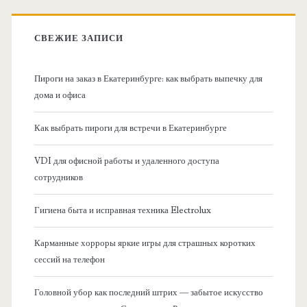
к
в
:
СВЕЖИЕ ЗАПИСИ
н
Пироги на заказ в Екатеринбурге: как выбрать выпечку для
а
дома и офиса
я
Как выбрать пироги для встречи в Екатеринбурге
б
VDI для офисной работы и удаленного доступа
сотрудников
о
Гигиена быта и исправная техника Electrolux
к
Карманные хорроры яркие игры для страшных коротких
о
сессий на телефон
в
Головной убор как последний штрих — забытое искусство