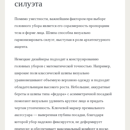
силуэта
Помимо уместности, важнейшим фактором при выборе
головного убора является его соразмерность пропорциям
тела и форме лица. Шляпа способна визуально
гармонизировать силуэт, выступая в роли архитектурного
акцента.
Немецкие дизайнеры подходят к конструированию
головных уборов с математической точностью. Например,
широкие поля классической шляпы визуально
уравновешивают объемную верхнюю одежду и подходят
обладательницам высокого роста. Небольшие, аккуратные
береты и шляпы типа «федора» с асимметричной посадкой
помогают визуально удлинить круглое лицо и придать
чертам утонченность. Ключевой маркер премиального
аксессуара — выверенная глубина посадки, благодаря
которой убор надежно фиксируется, не деформирует
прическу и обеспечивает максимальный комфорт в носке.