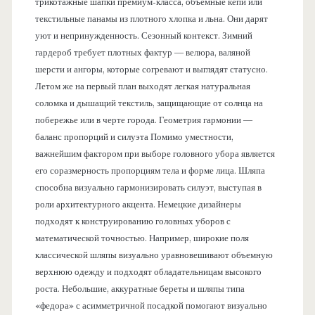
трикотажные шапки премиум-класса, объемные кепи или
текстильные панамы из плотного хлопка и льна. Они дарят
уют и непринужденность. Сезонный контекст. Зимний
гардероб требует плотных фактур — велюра, валяной
шерсти и ангоры, которые согревают и выглядят статусно.
Летом же на первый план выходят легкая натуральная
соломка и дышащий текстиль, защищающие от солнца на
побережье или в черте города. Геометрия гармонии —
баланс пропорций и силуэта Помимо уместности,
важнейшим фактором при выборе головного убора является
его соразмерность пропорциям тела и форме лица. Шляпа
способна визуально гармонизировать силуэт, выступая в
роли архитектурного акцента. Немецкие дизайнеры
подходят к конструированию головных уборов с
математической точностью. Например, широкие поля
классической шляпы визуально уравновешивают объемную
верхнюю одежду и подходят обладательницам высокого
роста. Небольшие, аккуратные береты и шляпы типа
«федора» с асимметричной посадкой помогают визуально