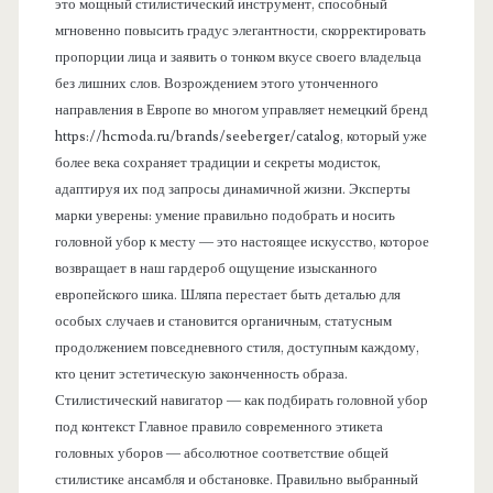
это мощный стилистический инструмент, способный
мгновенно повысить градус элегантности, скорректировать
пропорции лица и заявить о тонком вкусе своего владельца
без лишних слов. Возрождением этого утонченного
направления в Европе во многом управляет немецкий бренд
https://hcmoda.ru/brands/seeberger/catalog, который уже
более века сохраняет традиции и секреты модисток,
адаптируя их под запросы динамичной жизни. Эксперты
марки уверены: умение правильно подобрать и носить
головной убор к месту — это настоящее искусство, которое
возвращает в наш гардероб ощущение изысканного
европейского шика. Шляпа перестает быть деталью для
особых случаев и становится органичным, статусным
продолжением повседневного стиля, доступным каждому,
кто ценит эстетическую законченность образа.
Стилистический навигатор — как подбирать головной убор
под контекст Главное правило современного этикета
головных уборов — абсолютное соответствие общей
стилистике ансамбля и обстановке. Правильно выбранный