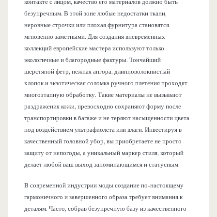
контакте с лицом, качество его материалов должно быть
безупречным. В этой зоне любые недостатки ткани,
неровные строчки или плохая фурнитура становятся
мгновенно заметными. Для создания вневременных
коллекций европейские мастера используют только
экологичные и благородные фактуры. Тончайший
шерстяной фетр, нежная ангора, длинноволокнистый
хлопок и экзотическая соломка ручного плетения проходят
многоэтапную обработку. Такие материалы не вызывают
раздражения кожи, превосходно сохраняют форму после
транспортировки в багаже и не теряют насыщенности цвета
под воздействием ультрафиолета или влаги. Инвестируя в
качественный головной убор, вы приобретаете не просто
защиту от непогоды, а уникальный маркер стиля, который
делает любой ваш выход запоминающимся и статусным.
В современной индустрии моды создание по-настоящему
гармоничного и завершенного образа требует внимания к
деталям. Часто, собрав безупречную базу из качественного