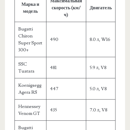
Максимальная
Марка и
скорость (км/
Двигатель
модель
ч)
Bugatti
Chiron
490
8.0 л, W16
Super Sport
300+
SSC
481
5.9 л, V8
Tuatara
Koenigsegg
447
5.0 л, V8
Agera RS
Hennessey
435
7.0 л, V8
Venom GT
Bugatti