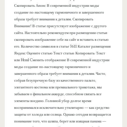
Скопировать Анонс В современной индустрии моды
н
создание по-настоящему гармоничного и завершенного
образа требует внимания к деталям. Скопировать
е
Внимание! В статье присутствует изображение с другого
сайта. Настоятельно рекомендуем при размещении статьи
л
скопировать изображение себе на сайт и вставить в статью
его. Количество символов в статье 3611 Каталог размещения
ь
Яндекс Оцените статью Текст статьи: Копировать: Текст
или Html Cменить отображение В современной индустрии
моды создание по-настоящему гармоничного и
завершенного образа требует внимания к деталям. Часто,
собрав безупречную базу из качественного пальто,
элегантного костюма или премиального трикотажа, мы
забываем о финальном аккорде, способном связать все
элементы воедино. Головной убор долгое время
воспринимался исключительно утилитарно — как средство
защиты от холода или солнца. Однако сегодня возвращается
понимание того, что шляпа, берет или изящная панама —