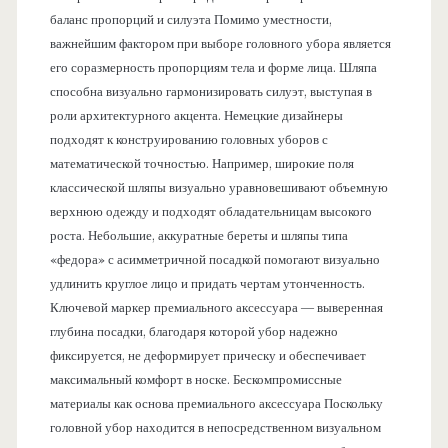
баланс пропорций и силуэта Помимо уместности,
важнейшим фактором при выборе головного убора является
его соразмерность пропорциям тела и форме лица. Шляпа
способна визуально гармонизировать силуэт, выступая в
роли архитектурного акцента. Немецкие дизайнеры
подходят к конструированию головных уборов с
математической точностью. Например, широкие поля
классической шляпы визуально уравновешивают объемную
верхнюю одежду и подходят обладательницам высокого
роста. Небольшие, аккуратные береты и шляпы типа
«федора» с асимметричной посадкой помогают визуально
удлинить круглое лицо и придать чертам утонченность.
Ключевой маркер премиального аксессуара — выверенная
глубина посадки, благодаря которой убор надежно
фиксируется, не деформирует прическу и обеспечивает
максимальный комфорт в носке. Бескомпромиссные
материалы как основа премиального аксессуара Поскольку
головной убор находится в непосредственном визуальном