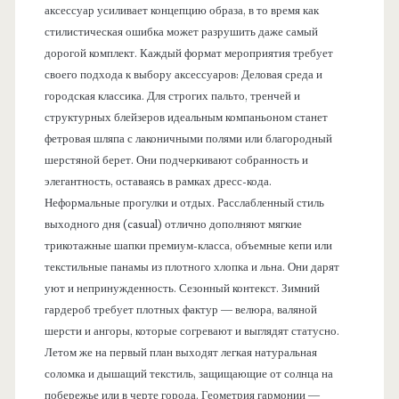
аксессуар усиливает концепцию образа, в то время как
стилистическая ошибка может разрушить даже самый
дорогой комплект. Каждый формат мероприятия требует
своего подхода к выбору аксессуаров: Деловая среда и
городская классика. Для строгих пальто, тренчей и
структурных блейзеров идеальным компаньоном станет
фетровая шляпа с лаконичными полями или благородный
шерстяной берет. Они подчеркивают собранность и
элегантность, оставаясь в рамках дресс-кода.
Неформальные прогулки и отдых. Расслабленный стиль
выходного дня (casual) отлично дополняют мягкие
трикотажные шапки премиум-класса, объемные кепи или
текстильные панамы из плотного хлопка и льна. Они дарят
уют и непринужденность. Сезонный контекст. Зимний
гардероб требует плотных фактур — велюра, валяной
шерсти и ангоры, которые согревают и выглядят статусно.
Летом же на первый план выходят легкая натуральная
соломка и дышащий текстиль, защищающие от солнца на
побережье или в черте города. Геометрия гармонии —