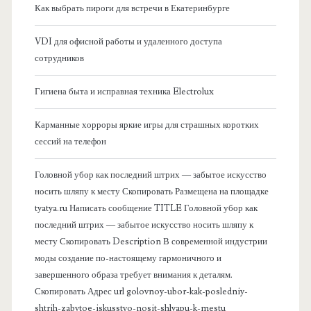
я
Как выбрать пироги для встречи в Екатеринбурге
б
VDI для офисной работы и удаленного доступа
сотрудников
о
Гигиена быта и исправная техника Electrolux
к
Карманные хорроры яркие игры для страшных коротких
о
сессий на телефон
в
Головной убор как последний штрих — забытое искусство
носить шляпу к месту Скопировать Размещена на площадке
а
tyatya.ru Написать сообщение TITLE Головной убор как
последний штрих — забытое искусство носить шляпу к
я
месту Скопировать Description В современной индустрии
моды создание по-настоящему гармоничного и
п
завершенного образа требует внимания к деталям.
Скопировать Адрес url golovnoy-ubor-kak-posledniy-
а
shtrih-zabytoe-iskusstvo-nosit-shlyapu-k-mestu