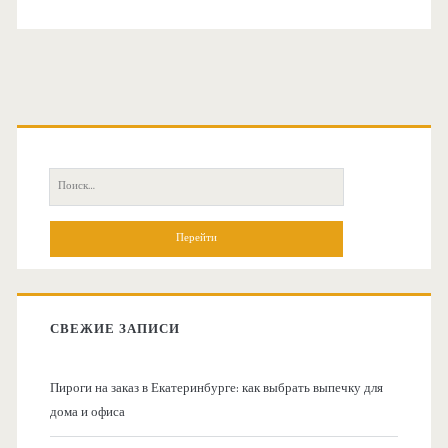
О
с
П
н
о
и
о
с
к
в
:
СВЕЖИЕ ЗАПИСИ
н
Пироги на заказ в Екатеринбурге: как выбрать выпечку для
а
дома и офиса