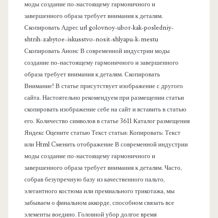
моды создание по-настоящему гармоничного и
п
завершенного образа требует внимания к деталям.
Скопировать Адрес url golovnoy-ubor-kak-posledniy-
а
shtrih-zabytoe-iskusstvo-nosit-shlyapu-k-mestu
Скопировать Анонс В современной индустрии моды
н
создание по-настоящему гармоничного и завершенного
образа требует внимания к деталям. Скопировать
е
Внимание! В статье присутствует изображение с другого
сайта. Настоятельно рекомендуем при размещении статьи
л
скопировать изображение себе на сайт и вставить в статью
его. Количество символов в статье 3611 Каталог размещения
ь
Яндекс Оцените статью Текст статьи: Копировать: Текст
или Html Cменить отображение В современной индустрии
моды создание по-настоящему гармоничного и
завершенного образа требует внимания к деталям. Часто,
собрав безупречную базу из качественного пальто,
элегантного костюма или премиального трикотажа, мы
забываем о финальном аккорде, способном связать все
элементы воедино. Головной убор долгое время