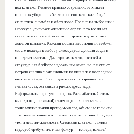
Стилистический навигатор — как подбирать головной убор
под контекст Главное правило современного этикета
головных уборов — абсолютное соответствие общей
стилистике ансамбля и обстановке. Правильно выбранный
аксессуар усиливает концепцию образа, в то время как
стилистическая ошибка может разрушить даже самый
дорогой комплект. Каждый формат мероприятия требует
своего подхода к выбору аксессуаров: Деловая среда и
городская классика. Для строгих пальто, тренчей и
структурных блейзеров идеальным компаньоном станет
фетровая шляпа с лаконичными полями или благородный
шерстяной берет. Они подчеркивают собранность и
элегантность, оставаясь в рамках дресс-кода.
Неформальные прогулки и отдых. Расслабленный стиль
выходного дня (casual) отлично дополняют мягкие
трикотажные шапки премиум-класса, объемные кепи или
текстильные панамы из плотного хлопка и льна. Они дарят
уют и непринужденность. Сезонный контекст. Зимний
гардероб требует плотных фактур — велюра, валяной