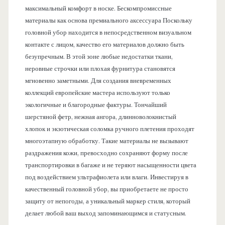
максимальный комфорт в носке. Бескомпромиссные
материалы как основа премиального аксессуара Поскольку
головной убор находится в непосредственном визуальном
контакте с лицом, качество его материалов должно быть
безупречным. В этой зоне любые недостатки ткани,
неровные строчки или плохая фурнитура становятся
мгновенно заметными. Для создания вневременных
коллекций европейские мастера используют только
экологичные и благородные фактуры. Тончайший
шерстяной фетр, нежная ангора, длинноволокнистый
хлопок и экзотическая соломка ручного плетения проходят
многоэтапную обработку. Такие материалы не вызывают
раздражения кожи, превосходно сохраняют форму после
транспортировки в багаже и не теряют насыщенности цвета
под воздействием ультрафиолета или влаги. Инвестируя в
качественный головной убор, вы приобретаете не просто
защиту от непогоды, а уникальный маркер стиля, который
делает любой ваш выход запоминающимся и статусным.