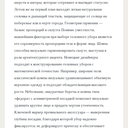
шерсти и ангоры, которые согревают и выглядят статусно.
Летом же на первый план выходят легкая натуральная
соломка и дышащий текстиль, защищающие от солнца на
побережье или в черте города. Геометрия гармонии —
баланс пропорций и силуэта Помимо уместности,
важнейшим фактором при выборе головного убора является
его соразмерность пропорциям тела и форме лица. Шляпа
способна визуально гармонизировать силуэт, выступая в
роли архитектурного акцента. Немецкие дизайнеры
подходят к конструированию головных уборов с
математической точностью. Например, широкие поля
классической шляпы визуально уравновешивают объемную
верхнюю одежду и подходят обладательницам высокого
роста. Небольшие, аккуратные береты и шляпы типа
«федора» с асимметричной посадкой помогают визуально
удлинить круглое лицо и придать чертам утонченность.
Ключевой маркер премиального аксессуара — выверенная
глубина посадки, благодаря которой убор надежно
фиксируется, не деформирует прическу и обеспечивает