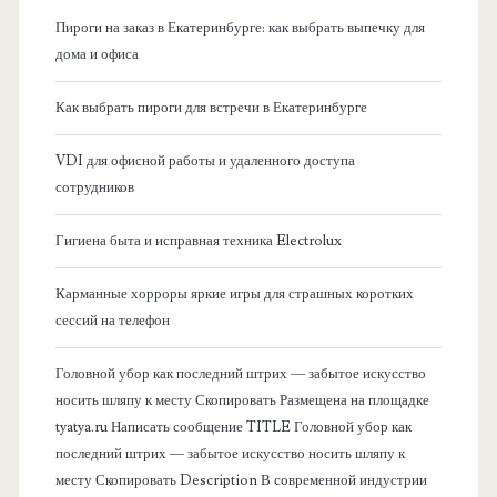
н
Пироги на заказ в Екатеринбурге: как выбрать выпечку для
а
дома и офиса
я
Как выбрать пироги для встречи в Екатеринбурге
б
VDI для офисной работы и удаленного доступа
сотрудников
о
Гигиена быта и исправная техника Electrolux
к
Карманные хорроры яркие игры для страшных коротких
о
сессий на телефон
в
Головной убор как последний штрих — забытое искусство
носить шляпу к месту Скопировать Размещена на площадке
а
tyatya.ru Написать сообщение TITLE Головной убор как
последний штрих — забытое искусство носить шляпу к
я
месту Скопировать Description В современной индустрии