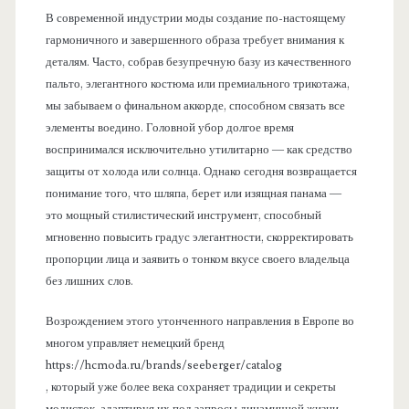
В современной индустрии моды создание по-настоящему
гармоничного и завершенного образа требует внимания к
деталям. Часто, собрав безупречную базу из качественного
пальто, элегантного костюма или премиального трикотажа,
мы забываем о финальном аккорде, способном связать все
элементы воедино. Головной убор долгое время
воспринимался исключительно утилитарно — как средство
защиты от холода или солнца. Однако сегодня возвращается
понимание того, что шляпа, берет или изящная панама —
это мощный стилистический инструмент, способный
мгновенно повысить градус элегантности, скорректировать
пропорции лица и заявить о тонком вкусе своего владельца
без лишних слов.
Возрождением этого утонченного направления в Европе во
многом управляет немецкий бренд
https://hcmoda.ru/brands/seeberger/catalog
, который уже более века сохраняет традиции и секреты
модисток, адаптируя их под запросы динамичной жизни.