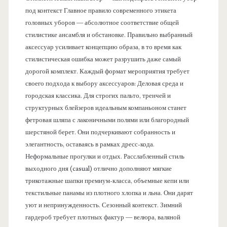
под контекст Главное правило современного этикета
головных уборов — абсолютное соответствие общей
стилистике ансамбля и обстановке. Правильно выбранный
аксессуар усиливает концепцию образа, в то время как
стилистическая ошибка может разрушить даже самый
дорогой комплект. Каждый формат мероприятия требует
своего подхода к выбору аксессуаров: Деловая среда и
городская классика. Для строгих пальто, тренчей и
структурных блейзеров идеальным компаньоном станет
фетровая шляпа с лаконичными полями или благородный
шерстяной берет. Они подчеркивают собранность и
элегантность, оставаясь в рамках дресс-кода.
Неформальные прогулки и отдых. Расслабленный стиль
выходного дня (casual) отлично дополняют мягкие
трикотажные шапки премиум-класса, объемные кепи или
текстильные панамы из плотного хлопка и льна. Они дарят
уют и непринужденность. Сезонный контекст. Зимний
гардероб требует плотных фактур — велюра, валяной