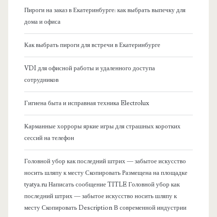
я
Пироги на заказ в Екатеринбурге: как выбрать выпечку для
дома и офиса
б
Как выбрать пироги для встречи в Екатеринбурге
о
VDI для офисной работы и удаленного доступа
к
сотрудников
о
Гигиена быта и исправная техника Electrolux
в
Карманные хорроры яркие игры для страшных коротких
сессий на телефон
а
Головной убор как последний штрих — забытое искусство
я
носить шляпу к месту Скопировать Размещена на площадке
tyatya.ru Написать сообщение TITLE Головной убор как
п
последний штрих — забытое искусство носить шляпу к
месту Скопировать Description В современной индустрии