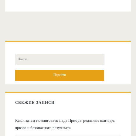
О
с
П
н
о
и
о
с
к
в
:
СВЕЖИЕ ЗАПИСИ
н
Как и зачем тюнинговать Лада Приора: реальные шаги для
а
яркого и безопасного результата