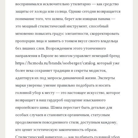
воспринимался исключительно утилитарно — как средство
защиты от холода или солнца. Однако сегодня возвращается
понимание того, что шляпа, берет или изящная панама —
это мощный стилистический инструмент, способный
мгновенно повысить градус элегантности, скорректировать
пропорции лица и заявить о тонком вкусе своего владельца
без лишних слов. Возрождением этого утонченного
направления в Европе во многом управляет немецкий бренд
https://hcmoda.ru/brands/seeberger/catalog, который уже
более века сохраняет традиции и секреты модисток,
адаптируя их под запросы динамичной жизни. Эксперты
марки уверены: умение правильно подобрать и носить
головной убор к месту — это настоящее искусство, которое
возвращает в наш гардероб ощущение изысканного
европейского шика. Шляпа перестает быть деталью для
особых случаев и становится органичным, статусным
продолжением повседневного стиля, доступным каждому,
кто ценит эстетическую законченность образа.
Стилистический навигатор — как подбирать головной убор