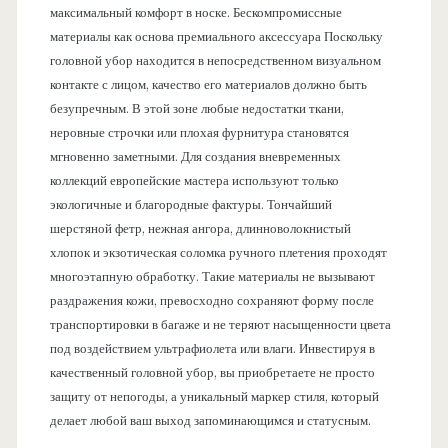
максимальный комфорт в носке. Бескомпромиссные
материалы как основа премиального аксессуара Поскольку
головной убор находится в непосредственном визуальном
контакте с лицом, качество его материалов должно быть
безупречным. В этой зоне любые недостатки ткани,
неровные строчки или плохая фурнитура становятся
мгновенно заметными. Для создания вневременных
коллекций европейские мастера используют только
экологичные и благородные фактуры. Тончайший
шерстяной фетр, нежная ангора, длинноволокнистый
хлопок и экзотическая соломка ручного плетения проходят
многоэтапную обработку. Такие материалы не вызывают
раздражения кожи, превосходно сохраняют форму после
транспортировки в багаже и не теряют насыщенности цвета
под воздействием ультрафиолета или влаги. Инвестируя в
качественный головной убор, вы приобретаете не просто
защиту от непогоды, а уникальный маркер стиля, который
делает любой ваш выход запоминающимся и статусным.