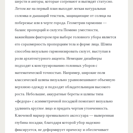
шерсти и ангоры, которые согревают и выглядят статусно.
Летом же на первый план выходят легкая натуральная
соломка и дышащий текстиль, защищающие от солнца на
побережье или в черте города. Геометрия гармонии —
баланс пропорций и силуэта Помимо уместности,
важнейшим фактором при выборе головного убора является
его соразмерность пропорциям тела и форме лица. Шляпа
способна визуально гармонизировать силуэт, выступая в
роли архитектурного акцента. Немецкие дизайнеры
подходят к конструированию головных уборов с
математической точностью. Например, широкие поля
классической шляпы визуально уравновешивают объемную
верхнюю одежду и подходят обладательницам высокого
роста. Небольшие, аккуратные береты и шляпы типа
«федора» с асимметричной посадкой помогают визуально
удлинить круглое лицо и придать чертам утонченность.
Ключевой маркер премиального аксессуара — выверенная
глубина посадки, благодаря которой убор надежно
фиксируется, не деформирует прическу и обеспечивает