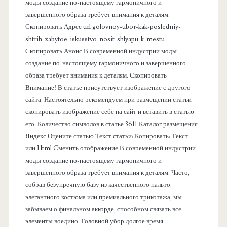
а
моды создание по-настоящему гармоничного и
завершенного образа требует внимания к деталям.
н
Скопировать Адрес url golovnoy-ubor-kak-posledniy-
shtrih-zabytoe-iskusstvo-nosit-shlyapu-k-mestu
е
Скопировать Анонс В современной индустрии моды
создание по-настоящему гармоничного и завершенного
л
образа требует внимания к деталям. Скопировать
Внимание! В статье присутствует изображение с другого
ь
сайта. Настоятельно рекомендуем при размещении статьи
скопировать изображение себе на сайт и вставить в статью
его. Количество символов в статье 3611 Каталог размещения
Яндекс Оцените статью Текст статьи: Копировать: Текст
или Html Cменить отображение В современной индустрии
моды создание по-настоящему гармоничного и
завершенного образа требует внимания к деталям. Часто,
собрав безупречную базу из качественного пальто,
элегантного костюма или премиального трикотажа, мы
забываем о финальном аккорде, способном связать все
элементы воедино. Головной убор долгое время