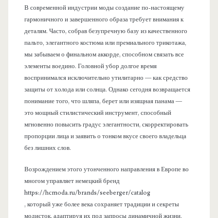
В современной индустрии моды создание по-настоящему
гармоничного и завершенного образа требует внимания к
деталям. Часто, собрав безупречную базу из качественного
пальто, элегантного костюма или премиального трикотажа,
мы забываем о финальном аккорде, способном связать все
элементы воедино. Головной убор долгое время
воспринимался исключительно утилитарно — как средство
защиты от холода или солнца. Однако сегодня возвращается
понимание того, что шляпа, берет или изящная панама —
это мощный стилистический инструмент, способный
мгновенно повысить градус элегантности, скорректировать
пропорции лица и заявить о тонком вкусе своего владельца
без лишних слов.
Возрождением этого утонченного направления в Европе во
многом управляет немецкий бренд
https://hcmoda.ru/brands/seeberger/catalog
, который уже более века сохраняет традиции и секреты
модисток, адаптируя их под запросы динамичной жизни.