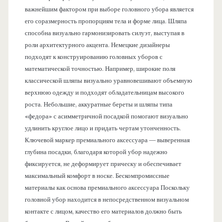
важнейшим фактором при выборе головного убора является
его соразмерность пропорциям тела и форме лица. Шляпа
способна визуально гармонизировать силуэт, выступая в
роли архитектурного акцента. Немецкие дизайнеры
подходят к конструированию головных уборов с
математической точностью. Например, широкие поля
классической шляпы визуально уравновешивают объемную
верхнюю одежду и подходят обладательницам высокого
роста. Небольшие, аккуратные береты и шляпы типа
«федора» с асимметричной посадкой помогают визуально
удлинить круглое лицо и придать чертам утонченность.
Ключевой маркер премиального аксессуара — выверенная
глубина посадки, благодаря которой убор надежно
фиксируется, не деформирует прическу и обеспечивает
максимальный комфорт в носке. Бескомпромиссные
материалы как основа премиального аксессуара Поскольку
головной убор находится в непосредственном визуальном
контакте с лицом, качество его материалов должно быть