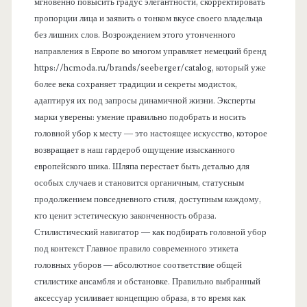
мгновенно повысить градус элегантности, скорректировать
пропорции лица и заявить о тонком вкусе своего владельца
без лишних слов. Возрождением этого утонченного
направления в Европе во многом управляет немецкий бренд
https://hcmoda.ru/brands/seeberger/catalog, который уже
более века сохраняет традиции и секреты модисток,
адаптируя их под запросы динамичной жизни. Эксперты
марки уверены: умение правильно подобрать и носить
головной убор к месту — это настоящее искусство, которое
возвращает в наш гардероб ощущение изысканного
европейского шика. Шляпа перестает быть деталью для
особых случаев и становится органичным, статусным
продолжением повседневного стиля, доступным каждому,
кто ценит эстетическую законченность образа.
Стилистический навигатор — как подбирать головной убор
под контекст Главное правило современного этикета
головных уборов — абсолютное соответствие общей
стилистике ансамбля и обстановке. Правильно выбранный
аксессуар усиливает концепцию образа, в то время как