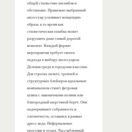
общей стилистике ансамбля и
обстановке. Правильно выбранный
аксессуар усиливает концепцию
образа, в то время как
стилистическая ошибка может
разрушить даже самый дорогой
комплект. Каждый формат
мероприятия требует своего
подхода к выбору аксессуаров:
Деловая среда и городская классика.
Для строгих пальто, тренчей и
структурных блейзеров идеальным
компаньоном станет фетровая
шляпа с лаконичными полями или
благородный шерстяной берет. Они
подчеркивают собранность и
элегантность, оставаясь в рамках
дресс-кода. Неформальные
прогулки и отдых. Расслабленный