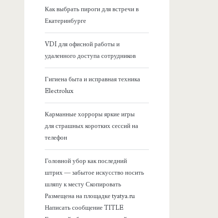
я
Как выбрать пироги для встречи в
Екатеринбурге
б
VDI для офисной работы и
о
удаленного доступа сотрудников
к
Гигиена быта и исправная техника
Electrolux
о
Карманные хорроры яркие игры
в
для страшных коротких сессий на
телефон
а
Головной убор как последний
я
штрих — забытое искусство носить
шляпу к месту Скопировать
п
Размещена на площадке tyatya.ru
Написать сообщение TITLE