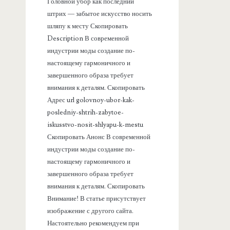
а
Головной убор как последний
штрих — забытое искусство носить
н
шляпу к месту Скопировать
Description В современной
е
индустрии моды создание по-
настоящему гармоничного и
л
завершенного образа требует
внимания к деталям. Скопировать
ь
Адрес url golovnoy-ubor-kak-
posledniy-shtrih-zabytoe-
iskusstvo-nosit-shlyapu-k-mestu
Скопировать Анонс В современной
индустрии моды создание по-
настоящему гармоничного и
завершенного образа требует
внимания к деталям. Скопировать
Внимание! В статье присутствует
изображение с другого сайта.
Настоятельно рекомендуем при