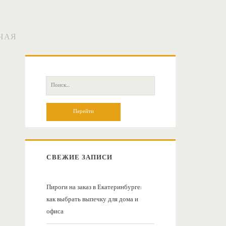
УЧАЯ
О
с
П
о
н
и
с
о
к
:
в
СВЕЖИЕ ЗАПИСИ
н
Пироги на заказ в Екатеринбурге:
как выбрать выпечку для дома и
а
офиса