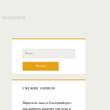
И ЗНАЧЕНИЙ
О
с
П
о
н
и
с
о
к
:
в
СВЕЖИЕ ЗАПИСИ
н
Пироги на заказ в Екатеринбурге:
как выбрать выпечку для дома и