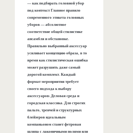
— как подбирать головной убор
под контекст Главное правило
современного этикета головных
уборов — абсолютное
соответствие общей стилистике
ансамбля и обстановке.
Правильно выбранный аксессуар
усиливает концепцию образа, в то
время как стилистическая ошибка
может разрушить даже самый
дорогой комплект. Каждый
формат мероприятия требует
своего подхода к выбору
аксессуаров: Деловая среда и
городская классика. Для строгих
пальто, тренчей и структурных
блейзеров идеальным
компаньоном станет фетровая
шляпа с лаконичными полями или