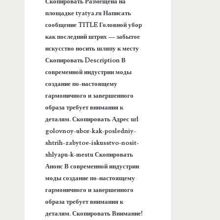
п
Скопировать Размещена на
площадке tyatya.ru Написать
а
сообщение TITLE Головной убор
как последний штрих — забытое
н
искусство носить шляпу к месту
Скопировать Description В
е
современной индустрии моды
создание по-настоящему
л
гармоничного и завершенного
образа требует внимания к
ь
деталям. Скопировать Адрес url
golovnoy-ubor-kak-posledniy-
shtrih-zabytoe-iskusstvo-nosit-
shlyapu-k-mestu Скопировать
Анонс В современной индустрии
моды создание по-настоящему
гармоничного и завершенного
образа требует внимания к
деталям. Скопировать Внимание!