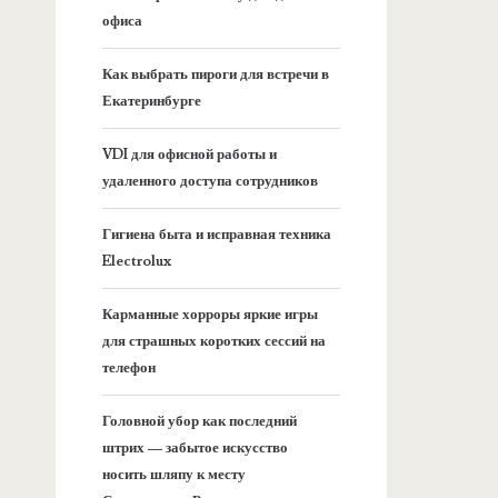
а
офиса
я
Как выбрать пироги для встречи в
Екатеринбурге
б
VDI для офисной работы и
о
удаленного доступа сотрудников
к
Гигиена быта и исправная техника
Electrolux
о
Карманные хорроры яркие игры
в
для страшных коротких сессий на
телефон
а
Головной убор как последний
я
штрих — забытое искусство
носить шляпу к месту