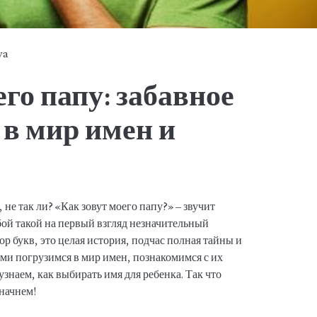
ya
его папу: забавное
в мир имен и
 не так ли? «Как зовут моего папу?» – звучит
обой такой на первый взгляд незначительный
бор букв, это целая история, подчас полная тайны и
вами погрузимся в мир имен, познакомимся с их
знаем, как выбирать имя для ребенка. Так что
 начнем!