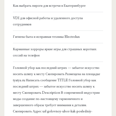
я
Как выбрать пироги для встречи в Екатеринбурге
б
VDI для офисной работы и удаленного доступа
сотрудников
о
Гигиена быта и исправная техника Electrolux
к
Карманные хорроры яркие игры для страшных коротких
о
сессий на телефон
в
Головной убор как последний штрих — забытое искусство
носить шляпу к месту Скопировать Размещена на площадке
а
tyatya.ru Написать сообщение TITLE Головной убор как
последний штрих — забытое искусство носить шляпу к
я
месту Скопировать Description В современной индустрии
моды создание по-настоящему гармоничного и
п
завершенного образа требует внимания к деталям.
Скопировать Адрес url golovnoy-ubor-kak-posledniy-