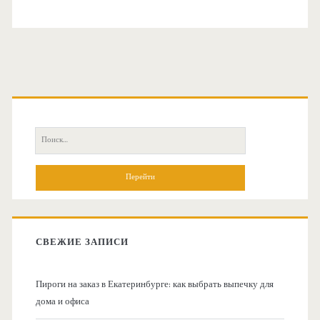
О
с
П
н
о
и
о
с
к
в
:
СВЕЖИЕ ЗАПИСИ
н
Пироги на заказ в Екатеринбурге: как выбрать выпечку для
а
дома и офиса