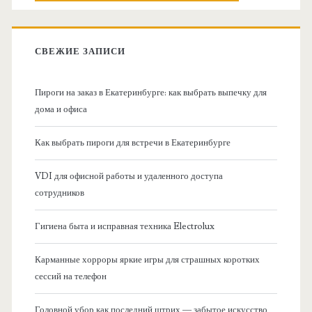
о
к
в
:
СВЕЖИЕ ЗАПИСИ
н
Пироги на заказ в Екатеринбурге: как выбрать выпечку для
а
дома и офиса
я
Как выбрать пироги для встречи в Екатеринбурге
б
VDI для офисной работы и удаленного доступа
сотрудников
о
Гигиена быта и исправная техника Electrolux
к
Карманные хорроры яркие игры для страшных коротких
о
сессий на телефон
в
Головной убор как последний штрих — забытое искусство