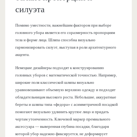
силуэта
Помимо уместности, важнейшим фактором при выборе
головного убора является его соразмерность пропорциям
тела и форме лица. Шляпа способна визуально
гармонизировать силуэт, выступая в роли архитектурного
акцента.
Немецкие дизайнеры подходят к конструированию
головных уборов с математической точностью. Например,
широкие поля классической шляпы визуально
уравновешивают объемную верхнюю одежду и подходят
обладательницам высокого роста. Небольшие, аккуратные
береты и шляпы типа «федора» с асимметричной посадкой
помогают визуально удлинить круглое лицо и придать
чертам утонченность. Ключевой маркер премиального
аксессуара — выверенная глубина посадки, благодаря
которой убор надежно фиксируется, не деформирует