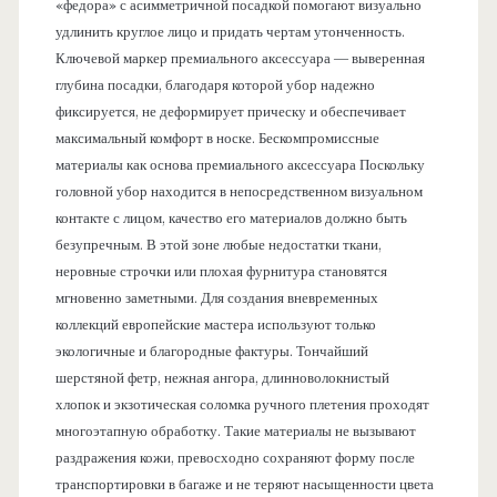
«федора» с асимметричной посадкой помогают визуально
удлинить круглое лицо и придать чертам утонченность.
Ключевой маркер премиального аксессуара — выверенная
глубина посадки, благодаря которой убор надежно
фиксируется, не деформирует прическу и обеспечивает
максимальный комфорт в носке. Бескомпромиссные
материалы как основа премиального аксессуара Поскольку
головной убор находится в непосредственном визуальном
контакте с лицом, качество его материалов должно быть
безупречным. В этой зоне любые недостатки ткани,
неровные строчки или плохая фурнитура становятся
мгновенно заметными. Для создания вневременных
коллекций европейские мастера используют только
экологичные и благородные фактуры. Тончайший
шерстяной фетр, нежная ангора, длинноволокнистый
хлопок и экзотическая соломка ручного плетения проходят
многоэтапную обработку. Такие материалы не вызывают
раздражения кожи, превосходно сохраняют форму после
транспортировки в багаже и не теряют насыщенности цвета