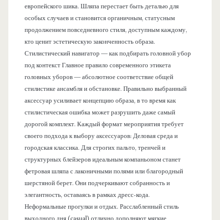
европейского шика. Шляпа перестает быть деталью для
особых случаев и становится органичным, статусным
продолжением повседневного стиля, доступным каждому,
кто ценит эстетическую законченность образа.
Стилистический навигатор — как подбирать головной убор
под контекст Главное правило современного этикета
головных уборов — абсолютное соответствие общей
стилистике ансамбля и обстановке. Правильно выбранный
аксессуар усиливает концепцию образа, в то время как
стилистическая ошибка может разрушить даже самый
дорогой комплект. Каждый формат мероприятия требует
своего подхода к выбору аксессуаров: Деловая среда и
городская классика. Для строгих пальто, тренчей и
структурных блейзеров идеальным компаньоном станет
фетровая шляпа с лаконичными полями или благородный
шерстяной берет. Они подчеркивают собранность и
элегантность, оставаясь в рамках дресс-кода.
Неформальные прогулки и отдых. Расслабленный стиль
выходного дня (casual) отлично дополняют мягкие