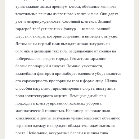
трикотажные шапки премиум-класса, объемные кепи или
текстильные панамы из плотного хлопка и льна. Они дарят
уют и непринужденность. Сезонный контекст. Зимний
гардероб требует плотных фактур — велюра, валяной
шерсти и ангоры, которые согревают и выглядят статусно.
Летом же на первый план выходят легкая натуральная
соломка и дышащий текстиль, защищающие от солнца на
побережье или в черте города. Геометрия гармонии —
баланс пропорций и силуэта Помимо уместности,
важнейшим фактором при выборе головного убора является
его соразмерность пропорциям тела и форме лица. Шляпа
способна визуально гармонизировать силуэт, выступая в
роли архитектурного акцента. Немецкие дизайнеры
подходят к конструированию головных уборов с
математической точностью. Например, широкие поля
классической шляпы визуально уравновешивают объемную
верхнюю одежду и подходят обладательницам высокого
роста. Небольшие, аккуратные береты и шляпы типа