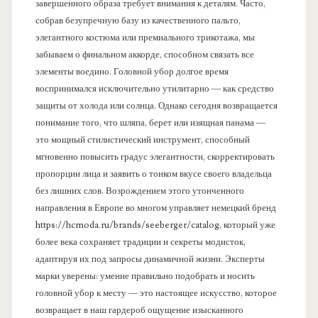
завершенного образа требует внимания к деталям. Часто,
собрав безупречную базу из качественного пальто,
элегантного костюма или премиального трикотажа, мы
забываем о финальном аккорде, способном связать все
элементы воедино. Головной убор долгое время
воспринимался исключительно утилитарно — как средство
защиты от холода или солнца. Однако сегодня возвращается
понимание того, что шляпа, берет или изящная панама —
это мощный стилистический инструмент, способный
мгновенно повысить градус элегантности, скорректировать
пропорции лица и заявить о тонком вкусе своего владельца
без лишних слов. Возрождением этого утонченного
направления в Европе во многом управляет немецкий бренд
https://hcmoda.ru/brands/seeberger/catalog, который уже
более века сохраняет традиции и секреты модисток,
адаптируя их под запросы динамичной жизни. Эксперты
марки уверены: умение правильно подобрать и носить
головной убор к месту — это настоящее искусство, которое
возвращает в наш гардероб ощущение изысканного