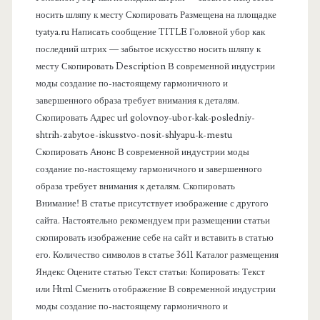
носить шляпу к месту Скопировать Размещена на площадке
а
tyatya.ru Написать сообщение TITLE Головной убор как
последний штрих — забытое искусство носить шляпу к
я
месту Скопировать Description В современной индустрии
моды создание по-настоящему гармоничного и
п
завершенного образа требует внимания к деталям.
Скопировать Адрес url golovnoy-ubor-kak-posledniy-
а
shtrih-zabytoe-iskusstvo-nosit-shlyapu-k-mestu
Скопировать Анонс В современной индустрии моды
н
создание по-настоящему гармоничного и завершенного
образа требует внимания к деталям. Скопировать
е
Внимание! В статье присутствует изображение с другого
сайта. Настоятельно рекомендуем при размещении статьи
л
скопировать изображение себе на сайт и вставить в статью
его. Количество символов в статье 3611 Каталог размещения
ь
Яндекс Оцените статью Текст статьи: Копировать: Текст
или Html Cменить отображение В современной индустрии
моды создание по-настоящему гармоничного и