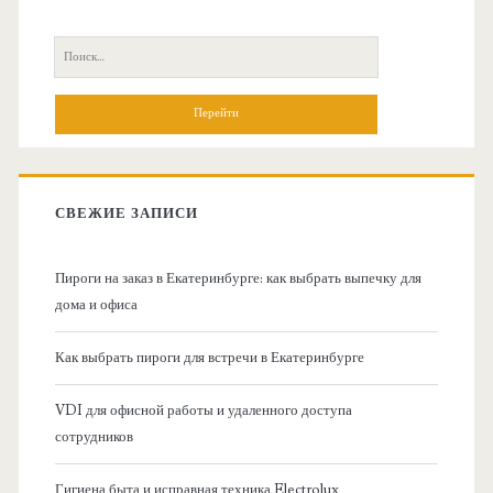
с
П
н
о
и
о
с
к
в
:
СВЕЖИЕ ЗАПИСИ
н
Пироги на заказ в Екатеринбурге: как выбрать выпечку для
а
дома и офиса
я
Как выбрать пироги для встречи в Екатеринбурге
б
VDI для офисной работы и удаленного доступа
сотрудников
о
Гигиена быта и исправная техника Electrolux