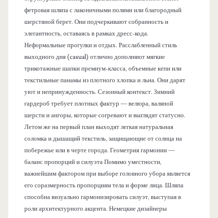
фетровая шляпа с лаконичными полями или благородный
шерстяной берет. Они подчеркивают собранность и
элегантность, оставаясь в рамках дресс-кода.
Неформальные прогулки и отдых. Расслабленный стиль
выходного дня (casual) отлично дополняют мягкие
трикотажные шапки премиум-класса, объемные кепи или
текстильные панамы из плотного хлопка и льна. Они дарят
уют и непринужденность. Сезонный контекст. Зимний
гардероб требует плотных фактур — велюра, валяной
шерсти и ангоры, которые согревают и выглядят статусно.
Летом же на первый план выходят легкая натуральная
соломка и дышащий текстиль, защищающие от солнца на
побережье или в черте города. Геометрия гармонии —
баланс пропорций и силуэта Помимо уместности,
важнейшим фактором при выборе головного убора является
его соразмерность пропорциям тела и форме лица. Шляпа
способна визуально гармонизировать силуэт, выступая в
роли архитектурного акцента. Немецкие дизайнеры