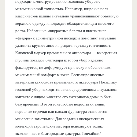
подходят к конструированию головных уборов с
математической точностью. Например, широкие поля
классической шляпы визуально уравновешивают объемную
верхнюю одежду и подходят обладательницам высокого
роста. Небольшие, аккуратные береты и шляпы типа
«федора» с асимметричной посадкой помогают визуально
удлинить круглое лицо и придать чертам утонченность.
Ключевой маркер премиального аксессуара — выверенная
глубина посадки, благодаря которой убор надежно
фиксируется, не деформирует прическу и обеспечивает
максимальный комфорт в носке. Бескомпромиссные
материалы как основа премиального аксессуара Поскольку
головной убор находится в непосредственном визуальном
контакте с лицом, качество его материалов должно быть
безупречным. В этой зоне любые недостатки ткани,
неровные строчки или плохая фурнитура становятся
мгновенно заметными. Для создания вневременных
коллекций европейские мастера используют только
экологичные и благородные фактуры. Тончайший