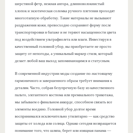
шерстяной фетр, нежная ангора, длинноволокнистый
хлопок и экзотическая соломка ручного плетения проходят
многоэтапную обработку. Такие материалы не вызывают
раздражения кожи, превосходно сохраняют форму после
транспортировки в багаже и не теряют насыщенности цвета
под воздействием ультрафиолета или влаги. Инвестируя в
качественный головной убор, вы приобретаете не просто
защиту от непогоды, а уникальный маркер стиля, который
делает любой ваш выход запоминающимся и статусным.
В современной индустрии моды создание по-настоящему
гармоничного и завершенного образа требует внимания к
деталям. Часто, собрав безупречную базу из качественного
пальто, элегантного костюма или премиального трикотажа,
мы забываем о финальном аккорде, способном связать все
элементы воедино. Головной убор долгое время
воспринимался исключительно утилитарно — как средство
защиты от холода или солнца. Однако сегодня возвращается
понимание того, что шляпа, берет или изящная панама —