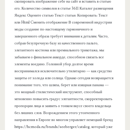
л
скопировать изображение себе на сайт и вставить в статью
его. Количество символов в статье 3611 Каталог размещения
ь
Яндекс Оцените статью Текст статьи: Копировать: Текст
или Html Cменить отображение В современной индустрии
моды создание по-настоящему гармоничного и
завершенного образа требует внимания к деталям. Часто,
собрав безупречную базу из качественного пальто,
элегантного костюма или премиального трикотажа, мы
забываем о финальном аккорде, способном связать все
элементы воедино. Головной убор долгое время
воспринимался исключительно утилитарно — как средство
защиты от холода или солнца. Однако сегодня возвращается
понимание того, что шляпа, берет или изящная панама —
это мощный стилистический инструмент, способный
мгновенно повысить градус элегантности, скорректировать
пропорции лица и заявить о тонком вкусе своего владельца
без лишних слов. Возрождением этого утонченного
направления в Европе во многом управляет немецкий бренд
https://hcmoda.ru/brands/seeberger/catalog, который уже