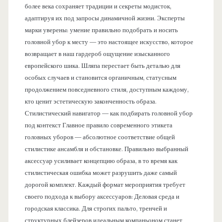
более века сохраняет традиции и секреты модисток,
адаптируя их под запросы динамичной жизни. Эксперты
марки уверены: умение правильно подобрать и носить
головной убор к месту — это настоящее искусство, которое
возвращает в наш гардероб ощущение изысканного
европейского шика. Шляпа перестает быть деталью для
особых случаев и становится органичным, статусным
продолжением повседневного стиля, доступным каждому,
кто ценит эстетическую законченность образа.
Стилистический навигатор — как подбирать головной убор
под контекст Главное правило современного этикета
головных уборов — абсолютное соответствие общей
стилистике ансамбля и обстановке. Правильно выбранный
аксессуар усиливает концепцию образа, в то время как
стилистическая ошибка может разрушить даже самый
дорогой комплект. Каждый формат мероприятия требует
своего подхода к выбору аксессуаров: Деловая среда и
городская классика. Для строгих пальто, тренчей и
структурных блейзеров идеальным компаньоном станет