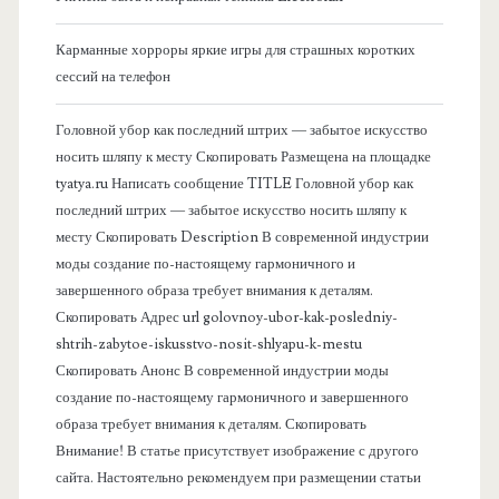
к
Карманные хорроры яркие игры для страшных коротких
о
сессий на телефон
в
Головной убор как последний штрих — забытое искусство
носить шляпу к месту Скопировать Размещена на площадке
а
tyatya.ru Написать сообщение TITLE Головной убор как
последний штрих — забытое искусство носить шляпу к
я
месту Скопировать Description В современной индустрии
моды создание по-настоящему гармоничного и
п
завершенного образа требует внимания к деталям.
Скопировать Адрес url golovnoy-ubor-kak-posledniy-
а
shtrih-zabytoe-iskusstvo-nosit-shlyapu-k-mestu
Скопировать Анонс В современной индустрии моды
н
создание по-настоящему гармоничного и завершенного
образа требует внимания к деталям. Скопировать
е
Внимание! В статье присутствует изображение с другого
сайта. Настоятельно рекомендуем при размещении статьи