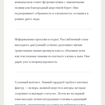
компаньоном станет фетровая шляпа с лаконичными
полями или благородный шерстяной берет. Они
подчеркивают собранность и элегантность, оставаясь в
рамках дресс-кода.
Неформальные прогулки и отдых. Расслабленный стиль
выходного дня (casual) отлично дополняют мягкие
трикотажные шапки премиум-класса, объемные кепи
или текстильные панамы из плотного хлопка и льна. Они
дарят уют и непринужденность.
Сезонный контекст. Зимний гардероб требует плотных
фактур — велюра, валяной шерсти и ангоры, которые
согревают и выглядят статусно. Летом же на первый
план выходят легкая натуральная соломка и дышащий
текстиль, защищающие от солнца на побережье или в