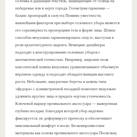
соломка и дышащий текстиль, защищающие от солнца на
побережье или в черте города. Геометрия гармонии —
баланс пропорций и силуэта Помимо уместности,
важнейшим фактором при выборе головного убора является
его соразмерность пропорциям тела и форме лица. Шляпа
способна визуально гармонизировать силуэт, выступая в
роли архитектурного акцента. Немецкие дизайнеры
подходят к конструированию головных уборов с
математической точностью. Например, широкие поля
классической шляпы визуально уравновешивают объемную
верхнюю одежду и подходят обладательницам высокого
роста. Небольшие, аккуратные береты и шляпы типа
«федора» с асимметричной посадкой помогают визуально
удлинить круглое лицо и придать чертам утонченность.
Ключевой маркер премиального аксессуара — выверенная
глубина посадки, благодаря которой убор надежно
фиксируется, не деформирует прическу и обеспечивает
максимальный комфорт в носке. Бескомпромиссные
материалы как основа премиального аксессуара Поскольку