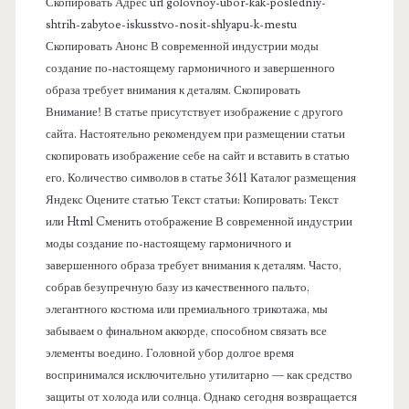
Скопировать Адрес url golovnoy-ubor-kak-posledniy-
а
shtrih-zabytoe-iskusstvo-nosit-shlyapu-k-mestu
Скопировать Анонс В современной индустрии моды
н
создание по-настоящему гармоничного и завершенного
образа требует внимания к деталям. Скопировать
е
Внимание! В статье присутствует изображение с другого
сайта. Настоятельно рекомендуем при размещении статьи
л
скопировать изображение себе на сайт и вставить в статью
его. Количество символов в статье 3611 Каталог размещения
ь
Яндекс Оцените статью Текст статьи: Копировать: Текст
или Html Cменить отображение В современной индустрии
моды создание по-настоящему гармоничного и
завершенного образа требует внимания к деталям. Часто,
собрав безупречную базу из качественного пальто,
элегантного костюма или премиального трикотажа, мы
забываем о финальном аккорде, способном связать все
элементы воедино. Головной убор долгое время
воспринимался исключительно утилитарно — как средство
защиты от холода или солнца. Однако сегодня возвращается