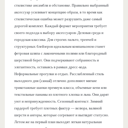
стилистике ансамбля и обстановке. Правильно выбранный
аксессуар усиливает концепцию образа, в то время как
стилистическая ошибка может разрушить даже самый
дорогой комплект. Каждый формат мероприятия требует
своего подхода к выбору аксессуаров: Деловая среда и
городская классика. Для строгих пальто, тренчей и
структурных блейзеров идеальным компаньоном станет
фетровая шляпа с лаконичными полями или благородный
шерстяной берет. Они подчеркивают собранность и
элегантность, оставаясь в рамках дресс-кода.
Неформальные прогулки и отдых. Расслабленный стиль
выходного дня (casual) отлично дополняют мягкие
трикотажные шапки премиум-класса, объемные кепи или
текстильные панамы из плотного хлопка и льна. Они дарят
уют и непринужденность. Сезонный контекст. Зимний
гардероб требует плотных фактур — велюра, валяной
шерсти и ангоры, которые согревают и выглядят статусно.
Летом же на первый план выходят легкая натуральная