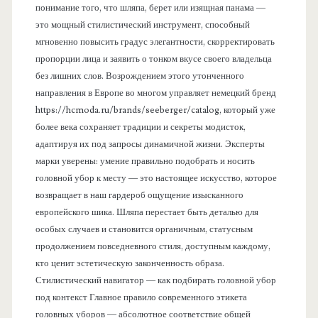
понимание того, что шляпа, берет или изящная панама —
это мощный стилистический инструмент, способный
мгновенно повысить градус элегантности, скорректировать
пропорции лица и заявить о тонком вкусе своего владельца
без лишних слов. Возрождением этого утонченного
направления в Европе во многом управляет немецкий бренд
https://hcmoda.ru/brands/seeberger/catalog, который уже
более века сохраняет традиции и секреты модисток,
адаптируя их под запросы динамичной жизни. Эксперты
марки уверены: умение правильно подобрать и носить
головной убор к месту — это настоящее искусство, которое
возвращает в наш гардероб ощущение изысканного
европейского шика. Шляпа перестает быть деталью для
особых случаев и становится органичным, статусным
продолжением повседневного стиля, доступным каждому,
кто ценит эстетическую законченность образа.
Стилистический навигатор — как подбирать головной убор
под контекст Главное правило современного этикета
головных уборов — абсолютное соответствие общей