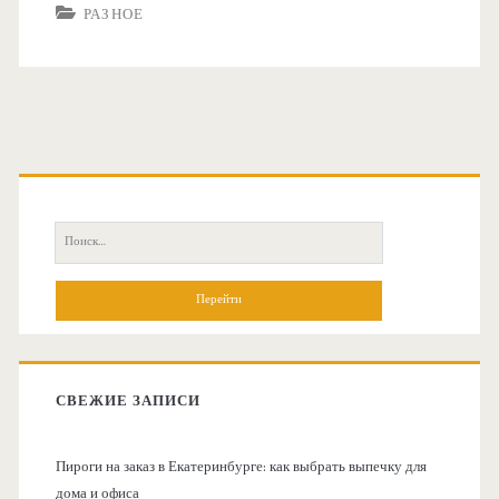
РАЗНОЕ
О
с
П
н
о
и
о
с
к
в
:
СВЕЖИЕ ЗАПИСИ
н
Пироги на заказ в Екатеринбурге: как выбрать выпечку для
а
дома и офиса