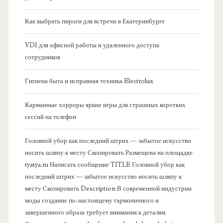
я
Как выбрать пироги для встречи в Екатеринбурге
б
VDI для офисной работы и удаленного доступа
сотрудников
о
Гигиена быта и исправная техника Electrolux
к
Карманные хорроры яркие игры для страшных коротких
о
сессий на телефон
в
Головной убор как последний штрих — забытое искусство
носить шляпу к месту Скопировать Размещена на площадке
а
tyatya.ru Написать сообщение TITLE Головной убор как
последний штрих — забытое искусство носить шляпу к
я
месту Скопировать Description В современной индустрии
моды создание по-настоящему гармоничного и
п
завершенного образа требует внимания к деталям.