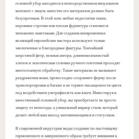
головной убор находится в непосредственном визуальном
контакте с лицом, качество его материалов должно быть
безупречным. В этой зоне любые недостатки ткани,
неровные строчки или плохая фурнитура становятся
мгновенно заметными. Для создания вневременных
коллекций европейские мастера используют только
экологичные и благородные фактуры. Тончайший
шерстяной фетр, нежная ангора, длинноволокнистый
хлопок и экзотическая соломка ручного плетения проходят
многоэтапную обработку. Такие материалы не вызывают
раздражения кожи, превосходно сохраняют форму после
транспортировки в багаже и не теряют насыщенности цвета
под воздействием ультрафиолета или влаги. Инвестируя в
качественный головной убор, вы приобретаете не просто
защиту от непогоды, а уникальный маркер стиля, который
делает любой ваш выход запоминающимся и статусным.
В современной индустрии моды создание по-настоящему
гармоничного и завершенного образа требует внимания к