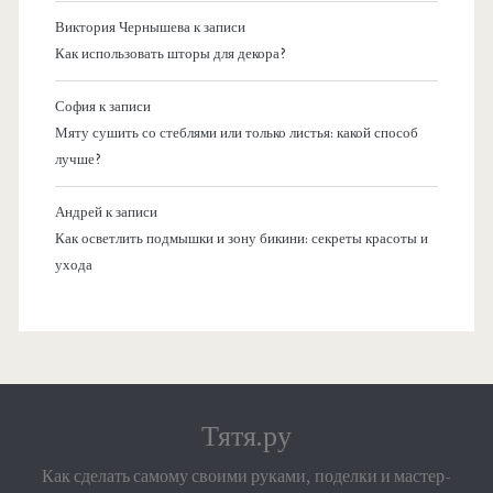
Виктория Чернышева
к записи
Как использовать шторы для декора?
София
к записи
Мяту сушить со стеблями или только листья: какой способ
лучше?
Андрей
к записи
Как осветлить подмышки и зону бикини: секреты красоты и
ухода
Тятя.ру
Как сделать самому своими руками, поделки и мастер-