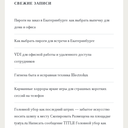
в
СВЕЖИЕ ЗАПИСИ
н
Пироги на заказ в Екатеринбурге: как выбрать выпечку для
а
дома и офиса
я
Как выбрать пироги для встречи в Екатеринбурге
б
VDI для офисной работы и удаленного доступа
сотрудников
о
Гигиена быта и исправная техника Electrolux
к
Карманные хорроры яркие игры для страшных коротких
о
сессий на телефон
в
Головной убор как последний штрих — забытое искусство
носить шляпу к месту Скопировать Размещена на площадке
а
tyatya.ru Написать сообщение TITLE Головной убор как