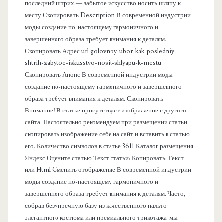
последний штрих — забытое искусство носить шляпу к
я
месту Скопировать Description В современной индустрии
моды создание по-настоящему гармоничного и
п
завершенного образа требует внимания к деталям.
Скопировать Адрес url golovnoy-ubor-kak-posledniy-
а
shtrih-zabytoe-iskusstvo-nosit-shlyapu-k-mestu
Скопировать Анонс В современной индустрии моды
н
создание по-настоящему гармоничного и завершенного
образа требует внимания к деталям. Скопировать
е
Внимание! В статье присутствует изображение с другого
сайта. Настоятельно рекомендуем при размещении статьи
л
скопировать изображение себе на сайт и вставить в статью
его. Количество символов в статье 3611 Каталог размещения
ь
Яндекс Оцените статью Текст статьи: Копировать: Текст
или Html Cменить отображение В современной индустрии
моды создание по-настоящему гармоничного и
завершенного образа требует внимания к деталям. Часто,
собрав безупречную базу из качественного пальто,
элегантного костюма или премиального трикотажа, мы