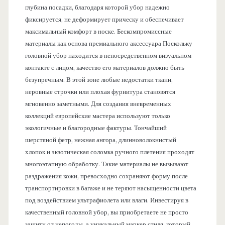
глубина посадки, благодаря которой убор надежно
фиксируется, не деформирует прическу и обеспечивает
максимальный комфорт в носке. Бескомпромиссные
материалы как основа премиального аксессуара Поскольку
головной убор находится в непосредственном визуальном
контакте с лицом, качество его материалов должно быть
безупречным. В этой зоне любые недостатки ткани,
неровные строчки или плохая фурнитура становятся
мгновенно заметными. Для создания вневременных
коллекций европейские мастера используют только
экологичные и благородные фактуры. Тончайший
шерстяной фетр, нежная ангора, длинноволокнистый
хлопок и экзотическая соломка ручного плетения проходят
многоэтапную обработку. Такие материалы не вызывают
раздражения кожи, превосходно сохраняют форму после
транспортировки в багаже и не теряют насыщенности цвета
под воздействием ультрафиолета или влаги. Инвестируя в
качественный головной убор, вы приобретаете не просто
защиту от непогоды, а уникальный маркер стиля, который