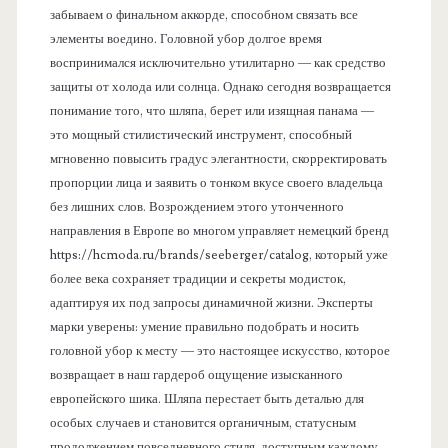
забываем о финальном аккорде, способном связать все
элементы воедино. Головной убор долгое время
воспринимался исключительно утилитарно — как средство
защиты от холода или солнца. Однако сегодня возвращается
понимание того, что шляпа, берет или изящная панама —
это мощный стилистический инструмент, способный
мгновенно повысить градус элегантности, скорректировать
пропорции лица и заявить о тонком вкусе своего владельца
без лишних слов. Возрождением этого утонченного
направления в Европе во многом управляет немецкий бренд
https://hcmoda.ru/brands/seeberger/catalog, который уже
более века сохраняет традиции и секреты модисток,
адаптируя их под запросы динамичной жизни. Эксперты
марки уверены: умение правильно подобрать и носить
головной убор к месту — это настоящее искусство, которое
возвращает в наш гардероб ощущение изысканного
европейского шика. Шляпа перестает быть деталью для
особых случаев и становится органичным, статусным
продолжением повседневного стиля, доступным каждому,