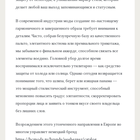
делает любой ваш выход запоминающимся и статусным.
В современной индустрии моды создание по-настоящему
гармоничного и завершенного образа требует внимания к
деталям. Часто, собрав безупречную базу из качественного
пальто, элегантного костюма или премиального трикотажа,
мы забываем о финальном аккорде, способном связать все
элементы воедино. Головной убор долгое время
воспринимался исключительно утилитарно — как средство
защиты от холода или солнца. Однако сегодня возвращается
понимание того, что шляпа, берет или изящная панама —
это мощный стилистический инструмент, способный
мгновенно повысить градус элегантности, скорректировать
пропорции лица и заявить о тонком вкусе своего владельца
без лишних слов.
Возрождением этого утонченного направления в Европе во
многом управляет немецкий бренд
https://hcmoda.ru/brands/seeberger/catalog