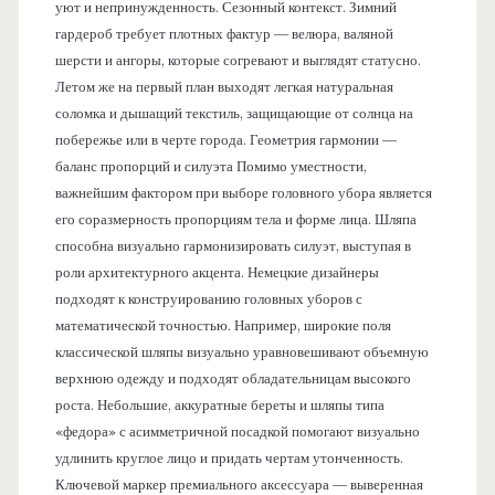
уют и непринужденность. Сезонный контекст. Зимний
гардероб требует плотных фактур — велюра, валяной
шерсти и ангоры, которые согревают и выглядят статусно.
Летом же на первый план выходят легкая натуральная
соломка и дышащий текстиль, защищающие от солнца на
побережье или в черте города. Геометрия гармонии —
баланс пропорций и силуэта Помимо уместности,
важнейшим фактором при выборе головного убора является
его соразмерность пропорциям тела и форме лица. Шляпа
способна визуально гармонизировать силуэт, выступая в
роли архитектурного акцента. Немецкие дизайнеры
подходят к конструированию головных уборов с
математической точностью. Например, широкие поля
классической шляпы визуально уравновешивают объемную
верхнюю одежду и подходят обладательницам высокого
роста. Небольшие, аккуратные береты и шляпы типа
«федора» с асимметричной посадкой помогают визуально
удлинить круглое лицо и придать чертам утонченность.
Ключевой маркер премиального аксессуара — выверенная