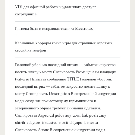
б
VDI для офисной работы и удаленного доступа
сотрудников
о
Гигиена быта и исправная техника Electrolux
к
Карманные хорроры яркие игры для страшных коротких
о
сессий на телефон
в
Головной убор как последний штрих — забытое искусство
носить шляпу к месту Скопировать Размещена на площадке
а
tyatya.ru Написать сообщение TITLE Головной убор как
последний штрих — забытое искусство носить шляпу к
я
месту Скопировать Description В современной индустрии
моды создание по-настоящему гармоничного и
п
завершенного образа требует внимания к деталям.
Скопировать Адрес url golovnoy-ubor-kak-posledniy-
а
shtrih-zabytoe-iskusstvo-nosit-shlyapu-k-mestu
Скопировать Анонс В современной индустрии моды