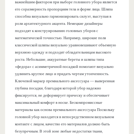
важнейшим фактором при выборе головного убора является
его соразмерность пропорциям тела и форме лица. Шляпа
способна визуально гармонизировать силуэт, выступая в
роли архитектурного акцента. Немецкие дизайнеры
подходят к конструированию головных уборов с
математической точностью. Например, широкие поля
классической шляпы визуально уравновешивают объемную
верхнюю одежду и подходят обладательницам высокого
роста. Небольшие, аккуратные береты и шляпы типа
«федора» с асимметричной посадкой помогают визуально
удлинить круглое лицо и придать чертам утонченность.
Ключевой маркер премиального аксессуара — выверенная
глубина посадки, благодаря которой убор надежно
фиксируется, не деформирует прическу и обеспечивает
максимальный комфорт в носке. Бескомпромиссные
материалы как основа премиального аксессуара Поскольку
головной убор находится в непосредственном визуальном
контакте с лицом, качество его материалов должно быть
безупречным. В этой зоне любые недостатки ткани,