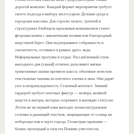
дорогой комплект. Каждый формат мероприятия требует
своего подхода к выбору аксессуаров: Деловая среда и
городская классика. Для строгих пальто, тренчей и
структурных блейзеров идеальным компаньоном станет
фетровая шляпа с лаконичными полями или благородный
шерстяной берет. Они подчеркивают собранность и
элегантность, оставаясь в рамках дресс-кода.
Неформальные прогулки и отдых. Расслабленный стиль
выходного дня (casual) отлично дополняют мягкие
трикотажные шапки премиум-класса, объемные кепи или
текстильные панамы из плотного хлопка и льна. Они дарят
уют и непринужденность. Сезонный контекст. Зимний
гардероб требует плотных фактур — велюра, валяной
шерсти и ангоры, которые согревают и выглядят статусно.
Летом же на первый план выходят легкая натуральная
соломка и дышащий текстиль, защищающие от солнца на
побережье или в черте города. Геометрия гармонии —
баланс пропорций и силуэта Помимо уместности,