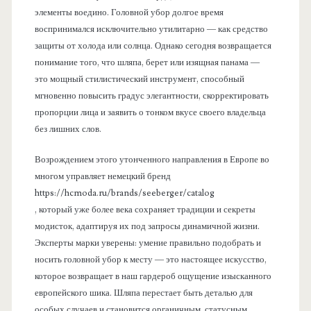
элементы воедино. Головной убор долгое время
воспринимался исключительно утилитарно — как средство
защиты от холода или солнца. Однако сегодня возвращается
понимание того, что шляпа, берет или изящная панама —
это мощный стилистический инструмент, способный
мгновенно повысить градус элегантности, скорректировать
пропорции лица и заявить о тонком вкусе своего владельца
без лишних слов.
Возрождением этого утонченного направления в Европе во
многом управляет немецкий бренд
https://hcmoda.ru/brands/seeberger/catalog
, который уже более века сохраняет традиции и секреты
модисток, адаптируя их под запросы динамичной жизни.
Эксперты марки уверены: умение правильно подобрать и
носить головной убор к месту — это настоящее искусство,
которое возвращает в наш гардероб ощущение изысканного
европейского шика. Шляпа перестает быть деталью для
особых случаев и становится органичным, статусным