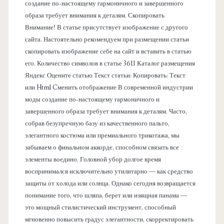
н
создание по-настоящему гармоничного и завершенного
образа требует внимания к деталям. Скопировать
е
Внимание! В статье присутствует изображение с другого
сайта. Настоятельно рекомендуем при размещении статьи
л
скопировать изображение себе на сайт и вставить в статью
его. Количество символов в статье 3611 Каталог размещения
ь
Яндекс Оцените статью Текст статьи: Копировать: Текст
или Html Cменить отображение В современной индустрии
моды создание по-настоящему гармоничного и
завершенного образа требует внимания к деталям. Часто,
собрав безупречную базу из качественного пальто,
элегантного костюма или премиального трикотажа, мы
забываем о финальном аккорде, способном связать все
элементы воедино. Головной убор долгое время
воспринимался исключительно утилитарно — как средство
защиты от холода или солнца. Однако сегодня возвращается
понимание того, что шляпа, берет или изящная панама —
это мощный стилистический инструмент, способный
мгновенно повысить градус элегантности, скорректировать