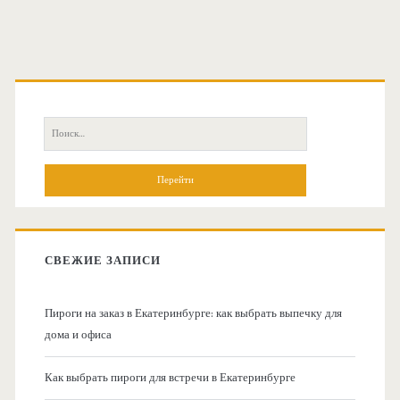
О
с
П
н
о
и
о
с
к
в
:
СВЕЖИЕ ЗАПИСИ
н
Пироги на заказ в Екатеринбурге: как выбрать выпечку для
а
дома и офиса
я
Как выбрать пироги для встречи в Екатеринбурге