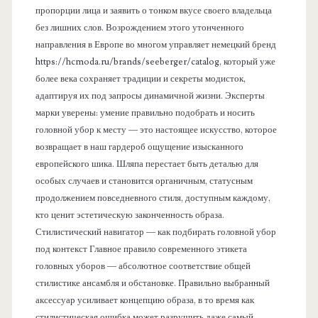
пропорции лица и заявить о тонком вкусе своего владельца
без лишних слов. Возрождением этого утонченного
направления в Европе во многом управляет немецкий бренд
https://hcmoda.ru/brands/seeberger/catalog, который уже
более века сохраняет традиции и секреты модисток,
адаптируя их под запросы динамичной жизни. Эксперты
марки уверены: умение правильно подобрать и носить
головной убор к месту — это настоящее искусство, которое
возвращает в наш гардероб ощущение изысканного
европейского шика. Шляпа перестает быть деталью для
особых случаев и становится органичным, статусным
продолжением повседневного стиля, доступным каждому,
кто ценит эстетическую законченность образа.
Стилистический навигатор — как подбирать головной убор
под контекст Главное правило современного этикета
головных уборов — абсолютное соответствие общей
стилистике ансамбля и обстановке. Правильно выбранный
аксессуар усиливает концепцию образа, в то время как
стилистическая ошибка может разрушить даже самый