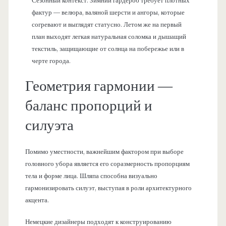
Сезонный контекст. Зимний гардероб требует плотных
фактур — велюра, валяной шерсти и ангоры, которые
согревают и выглядят статусно. Летом же на первый
план выходят легкая натуральная соломка и дышащий
текстиль, защищающие от солнца на побережье или в
черте города.
Геометрия гармонии —
баланс пропорций и
силуэта
Помимо уместности, важнейшим фактором при выборе
головного убора является его соразмерность пропорциям
тела и форме лица. Шляпа способна визуально
гармонизировать силуэт, выступая в роли архитектурного
акцента.
Немецкие дизайнеры подходят к конструированию