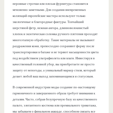
неровные строчки или плохая фурнитура становятся
мгновенно заметными. Для создания вневременных
коллекций европейские мастера используют только
экологичные и благородные фактуры. Тончайший
шерстяной фетр, нежная ангора, длинноволокнистый
хлопок и экзотическая соломка ручного плетения проходят
многоэтапную обработку. Такие материалы не вызывают
раздражения кожи, превосходно сохраняют форму после
транспортировки в багаже и не теряют насыщенности цвета
под воздействием ультрафиолета или влаги. Инвестируя в
качественный головной убор, вы приобретаете не просто
защиту от непогоды, а уникальный маркер стиля, который
делает любой ваш выход запоминающимся и статусным.
В современной индустрии моды создание по-настоящему
гармоничного и завершенного образа требует внимания к
деталям. Часто, собрав безупречную базу из качественного
пальто, элегантного костюма или премиального трикотажа,
мы забываем о финальном аккорде, способном связать все