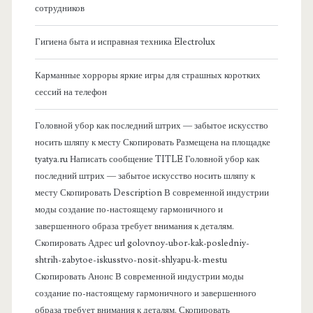
сотрудников
о
Гигиена быта и исправная техника Electrolux
к
Карманные хорроры яркие игры для страшных коротких
о
сессий на телефон
в
Головной убор как последний штрих — забытое искусство
носить шляпу к месту Скопировать Размещена на площадке
а
tyatya.ru Написать сообщение TITLE Головной убор как
последний штрих — забытое искусство носить шляпу к
я
месту Скопировать Description В современной индустрии
моды создание по-настоящему гармоничного и
п
завершенного образа требует внимания к деталям.
Скопировать Адрес url golovnoy-ubor-kak-posledniy-
а
shtrih-zabytoe-iskusstvo-nosit-shlyapu-k-mestu
Скопировать Анонс В современной индустрии моды
н
создание по-настоящему гармоничного и завершенного
образа требует внимания к деталям. Скопировать