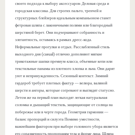
своего подхода к выбору аксессуаров: Деловая среда и
городская классика. Для строгих пальто, тренчей и
структурных блейзеров идеальным компаньоном станет
фетровая шляпа с лаконичными полями или благородный
шерстяной берет. Они подчеркивают собранность и
элегантность, оставаясь в рамках дресс-кода.
Неформальные прогулки и отдых. Расслабленный стиль
выходного дня (casual) отлично дополняют мягкие
трикотажные шапки премиум-класса, объемные кепи или
текстильные панамы из плотного хлопка и льна. Они дарят
уют и непринужденность. Сезонный контекст. Зимний
гардероб требует плотных фактур — велюра, валяной
шерсти и ангоры, которые согревают и выглядят статусно.
Летом же на первый план выходят легкая натуральная
соломка и дышащий текстиль, защищающие от солнца на
побережье или в черте города. Геометрия гармонии —
баланс пропорций и силуэта Помимо уместности,
важнейшим фактором при выборе головного убора является
его соразмерность пропорциям тела и форме лица. Шляпа