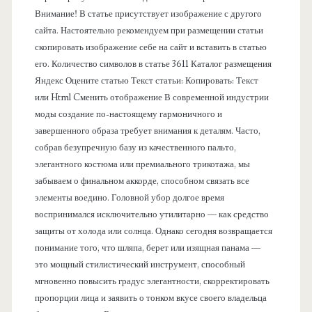
е
Внимание! В статье присутствует изображение с другого
сайта. Настоятельно рекомендуем при размещении статьи
л
скопировать изображение себе на сайт и вставить в статью
его. Количество символов в статье 3611 Каталог размещения
ь
Яндекс Оцените статью Текст статьи: Копировать: Текст
или Html Cменить отображение В современной индустрии
моды создание по-настоящему гармоничного и
завершенного образа требует внимания к деталям. Часто,
собрав безупречную базу из качественного пальто,
элегантного костюма или премиального трикотажа, мы
забываем о финальном аккорде, способном связать все
элементы воедино. Головной убор долгое время
воспринимался исключительно утилитарно — как средство
защиты от холода или солнца. Однако сегодня возвращается
понимание того, что шляпа, берет или изящная панама —
это мощный стилистический инструмент, способный
мгновенно повысить градус элегантности, скорректировать
пропорции лица и заявить о тонком вкусе своего владельца