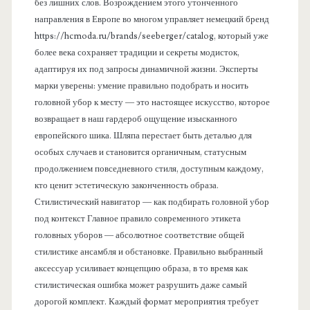
без лишних слов. Возрождением этого утонченного
направления в Европе во многом управляет немецкий бренд
https://hcmoda.ru/brands/seeberger/catalog, который уже
более века сохраняет традиции и секреты модисток,
адаптируя их под запросы динамичной жизни. Эксперты
марки уверены: умение правильно подобрать и носить
головной убор к месту — это настоящее искусство, которое
возвращает в наш гардероб ощущение изысканного
европейского шика. Шляпа перестает быть деталью для
особых случаев и становится органичным, статусным
продолжением повседневного стиля, доступным каждому,
кто ценит эстетическую законченность образа.
Стилистический навигатор — как подбирать головной убор
под контекст Главное правило современного этикета
головных уборов — абсолютное соответствие общей
стилистике ансамбля и обстановке. Правильно выбранный
аксессуар усиливает концепцию образа, в то время как
стилистическая ошибка может разрушить даже самый
дорогой комплект. Каждый формат мероприятия требует