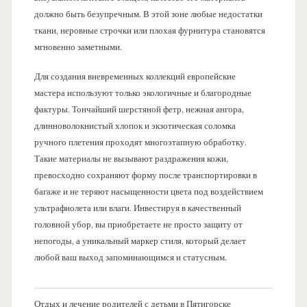
должно быть безупречным. В этой зоне любые недостатки
ткани, неровные строчки или плохая фурнитура становятся
мгновенно заметными.
Для создания вневременных коллекций европейские
мастера используют только экологичные и благородные
фактуры. Тончайший шерстяной фетр, нежная ангора,
длинноволокнистый хлопок и экзотическая соломка
ручного плетения проходят многоэтапную обработку.
Такие материалы не вызывают раздражения кожи,
превосходно сохраняют форму после транспортировки в
багаже и не теряют насыщенности цвета под воздействием
ультрафиолета или влаги. Инвестируя в качественный
головной убор, вы приобретаете не просто защиту от
непогоды, а уникальный маркер стиля, который делает
любой ваш выход запоминающимся и статусным.
Отдых и лечение родителей с детьми в Пятигорске