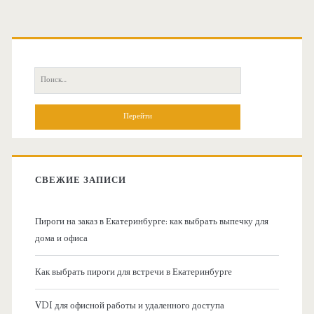
О
с
П
н
о
и
о
с
к
в
:
СВЕЖИЕ ЗАПИСИ
н
Пироги на заказ в Екатеринбурге: как выбрать выпечку для
а
дома и офиса
я
Как выбрать пироги для встречи в Екатеринбурге
б
VDI для офисной работы и удаленного доступа