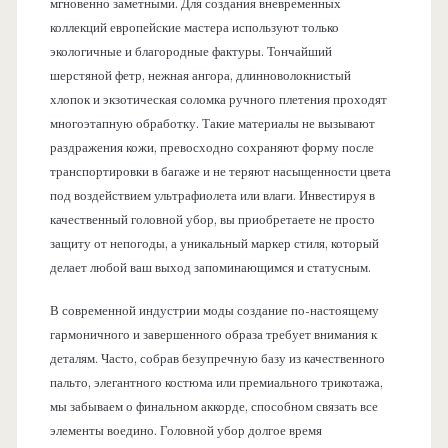
мгновенно заметными. Для создания вневременных
коллекций европейские мастера используют только
экологичные и благородные фактуры. Тончайший
шерстяной фетр, нежная ангора, длинноволокнистый
хлопок и экзотическая соломка ручного плетения проходят
многоэтапную обработку. Такие материалы не вызывают
раздражения кожи, превосходно сохраняют форму после
транспортировки в багаже и не теряют насыщенности цвета
под воздействием ультрафиолета или влаги. Инвестируя в
качественный головной убор, вы приобретаете не просто
защиту от непогоды, а уникальный маркер стиля, который
делает любой ваш выход запоминающимся и статусным.
В современной индустрии моды создание по-настоящему
гармоничного и завершенного образа требует внимания к
деталям. Часто, собрав безупречную базу из качественного
пальто, элегантного костюма или премиального трикотажа,
мы забываем о финальном аккорде, способном связать все
элементы воедино. Головной убор долгое время