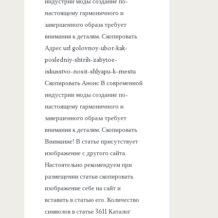
а
индустрии моды создание по-
настоящему гармоничного и
н
завершенного образа требует
внимания к деталям. Скопировать
е
Адрес url golovnoy-ubor-kak-
posledniy-shtrih-zabytoe-
л
iskusstvo-nosit-shlyapu-k-mestu
Скопировать Анонс В современной
ь
индустрии моды создание по-
настоящему гармоничного и
завершенного образа требует
внимания к деталям. Скопировать
Внимание! В статье присутствует
изображение с другого сайта.
Настоятельно рекомендуем при
размещении статьи скопировать
изображение себе на сайт и
вставить в статью его. Количество
символов в статье 3611 Каталог