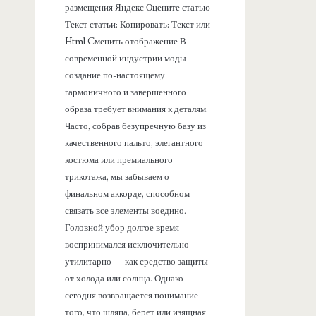
размещения Яндекс Оцените статью
Текст статьи: Копировать: Текст или
Html Cменить отображение В
современной индустрии моды
создание по-настоящему
гармоничного и завершенного
образа требует внимания к деталям.
Часто, собрав безупречную базу из
качественного пальто, элегантного
костюма или премиального
трикотажа, мы забываем о
финальном аккорде, способном
связать все элементы воедино.
Головной убор долгое время
воспринимался исключительно
утилитарно — как средство защиты
от холода или солнца. Однако
сегодня возвращается понимание
того, что шляпа, берет или изящная