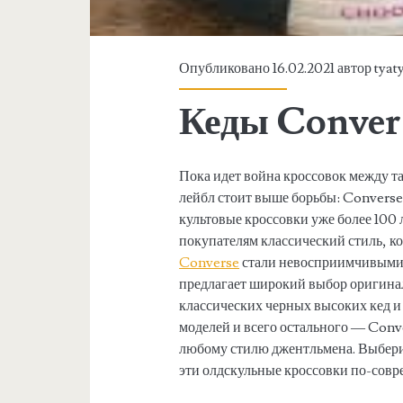
Опубликовано 16.02.2021 автор
tyat
Кеды Conver
Пока идет война кроссовок между та
лейбл стоит выше борьбы: Converse
культовые кроссовки уже более 100 
покупателям классический стиль, к
Converse
стали невосприимчивыми 
предлагает широкий выбор оригинал
классических черных высоких кед и
моделей и всего остального — Conv
любому стилю джентльмена. Выбери
эти олдскульные кроссовки по-совр