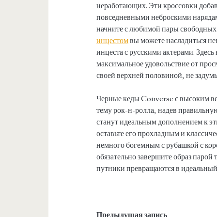
неработающих. Эти кроссовки добав
повседневными неброскими нарядам
начните с любимой пары свободных
инцестом
вы можете насладиться н
инцеста с русскими актерами. Здесь
максимальное удовольствие от прос
своей верхней половиной, не задумы
Черные кеды Converse с высоким в
тему рок-н-ролла, надев правильн
станут идеальным дополнением к эт
оставьте его прохладным и классич
немного богемным с рубашкой с кор
обязательно завершите образ парой
путники превращаются в идеальный 
Предыдущая запись