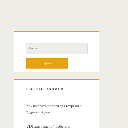
О
с
П
о
н
и
с
о
к
:
в
СВЕЖИЕ ЗАПИСИ
н
Как выбрать пироги для встречи в
Екатеринбурге
а
VDI для офисной работы и