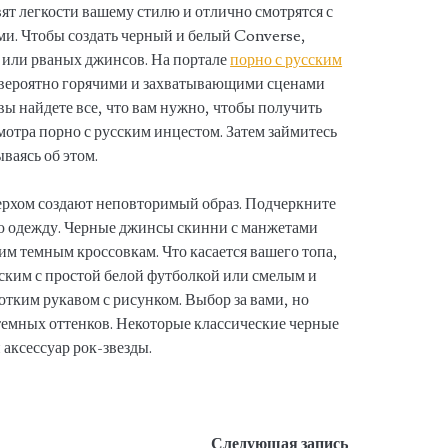
ят легкости вашему стилю и отлично смотрятся с
и. Чтобы создать черный и белый Converse,
 или рваных джинсов. На портале
порно с русским
евероятно горячими и захватывающими сценами
 вы найдете все, что вам нужно, чтобы получить
мотра порно с русским инцестом. Затем займитесь
ваясь об этом.
ерхом создают неповторимый образ. Подчеркните
ую одежду. Черные джинсы скинни с манжетами
им темным кроссовкам. Что касается вашего топа,
еским с простой белой футболкой или смелым и
отким рукавом с рисунком. Выбор за вами, но
 темных оттенков. Некоторые классические черные
аксессуар рок-звезды.
Следующая запись