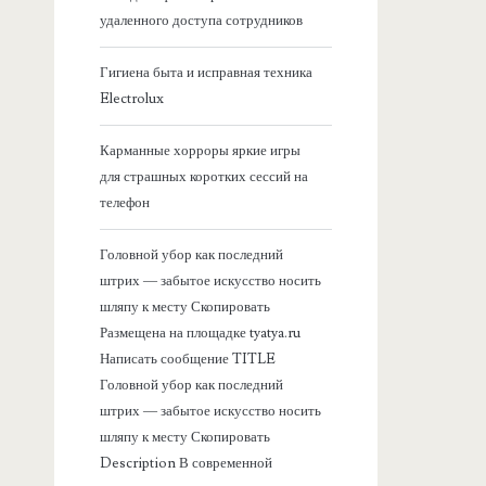
я
удаленного доступа сотрудников
б
Гигиена быта и исправная техника
Electrolux
о
Карманные хорроры яркие игры
к
для страшных коротких сессий на
телефон
о
Головной убор как последний
в
штрих — забытое искусство носить
шляпу к месту Скопировать
а
Размещена на площадке tyatya.ru
Написать сообщение TITLE
я
Головной убор как последний
штрих — забытое искусство носить
п
шляпу к месту Скопировать
Description В современной