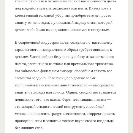
транспортировки в багаже и не теряют насыщенности цвета
под воздействием ультрафиолета или влаги. Инвестируя в
качественный головной убор, вы приобретаете не просто
защиту от непогоды, а уникальный маркер стиля, который
делает любой ваш выход запоминающимся и статусным.
В современной индустрии моды создание по-настоящему
гармоничного и завершенного образа требует внимания к
деталям. Часто, собрав безупречную базу из качественного
пальто, элегантного костюма или премиального трикотажа,
мы забываем о финальном аккорде, способном связать все
элементы воедино. Головной убор долгое время
воспринимался исключительно утилитарно — как средство
защиты от холода или солнца. Однако сегодня возвращается
понимание того, что шляпа, берет или изящная панама —
это мощный стилистический инструмент, способный
мгновенно повысить градус элегантности, скорректировать
пропорции лица и заявить о тонком вкусе своего владельца
без лишних слов.