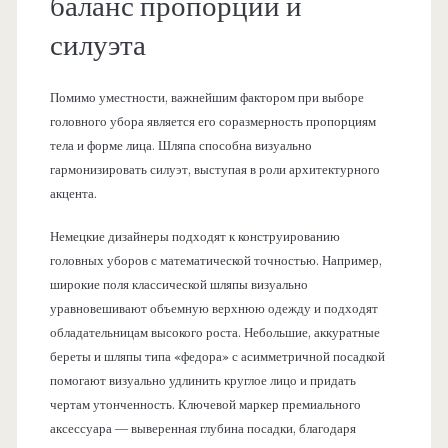
баланс пропорций и
силуэта
Помимо уместности, важнейшим фактором при выборе
головного убора является его соразмерность пропорциям
тела и форме лица. Шляпа способна визуально
гармонизировать силуэт, выступая в роли архитектурного
акцента.
Немецкие дизайнеры подходят к конструированию
головных уборов с математической точностью. Например,
широкие поля классической шляпы визуально
уравновешивают объемную верхнюю одежду и подходят
обладательницам высокого роста. Небольшие, аккуратные
береты и шляпы типа «федора» с асимметричной посадкой
помогают визуально удлинить круглое лицо и придать
чертам утонченность. Ключевой маркер премиального
аксессуара — выверенная глубина посадки, благодаря