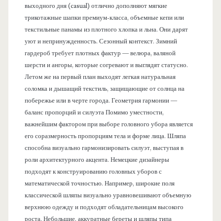
выходного дня (casual) отлично дополняют мягкие
трикотажные шапки премиум-класса, объемные кепи или
текстильные панамы из плотного хлопка и льна. Они дарят
уют и непринужденность. Сезонный контекст. Зимний
гардероб требует плотных фактур — велюра, валяной
шерсти и ангоры, которые согревают и выглядят статусно.
Летом же на первый план выходят легкая натуральная
соломка и дышащий текстиль, защищающие от солнца на
побережье или в черте города. Геометрия гармонии —
баланс пропорций и силуэта Помимо уместности,
важнейшим фактором при выборе головного убора является
его соразмерность пропорциям тела и форме лица. Шляпа
способна визуально гармонизировать силуэт, выступая в
роли архитектурного акцента. Немецкие дизайнеры
подходят к конструированию головных уборов с
математической точностью. Например, широкие поля
классической шляпы визуально уравновешивают объемную
верхнюю одежду и подходят обладательницам высокого
роста. Небольшие, аккуратные береты и шляпы типа