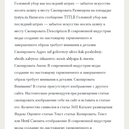
в
Головной убор как последний штрих — забытое искусство
носить шляпу к месту Скопировать Размещена на площадке
а
tyatya.ru Написать сообщение TITLE Головной убор как
последний штрих — забытое искусство носить шляпу к
я
месту Скопировать Description В современной индустрии
моды создание по-настоящему гармоничного и
п
завершенного образа требует внимания к деталям.
Скопировать Адрес url golovnoy-ubor-kak-posledniy-
а
shtrih-zabytoe-iskusstvo-nosit-shlyapu-k-mestu
Скопировать Анонс В современной индустрии моды
н
создание по-настоящему гармоничного и завершенного
образа требует внимания к деталям. Скопировать
е
Внимание! В статье присутствует изображение с другого
сайта. Настоятельно рекомендуем при размещении статьи
л
скопировать изображение себе на сайт и вставить в статью
его. Количество символов в статье 3611 Каталог размещения
ь
Яндекс Оцените статью Текст статьи: Копировать: Текст
или Html Cменить отображение В современной индустрии
моды создание по-настоящему гармоничного и