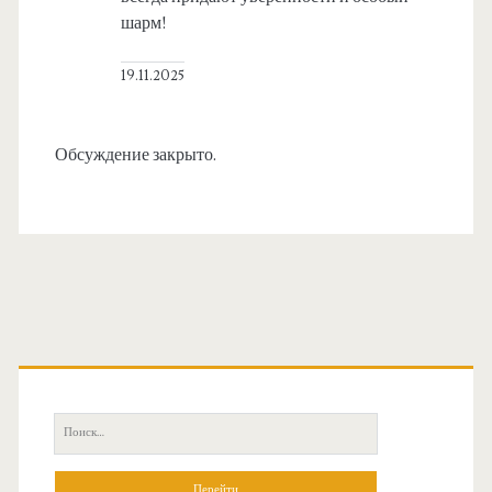
шарм!
19.11.2025
Обсуждение закрыто.
О
с
П
н
о
и