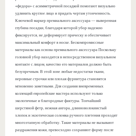
«федора» с асимметричной посадкой помогают визуально
удлинить круглое лицо и придать чертам утонченность.
Ключевой маркер премиального аксессуара — выверенная
глубина посадки, благодаря которой убор надежно
фиксируется, не деформирует прическу и обеспечивает
максимальный комфорт в носке. Бескомпромиссные
материалы как основа премиального аксессуара Поскольку
головной убор находится в непосредственном визуальном
контакте с лицом, качество его материалов должно быть
безупречным. В этой зоне любые недостатки ткани,
неровные строчки или плохая фурнитура становятся
мгновенно заметными. Для создания вневременных
коллекций европейские мастера используют только
экологичные и благородные фактуры. Тончайший
шерстяной фетр, нежная ангора, длинноволокнистый
хлопок и экзотическая соломка ручного плетения проходят
многоэтапную обработку. Такие материалы не вызывают
раздражения кожи, превосходно сохраняют форму после