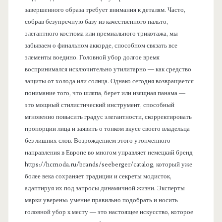
завершенного образа требует внимания к деталям. Часто,
собрав безупречную базу из качественного пальто,
элегантного костюма или премиального трикотажа, мы
забываем о финальном аккорде, способном связать все
элементы воедино. Головной убор долгое время
воспринимался исключительно утилитарно — как средство
защиты от холода или солнца. Однако сегодня возвращается
понимание того, что шляпа, берет или изящная панама —
это мощный стилистический инструмент, способный
мгновенно повысить градус элегантности, скорректировать
пропорции лица и заявить о тонком вкусе своего владельца
без лишних слов. Возрождением этого утонченного
направления в Европе во многом управляет немецкий бренд
https://hcmoda.ru/brands/seeberger/catalog, который уже
более века сохраняет традиции и секреты модисток,
адаптируя их под запросы динамичной жизни. Эксперты
марки уверены: умение правильно подобрать и носить
головной убор к месту — это настоящее искусство, которое