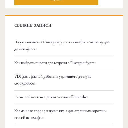
о
с
к
в
:
СВЕЖИЕ ЗАПИСИ
н
Пироги на заказ в Екатеринбурге: как выбрать выпечку для
а
дома и офиса
я
Как выбрать пироги для встречи в Екатеринбурге
б
VDI для офисной работы и удаленного доступа
сотрудников
о
Гигиена быта и исправная техника Electrolux
к
Карманные хорроры яркие игры для страшных коротких
о
сессий на телефон