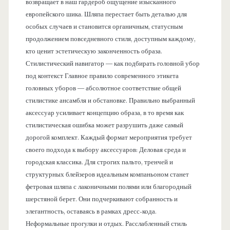
возвращает в наш гардероб ощущение изысканного
европейского шика. Шляпа перестает быть деталью для
особых случаев и становится органичным, статусным
продолжением повседневного стиля, доступным каждому,
кто ценит эстетическую законченность образа.
Стилистический навигатор — как подбирать головной убор
под контекст Главное правило современного этикета
головных уборов — абсолютное соответствие общей
стилистике ансамбля и обстановке. Правильно выбранный
аксессуар усиливает концепцию образа, в то время как
стилистическая ошибка может разрушить даже самый
дорогой комплект. Каждый формат мероприятия требует
своего подхода к выбору аксессуаров: Деловая среда и
городская классика. Для строгих пальто, тренчей и
структурных блейзеров идеальным компаньоном станет
фетровая шляпа с лаконичными полями или благородный
шерстяной берет. Они подчеркивают собранность и
элегантность, оставаясь в рамках дресс-кода.
Неформальные прогулки и отдых. Расслабленный стиль