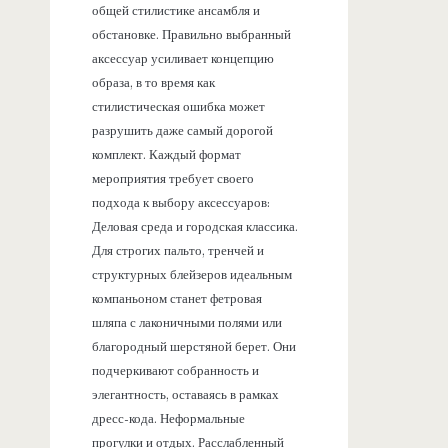
общей стилистике ансамбля и
обстановке. Правильно выбранный
аксессуар усиливает концепцию
образа, в то время как
стилистическая ошибка может
разрушить даже самый дорогой
комплект. Каждый формат
мероприятия требует своего
подхода к выбору аксессуаров:
Деловая среда и городская классика.
Для строгих пальто, тренчей и
структурных блейзеров идеальным
компаньоном станет фетровая
шляпа с лаконичными полями или
благородный шерстяной берет. Они
подчеркивают собранность и
элегантность, оставаясь в рамках
дресс-кода. Неформальные
прогулки и отдых. Расслабленный