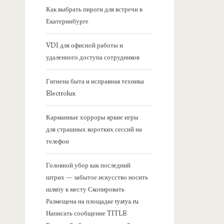
я
Как выбрать пироги для встречи в
Екатеринбурге
б
VDI для офисной работы и
о
удаленного доступа сотрудников
к
Гигиена быта и исправная техника
Electrolux
о
Карманные хорроры яркие игры
в
для страшных коротких сессий на
телефон
а
Головной убор как последний
я
штрих — забытое искусство носить
шляпу к месту Скопировать
п
Размещена на площадке tyatya.ru
Написать сообщение TITLE