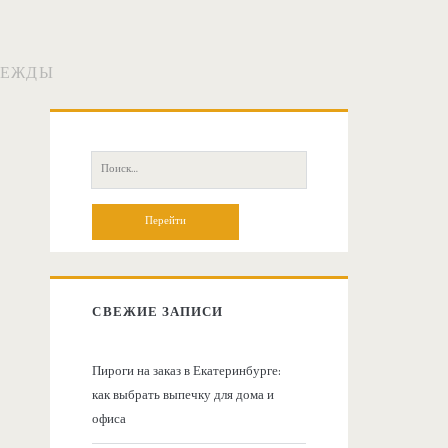
ДЕЖДЫ
О
с
П
о
н
и
с
о
к
:
в
СВЕЖИЕ ЗАПИСИ
н
Пироги на заказ в Екатеринбурге:
как выбрать выпечку для дома и
а
офиса