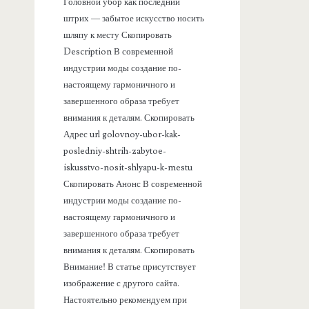
а
Головной убор как последний
штрих — забытое искусство носить
н
шляпу к месту Скопировать
Description В современной
е
индустрии моды создание по-
настоящему гармоничного и
л
завершенного образа требует
внимания к деталям. Скопировать
ь
Адрес url golovnoy-ubor-kak-
posledniy-shtrih-zabytoe-
iskusstvo-nosit-shlyapu-k-mestu
Скопировать Анонс В современной
индустрии моды создание по-
настоящему гармоничного и
завершенного образа требует
внимания к деталям. Скопировать
Внимание! В статье присутствует
изображение с другого сайта.
Настоятельно рекомендуем при