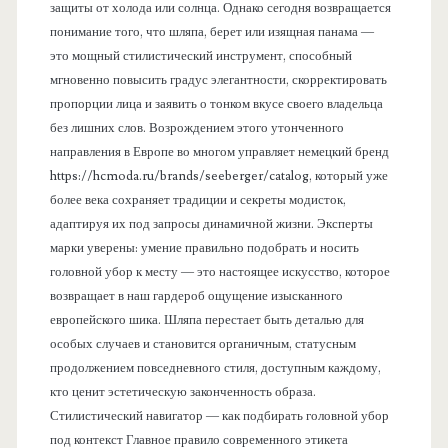
защиты от холода или солнца. Однако сегодня возвращается
понимание того, что шляпа, берет или изящная панама —
это мощный стилистический инструмент, способный
мгновенно повысить градус элегантности, скорректировать
пропорции лица и заявить о тонком вкусе своего владельца
без лишних слов. Возрождением этого утонченного
направления в Европе во многом управляет немецкий бренд
https://hcmoda.ru/brands/seeberger/catalog, который уже
более века сохраняет традиции и секреты модисток,
адаптируя их под запросы динамичной жизни. Эксперты
марки уверены: умение правильно подобрать и носить
головной убор к месту — это настоящее искусство, которое
возвращает в наш гардероб ощущение изысканного
европейского шика. Шляпа перестает быть деталью для
особых случаев и становится органичным, статусным
продолжением повседневного стиля, доступным каждому,
кто ценит эстетическую законченность образа.
Стилистический навигатор — как подбирать головной убор
под контекст Главное правило современного этикета