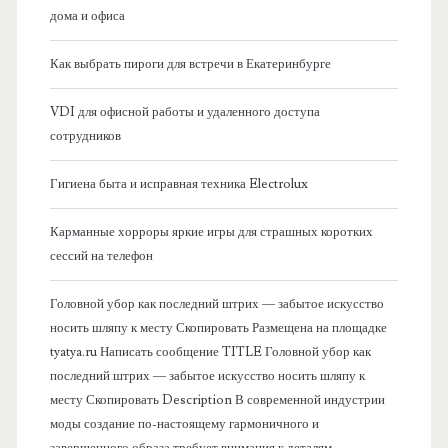
а
дома и офиса
я
Как выбрать пироги для встречи в Екатеринбурге
б
VDI для офисной работы и удаленного доступа
сотрудников
о
Гигиена быта и исправная техника Electrolux
к
Карманные хорроры яркие игры для страшных коротких
о
сессий на телефон
в
Головной убор как последний штрих — забытое искусство
носить шляпу к месту Скопировать Размещена на площадке
а
tyatya.ru Написать сообщение TITLE Головной убор как
последний штрих — забытое искусство носить шляпу к
я
месту Скопировать Description В современной индустрии
моды создание по-настоящему гармоничного и