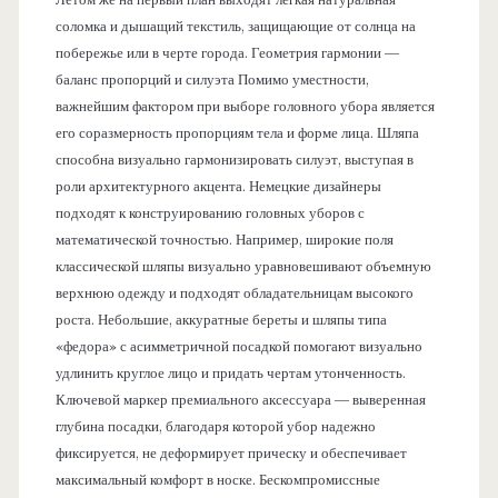
Летом же на первый план выходят легкая натуральная
соломка и дышащий текстиль, защищающие от солнца на
побережье или в черте города. Геометрия гармонии —
баланс пропорций и силуэта Помимо уместности,
важнейшим фактором при выборе головного убора является
его соразмерность пропорциям тела и форме лица. Шляпа
способна визуально гармонизировать силуэт, выступая в
роли архитектурного акцента. Немецкие дизайнеры
подходят к конструированию головных уборов с
математической точностью. Например, широкие поля
классической шляпы визуально уравновешивают объемную
верхнюю одежду и подходят обладательницам высокого
роста. Небольшие, аккуратные береты и шляпы типа
«федора» с асимметричной посадкой помогают визуально
удлинить круглое лицо и придать чертам утонченность.
Ключевой маркер премиального аксессуара — выверенная
глубина посадки, благодаря которой убор надежно
фиксируется, не деформирует прическу и обеспечивает
максимальный комфорт в носке. Бескомпромиссные