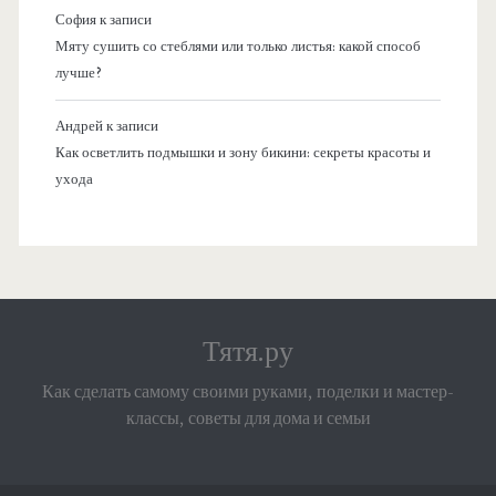
София
к записи
Мяту сушить со стеблями или только листья: какой способ
лучше?
Андрей
к записи
Как осветлить подмышки и зону бикини: секреты красоты и
ухода
Тятя.ру
Как сделать самому своими руками, поделки и мастер-
классы, советы для дома и семьи