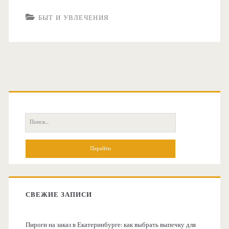
БЫТ И УВЛЕЧЕНИЯ
О
с
П
н
о
и
о
с
к
в
:
СВЕЖИЕ ЗАПИСИ
н
Пироги на заказ в Екатеринбурге: как выбрать выпечку для