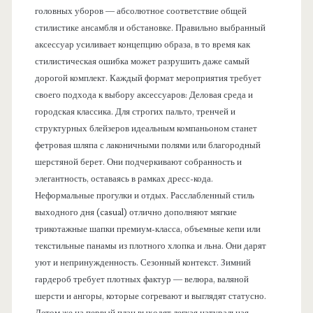
головных уборов — абсолютное соответствие общей
стилистике ансамбля и обстановке. Правильно выбранный
аксессуар усиливает концепцию образа, в то время как
стилистическая ошибка может разрушить даже самый
дорогой комплект. Каждый формат мероприятия требует
своего подхода к выбору аксессуаров: Деловая среда и
городская классика. Для строгих пальто, тренчей и
структурных блейзеров идеальным компаньоном станет
фетровая шляпа с лаконичными полями или благородный
шерстяной берет. Они подчеркивают собранность и
элегантность, оставаясь в рамках дресс-кода.
Неформальные прогулки и отдых. Расслабленный стиль
выходного дня (casual) отлично дополняют мягкие
трикотажные шапки премиум-класса, объемные кепи или
текстильные панамы из плотного хлопка и льна. Они дарят
уют и непринужденность. Сезонный контекст. Зимний
гардероб требует плотных фактур — велюра, валяной
шерсти и ангоры, которые согревают и выглядят статусно.