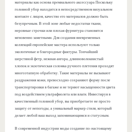
материалы как основа премиального аксессуара Поскольку
головной убор находится в непосредственном визуальном
контакте с лицом, качество его материалов должно быть
безупречным. В этой зоне любые недостатки ткани,
неровные строчки или плохая фурнитура становятся
мгновенно заметными. Для создания вневременных
коллекций европейские мастера используют только
экологичные и благородные фактуры. Тончайший
шерстяной фетр, нежная ангора, длинноволокнистый
хлопок и экзотическая соломка ручного плетения проходят
многоэтапную обработку. Такие материалы не вызывают
раздражения кожи, превосходно сохраняют форму после
транспортировки в багаже и не теряют насыщенности цвета
под воздействием ультрафиолета или влаги. Инвестируя в
качественный головной убор, вы приобретаете не просто
защиту от непогоды, а уникальный маркер стиля, который
делает любой ваш выход запоминающимся и статусным.
В современной индустрии моды создание по-настоящему