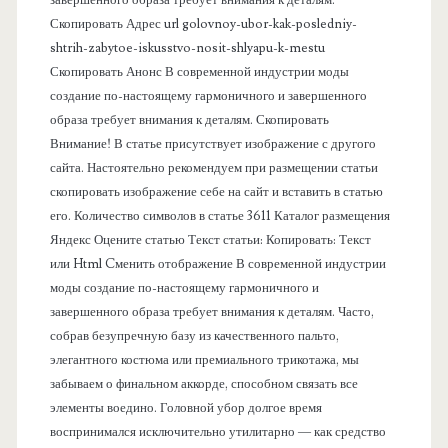
п
завершенного образа требует внимания к деталям.
Скопировать Адрес url golovnoy-ubor-kak-posledniy-
а
shtrih-zabytoe-iskusstvo-nosit-shlyapu-k-mestu
Скопировать Анонс В современной индустрии моды
н
создание по-настоящему гармоничного и завершенного
образа требует внимания к деталям. Скопировать
е
Внимание! В статье присутствует изображение с другого
сайта. Настоятельно рекомендуем при размещении статьи
л
скопировать изображение себе на сайт и вставить в статью
его. Количество символов в статье 3611 Каталог размещения
ь
Яндекс Оцените статью Текст статьи: Копировать: Текст
или Html Cменить отображение В современной индустрии
моды создание по-настоящему гармоничного и
завершенного образа требует внимания к деталям. Часто,
собрав безупречную базу из качественного пальто,
элегантного костюма или премиального трикотажа, мы
забываем о финальном аккорде, способном связать все
элементы воедино. Головной убор долгое время
воспринимался исключительно утилитарно — как средство