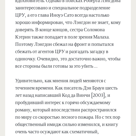
вдохновитель. Однако в поисках Роберта Лэнгдона
заинтересовано и специальное подразделение
ЦРУ, а его глава Иноуэ Сато всегда настолько
хорошо информирован, что Лэнгдон не знает, кому
доверять. В конце концов, сестра Соломона
Кэтрин также попадает в поле зрения Малаха.
Поэтому Лэнгдон сбежал на фронт и попытался
сбежать от агентов ЦРУ и разгадать загадку в
одиночку. Очевидно, это достаточно важно, чтобы
все стороны были готовы за это убить …
Удивительно, как мнения людей меняются с
течением времени. Как писатель Дэн Браун шесть
лет назад написавший Код да Винчи [2003], и
пробудивший интерес к горячо обсуждаемому
роману, который впоследствии распространился
по миру со скоростью лесного пожара. Но с тех пор
общественный имидж сильно изменился, и книгу
очень часто осуждают как схематичный,