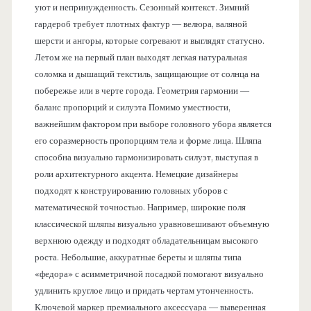
уют и непринужденность. Сезонный контекст. Зимний
гардероб требует плотных фактур — велюра, валяной
шерсти и ангоры, которые согревают и выглядят статусно.
Летом же на первый план выходят легкая натуральная
соломка и дышащий текстиль, защищающие от солнца на
побережье или в черте города. Геометрия гармонии —
баланс пропорций и силуэта Помимо уместности,
важнейшим фактором при выборе головного убора является
его соразмерность пропорциям тела и форме лица. Шляпа
способна визуально гармонизировать силуэт, выступая в
роли архитектурного акцента. Немецкие дизайнеры
подходят к конструированию головных уборов с
математической точностью. Например, широкие поля
классической шляпы визуально уравновешивают объемную
верхнюю одежду и подходят обладательницам высокого
роста. Небольшие, аккуратные береты и шляпы типа
«федора» с асимметричной посадкой помогают визуально
удлинить круглое лицо и придать чертам утонченность.
Ключевой маркер премиального аксессуара — выверенная