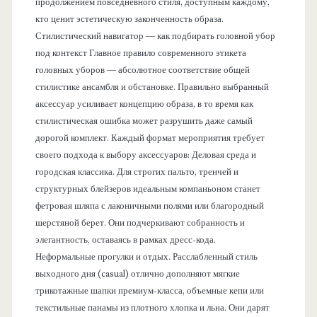
продолжением повседневного стиля, доступным каждому,
кто ценит эстетическую законченность образа.
Стилистический навигатор — как подбирать головной убор
под контекст Главное правило современного этикета
головных уборов — абсолютное соответствие общей
стилистике ансамбля и обстановке. Правильно выбранный
аксессуар усиливает концепцию образа, в то время как
стилистическая ошибка может разрушить даже самый
дорогой комплект. Каждый формат мероприятия требует
своего подхода к выбору аксессуаров: Деловая среда и
городская классика. Для строгих пальто, тренчей и
структурных блейзеров идеальным компаньоном станет
фетровая шляпа с лаконичными полями или благородный
шерстяной берет. Они подчеркивают собранность и
элегантность, оставаясь в рамках дресс-кода.
Неформальные прогулки и отдых. Расслабленный стиль
выходного дня (casual) отлично дополняют мягкие
трикотажные шапки премиум-класса, объемные кепи или
текстильные панамы из плотного хлопка и льна. Они дарят