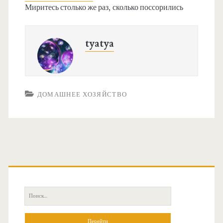
Миритесь столько же раз, сколько поссорились
tyatya
ДОМАШНЕЕ ХОЗЯЙСТВО
О
с
П
н
о
и