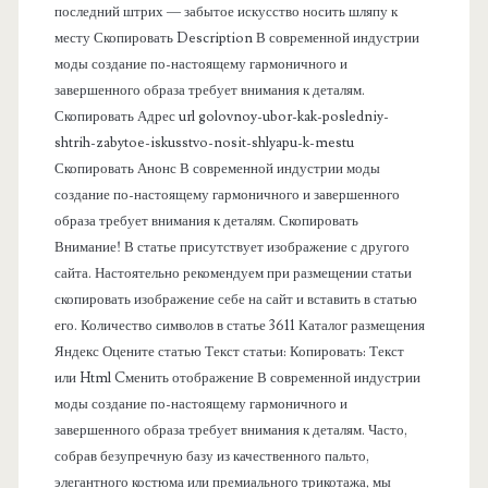
в
последний штрих — забытое искусство носить шляпу к
месту Скопировать Description В современной индустрии
а
моды создание по-настоящему гармоничного и
завершенного образа требует внимания к деталям.
я
Скопировать Адрес url golovnoy-ubor-kak-posledniy-
shtrih-zabytoe-iskusstvo-nosit-shlyapu-k-mestu
п
Скопировать Анонс В современной индустрии моды
создание по-настоящему гармоничного и завершенного
а
образа требует внимания к деталям. Скопировать
Внимание! В статье присутствует изображение с другого
н
сайта. Настоятельно рекомендуем при размещении статьи
скопировать изображение себе на сайт и вставить в статью
е
его. Количество символов в статье 3611 Каталог размещения
Яндекс Оцените статью Текст статьи: Копировать: Текст
л
или Html Cменить отображение В современной индустрии
моды создание по-настоящему гармоничного и
ь
завершенного образа требует внимания к деталям. Часто,
собрав безупречную базу из качественного пальто,
элегантного костюма или премиального трикотажа, мы