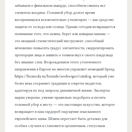
забываем о финальном аккорде, способном связать все
элементы воедино. Головной убор долгое время
воспринимался исключительно утилитарно — как средство
защиты от холода или солнца. Однако сегодня возвращается
понимание того, что шляпа, берет или изящная панама —
это мощный стилистический инструмент, способный
мгновенно повысить градус элегантности, скорректировать
пропорции лица и заявить о тонком вкусе своего владельца
без лишних слов. Возрождением этого утонченного
направления в Европе во многом управляет немецкий бренд
https://hcmoda.ru/brands/seeberger/catalog, который уже
более века сохраняет традиции и секреты модисток,
адаптируя их под запросы динамичной жизни. Эксперты
марки уверены: умение правильно подобрать и носить
головной убор к месту — это настоящее искусство, которое
возвращает в наш гардероб ощущение изысканного
европейского шика. Шляпа перестает быть деталью для
особых случаев и становится органичным, статусным