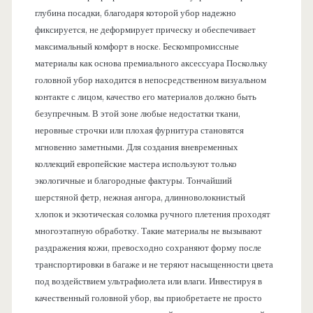
глубина посадки, благодаря которой убор надежно
фиксируется, не деформирует прическу и обеспечивает
максимальный комфорт в носке. Бескомпромиссные
материалы как основа премиального аксессуара Поскольку
головной убор находится в непосредственном визуальном
контакте с лицом, качество его материалов должно быть
безупречным. В этой зоне любые недостатки ткани,
неровные строчки или плохая фурнитура становятся
мгновенно заметными. Для создания вневременных
коллекций европейские мастера используют только
экологичные и благородные фактуры. Тончайший
шерстяной фетр, нежная ангора, длинноволокнистый
хлопок и экзотическая соломка ручного плетения проходят
многоэтапную обработку. Такие материалы не вызывают
раздражения кожи, превосходно сохраняют форму после
транспортировки в багаже и не теряют насыщенности цвета
под воздействием ультрафиолета или влаги. Инвестируя в
качественный головной убор, вы приобретаете не просто