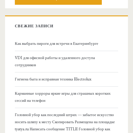
о
с
к
в
:
СВЕЖИЕ ЗАПИСИ
н
Как выбрать пироги для встречи в Екатеринбурге
а
VDI для офисной работы и удаленного доступа
я
сотрудников
б
Гигиена быта и исправная техника Electrolux
о
Карманные хорроры яркие игры для страшных коротких
сессий на телефон
к
Головной убор как последний штрих — забытое искусство
о
носить шляпу к месту Скопировать Размещена на площадке
tyatya.ru Написать сообщение TITLE Головной убор как