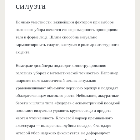
силуэта
Помимо уместности, важнейшим фактором при выборе
головного убора является его соразмерность пропорциям
тела и форме лица. Шляпа способна визуально
гармонизировать силуэт, выступая в роли архитектурного
акцента.
Немецкие дизайнеры подходят к конструированию
головных уборов с математической точностью. Например,
широкие поля классической шляпы визуально
уравновешивают объемную верхнюю одежду и подходят
обладательницам высокого роста. Небольшие, аккуратные
береты и шляпы типа «федора» с асимметричной посадкой
помогают визуально удлинить круглое лицо и придать
чертам утонченность. Ключевой маркер премиального
аксессуара — выверенная глубина посадки, благодаря
которой убор надежно фиксируется, не деформирует