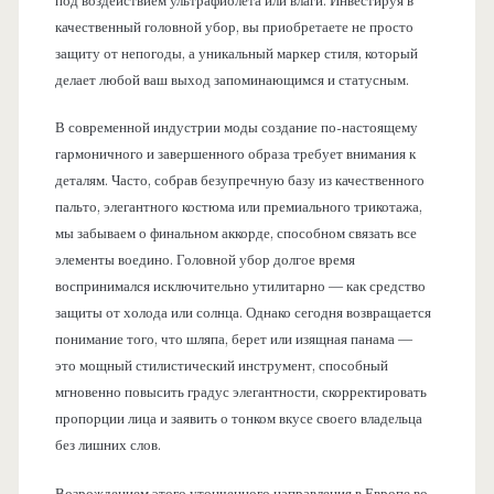
под воздействием ультрафиолета или влаги. Инвестируя в
качественный головной убор, вы приобретаете не просто
защиту от непогоды, а уникальный маркер стиля, который
делает любой ваш выход запоминающимся и статусным.
В современной индустрии моды создание по-настоящему
гармоничного и завершенного образа требует внимания к
деталям. Часто, собрав безупречную базу из качественного
пальто, элегантного костюма или премиального трикотажа,
мы забываем о финальном аккорде, способном связать все
элементы воедино. Головной убор долгое время
воспринимался исключительно утилитарно — как средство
защиты от холода или солнца. Однако сегодня возвращается
понимание того, что шляпа, берет или изящная панама —
это мощный стилистический инструмент, способный
мгновенно повысить градус элегантности, скорректировать
пропорции лица и заявить о тонком вкусе своего владельца
без лишних слов.
Возрождением этого утонченного направления в Европе во