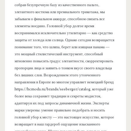
собрав безупречную базу из качественного пальто,
элегантного костюма или премиального трикотажа, мы
забываем о финальном аккорде, способном связать все
элементы воедино. Головной убор долгое время
воспринимался исключительно утилитарно — как средство
защиты от холода или солнца. Однако сегодня возвращается
понимание того, что шляпа, берет или изящная панама —
это мощный стилистический инструмент, способный
мгновенно повысить градус элегантности, скорректировать
пропорции лица и заявить о тонком вкусе своего владельца
без лишних слов. Возрождением этого утонченного
направления в Европе во многом управляет немецкий бренд
https://hcmoda.ru/brands/seeberger/catalog, который уже
более века сохраняет традиции и секреты модисток,
адаптируя их под запросы динамичной жизни. Эксперты
марки уверены: умение правильно подобрать и носить
головной убор к месту — это настоящее искусство, которое
возвращает в наш гардероб ощущение изысканного