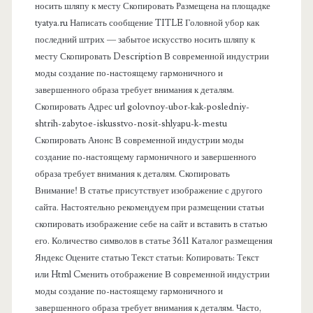
носить шляпу к месту Скопировать Размещена на площадке
а
tyatya.ru Написать сообщение TITLE Головной убор как
последний штрих — забытое искусство носить шляпу к
я
месту Скопировать Description В современной индустрии
моды создание по-настоящему гармоничного и
п
завершенного образа требует внимания к деталям.
Скопировать Адрес url golovnoy-ubor-kak-posledniy-
а
shtrih-zabytoe-iskusstvo-nosit-shlyapu-k-mestu
Скопировать Анонс В современной индустрии моды
н
создание по-настоящему гармоничного и завершенного
образа требует внимания к деталям. Скопировать
е
Внимание! В статье присутствует изображение с другого
сайта. Настоятельно рекомендуем при размещении статьи
л
скопировать изображение себе на сайт и вставить в статью
его. Количество символов в статье 3611 Каталог размещения
ь
Яндекс Оцените статью Текст статьи: Копировать: Текст
или Html Cменить отображение В современной индустрии
моды создание по-настоящему гармоничного и
завершенного образа требует внимания к деталям. Часто,