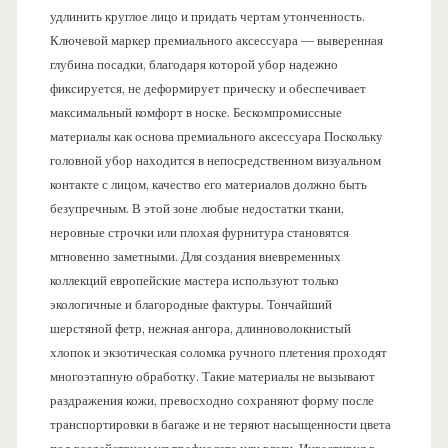
удлинить круглое лицо и придать чертам утонченность.
Ключевой маркер премиального аксессуара — выверенная
глубина посадки, благодаря которой убор надежно
фиксируется, не деформирует прическу и обеспечивает
максимальный комфорт в носке. Бескомпромиссные
материалы как основа премиального аксессуара Поскольку
головной убор находится в непосредственном визуальном
контакте с лицом, качество его материалов должно быть
безупречным. В этой зоне любые недостатки ткани,
неровные строчки или плохая фурнитура становятся
мгновенно заметными. Для создания вневременных
коллекций европейские мастера используют только
экологичные и благородные фактуры. Тончайший
шерстяной фетр, нежная ангора, длинноволокнистый
хлопок и экзотическая соломка ручного плетения проходят
многоэтапную обработку. Такие материалы не вызывают
раздражения кожи, превосходно сохраняют форму после
транспортировки в багаже и не теряют насыщенности цвета