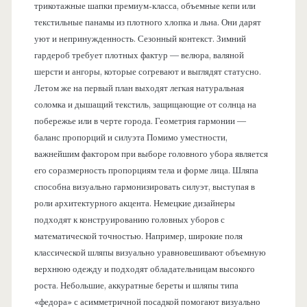
трикотажные шапки премиум-класса, объемные кепи или
текстильные панамы из плотного хлопка и льна. Они дарят
уют и непринужденность. Сезонный контекст. Зимний
гардероб требует плотных фактур — велюра, валяной
шерсти и ангоры, которые согревают и выглядят статусно.
Летом же на первый план выходят легкая натуральная
соломка и дышащий текстиль, защищающие от солнца на
побережье или в черте города. Геометрия гармонии —
баланс пропорций и силуэта Помимо уместности,
важнейшим фактором при выборе головного убора является
его соразмерность пропорциям тела и форме лица. Шляпа
способна визуально гармонизировать силуэт, выступая в
роли архитектурного акцента. Немецкие дизайнеры
подходят к конструированию головных уборов с
математической точностью. Например, широкие поля
классической шляпы визуально уравновешивают объемную
верхнюю одежду и подходят обладательницам высокого
роста. Небольшие, аккуратные береты и шляпы типа
«федора» с асимметричной посадкой помогают визуально