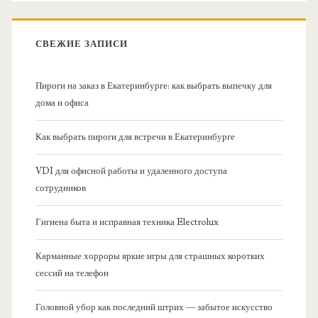
о
к
в
:
СВЕЖИЕ ЗАПИСИ
н
Пироги на заказ в Екатеринбурге: как выбрать выпечку для
а
дома и офиса
я
Как выбрать пироги для встречи в Екатеринбурге
б
VDI для офисной работы и удаленного доступа
сотрудников
о
Гигиена быта и исправная техника Electrolux
к
Карманные хорроры яркие игры для страшных коротких
о
сессий на телефон
в
Головной убор как последний штрих — забытое искусство