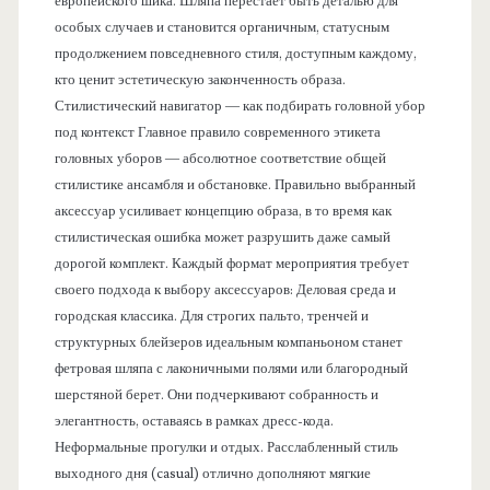
европейского шика. Шляпа перестает быть деталью для
особых случаев и становится органичным, статусным
продолжением повседневного стиля, доступным каждому,
кто ценит эстетическую законченность образа.
Стилистический навигатор — как подбирать головной убор
под контекст Главное правило современного этикета
головных уборов — абсолютное соответствие общей
стилистике ансамбля и обстановке. Правильно выбранный
аксессуар усиливает концепцию образа, в то время как
стилистическая ошибка может разрушить даже самый
дорогой комплект. Каждый формат мероприятия требует
своего подхода к выбору аксессуаров: Деловая среда и
городская классика. Для строгих пальто, тренчей и
структурных блейзеров идеальным компаньоном станет
фетровая шляпа с лаконичными полями или благородный
шерстяной берет. Они подчеркивают собранность и
элегантность, оставаясь в рамках дресс-кода.
Неформальные прогулки и отдых. Расслабленный стиль
выходного дня (casual) отлично дополняют мягкие