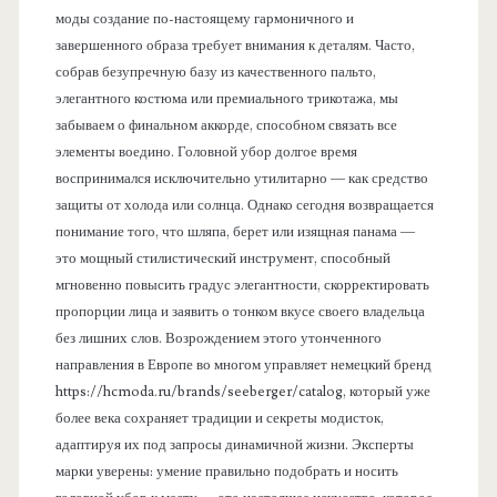
моды создание по-настоящему гармоничного и
ь
завершенного образа требует внимания к деталям. Часто,
собрав безупречную базу из качественного пальто,
элегантного костюма или премиального трикотажа, мы
забываем о финальном аккорде, способном связать все
элементы воедино. Головной убор долгое время
воспринимался исключительно утилитарно — как средство
защиты от холода или солнца. Однако сегодня возвращается
понимание того, что шляпа, берет или изящная панама —
это мощный стилистический инструмент, способный
мгновенно повысить градус элегантности, скорректировать
пропорции лица и заявить о тонком вкусе своего владельца
без лишних слов. Возрождением этого утонченного
направления в Европе во многом управляет немецкий бренд
https://hcmoda.ru/brands/seeberger/catalog, который уже
более века сохраняет традиции и секреты модисток,
адаптируя их под запросы динамичной жизни. Эксперты
марки уверены: умение правильно подобрать и носить