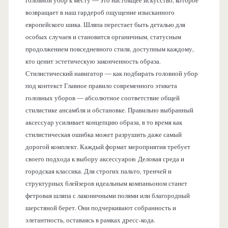
головной убор к месту — это настоящее искусство, которое
возвращает в наш гардероб ощущение изысканного
европейского шика. Шляпа перестает быть деталью для
особых случаев и становится органичным, статусным
продолжением повседневного стиля, доступным каждому,
кто ценит эстетическую законченность образа.
Стилистический навигатор — как подбирать головной убор
под контекст Главное правило современного этикета
головных уборов — абсолютное соответствие общей
стилистике ансамбля и обстановке. Правильно выбранный
аксессуар усиливает концепцию образа, в то время как
стилистическая ошибка может разрушить даже самый
дорогой комплект. Каждый формат мероприятия требует
своего подхода к выбору аксессуаров: Деловая среда и
городская классика. Для строгих пальто, тренчей и
структурных блейзеров идеальным компаньоном станет
фетровая шляпа с лаконичными полями или благородный
шерстяной берет. Они подчеркивают собранность и
элегантность, оставаясь в рамках дресс-кода.