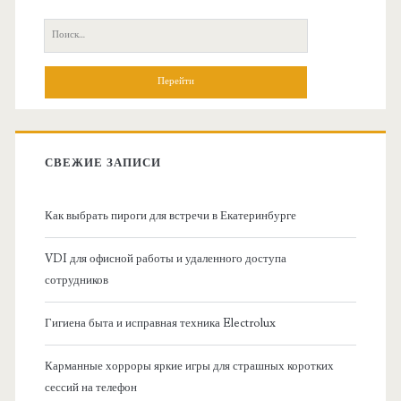
с
П
н
о
и
о
с
к
в
:
СВЕЖИЕ ЗАПИСИ
н
Как выбрать пироги для встречи в Екатеринбурге
а
VDI для офисной работы и удаленного доступа
я
сотрудников
б
Гигиена быта и исправная техника Electrolux
о
Карманные хорроры яркие игры для страшных коротких
сессий на телефон