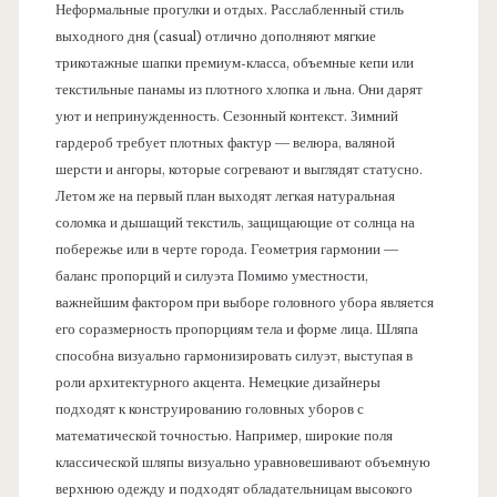
Неформальные прогулки и отдых. Расслабленный стиль
выходного дня (casual) отлично дополняют мягкие
трикотажные шапки премиум-класса, объемные кепи или
текстильные панамы из плотного хлопка и льна. Они дарят
уют и непринужденность. Сезонный контекст. Зимний
гардероб требует плотных фактур — велюра, валяной
шерсти и ангоры, которые согревают и выглядят статусно.
Летом же на первый план выходят легкая натуральная
соломка и дышащий текстиль, защищающие от солнца на
побережье или в черте города. Геометрия гармонии —
баланс пропорций и силуэта Помимо уместности,
важнейшим фактором при выборе головного убора является
его соразмерность пропорциям тела и форме лица. Шляпа
способна визуально гармонизировать силуэт, выступая в
роли архитектурного акцента. Немецкие дизайнеры
подходят к конструированию головных уборов с
математической точностью. Например, широкие поля
классической шляпы визуально уравновешивают объемную
верхнюю одежду и подходят обладательницам высокого