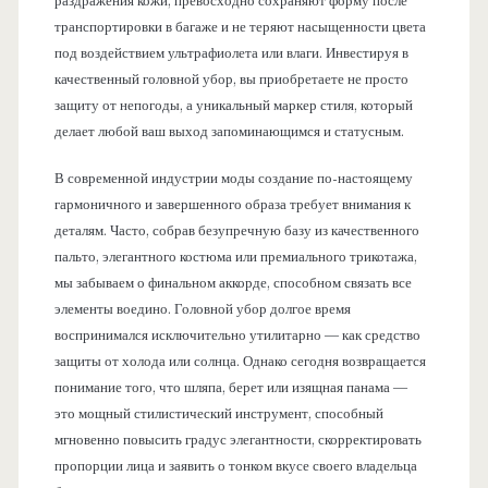
раздражения кожи, превосходно сохраняют форму после
транспортировки в багаже и не теряют насыщенности цвета
под воздействием ультрафиолета или влаги. Инвестируя в
качественный головной убор, вы приобретаете не просто
защиту от непогоды, а уникальный маркер стиля, который
делает любой ваш выход запоминающимся и статусным.
В современной индустрии моды создание по-настоящему
гармоничного и завершенного образа требует внимания к
деталям. Часто, собрав безупречную базу из качественного
пальто, элегантного костюма или премиального трикотажа,
мы забываем о финальном аккорде, способном связать все
элементы воедино. Головной убор долгое время
воспринимался исключительно утилитарно — как средство
защиты от холода или солнца. Однако сегодня возвращается
понимание того, что шляпа, берет или изящная панама —
это мощный стилистический инструмент, способный
мгновенно повысить градус элегантности, скорректировать
пропорции лица и заявить о тонком вкусе своего владельца