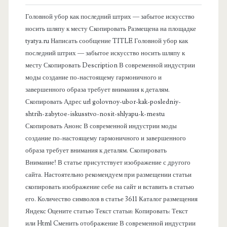
к
Головной убор как последний штрих — забытое искусство
о
носить шляпу к месту Скопировать Размещена на площадке
tyatya.ru Написать сообщение TITLE Головной убор как
в
последний штрих — забытое искусство носить шляпу к
месту Скопировать Description В современной индустрии
а
моды создание по-настоящему гармоничного и
завершенного образа требует внимания к деталям.
я
Скопировать Адрес url golovnoy-ubor-kak-posledniy-
shtrih-zabytoe-iskusstvo-nosit-shlyapu-k-mestu
п
Скопировать Анонс В современной индустрии моды
создание по-настоящему гармоничного и завершенного
а
образа требует внимания к деталям. Скопировать
Внимание! В статье присутствует изображение с другого
н
сайта. Настоятельно рекомендуем при размещении статьи
скопировать изображение себе на сайт и вставить в статью
е
его. Количество символов в статье 3611 Каталог размещения
Яндекс Оцените статью Текст статьи: Копировать: Текст
л
или Html Cменить отображение В современной индустрии