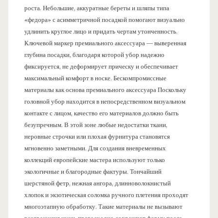
роста. Небольшие, аккуратные береты и шляпы типа
«федора» с асимметричной посадкой помогают визуально
удлинить круглое лицо и придать чертам утонченность.
Ключевой маркер премиального аксессуара — выверенная
глубина посадки, благодаря которой убор надежно
фиксируется, не деформирует прическу и обеспечивает
максимальный комфорт в носке. Бескомпромиссные
материалы как основа премиального аксессуара Поскольку
головной убор находится в непосредственном визуальном
контакте с лицом, качество его материалов должно быть
безупречным. В этой зоне любые недостатки ткани,
неровные строчки или плохая фурнитура становятся
мгновенно заметными. Для создания вневременных
коллекций европейские мастера используют только
экологичные и благородные фактуры. Тончайший
шерстяной фетр, нежная ангора, длинноволокнистый
хлопок и экзотическая соломка ручного плетения проходят
многоэтапную обработку. Такие материалы не вызывают