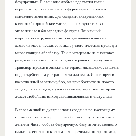
безупречным. В этой зоне любые недостатки ткани,
неровные строчки или плохая фурнитура становятся
мгновенно заметными. Для создания вневременных
коллекций европейские мастера используют только
экологичные и благородные фактуры. Тончайший
шерстяной фетр, нежная ангора, длинноволокнистый
хлопок и экзотическая соломка ручного плетения проходят
многоэтапную обработку. Такие материалы не вызывают
раздражения кожи, превосходно сохраняют форму после
транспортировки в багаже и не теряют насыщенности цвета
под воздействием ультрафиолета или влаги. Инвестируя в
качественный головной убор, вы приобретаете не просто
защиту от непогоды, а уникальный маркер стиля, который
делает любой ваш выход запоминающимся и статусным.
В современной индустрии моды создание по-настоящему
гармоничного и завершенного образа требует внимания к
деталям. Часто, собрав безупречную базу из качественного
пальто, элегантного костюма или премиального трикотажа,