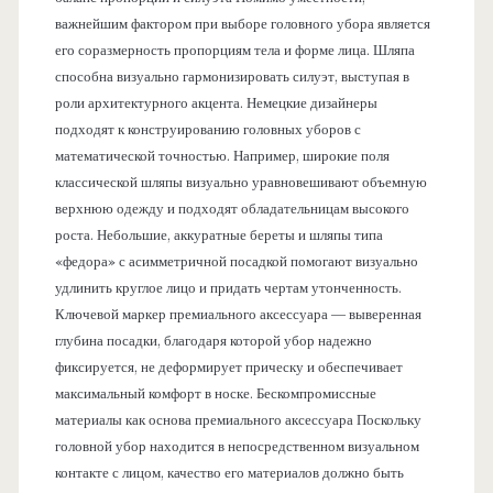
важнейшим фактором при выборе головного убора является
его соразмерность пропорциям тела и форме лица. Шляпа
способна визуально гармонизировать силуэт, выступая в
роли архитектурного акцента. Немецкие дизайнеры
подходят к конструированию головных уборов с
математической точностью. Например, широкие поля
классической шляпы визуально уравновешивают объемную
верхнюю одежду и подходят обладательницам высокого
роста. Небольшие, аккуратные береты и шляпы типа
«федора» с асимметричной посадкой помогают визуально
удлинить круглое лицо и придать чертам утонченность.
Ключевой маркер премиального аксессуара — выверенная
глубина посадки, благодаря которой убор надежно
фиксируется, не деформирует прическу и обеспечивает
максимальный комфорт в носке. Бескомпромиссные
материалы как основа премиального аксессуара Поскольку
головной убор находится в непосредственном визуальном
контакте с лицом, качество его материалов должно быть