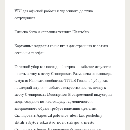
б
VDI для офисной работы и удаленного доступа
сотрудников
о
Гигиена быта и исправная техника Electrolux
к
Карманные хорроры яркие игры для страшных коротких
о
сессий на телефон
в
Головной убор как последний штрих — забытое искусство
носить шляпу к месту Скопировать Размещена на площадке
а
tyatya.ru Написать сообщение TITLE Головной убор как
последний штрих — забытое искусство носить шляпу к
я
месту Скопировать Description В современной индустрии
моды создание по-настоящему гармоничного и
п
завершенного образа требует внимания к деталям.
Скопировать Адрес url golovnoy-ubor-kak-posledniy-
а
shtrih-zabytoe-iskusstvo-nosit-shlyapu-k-mestu
Скопировать Анонс В современной индустрии моды