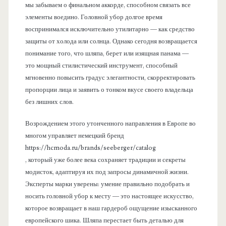
мы забываем о финальном аккорде, способном связать все
элементы воедино. Головной убор долгое время
воспринимался исключительно утилитарно — как средство
защиты от холода или солнца. Однако сегодня возвращается
понимание того, что шляпа, берет или изящная панама —
это мощный стилистический инструмент, способный
мгновенно повысить градус элегантности, скорректировать
пропорции лица и заявить о тонком вкусе своего владельца
без лишних слов.
Возрождением этого утонченного направления в Европе во
многом управляет немецкий бренд
https://hcmoda.ru/brands/seeberger/catalog
, который уже более века сохраняет традиции и секреты
модисток, адаптируя их под запросы динамичной жизни.
Эксперты марки уверены: умение правильно подобрать и
носить головной убор к месту — это настоящее искусство,
которое возвращает в наш гардероб ощущение изысканного
европейского шика. Шляпа перестает быть деталью для