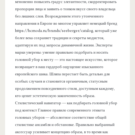
мгновенно повысить градус элегантности, скорректировать
пропорции лица и заявить о тонком вкусе своего владельца
без лишних слов. Возрождением этого утонченного
направления в Европе во многом управляет немецкий бренд
https://hcmoda.ru/brands/seeberger/catalog, который уже
более века сохраняет традиции и секреты модисток,
адаптируя их под запросы динамичной жизни. Эксперты
марки уверены: умение правильно подобрать и носить
головной убор к месту — это настоящее искусство, которое
возвращает в наш гардероб ощущение изысканного
европейского шика. Шляпа перестает быть деталью для
особых случаев и становится органичным, статусным
продолжением повседневного стиля, доступным каждому,
кто ценит эстетическую законченность образа.
Стилистический навигатор — как подбирать головной убор
под контекст Главное правило современного этикета
головных уборов — абсолютное соответствие общей
стилистике ансамбля и обстановке. Правильно выбранный
аксессуар усиливает концепцию образа, в то время как