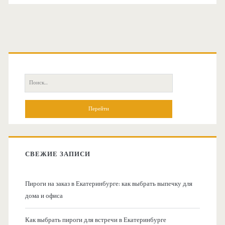
О
с
П
н
о
и
о
с
к
в
:
СВЕЖИЕ ЗАПИСИ
н
Пироги на заказ в Екатеринбурге: как выбрать выпечку для
а
дома и офиса
я
Как выбрать пироги для встречи в Екатеринбурге