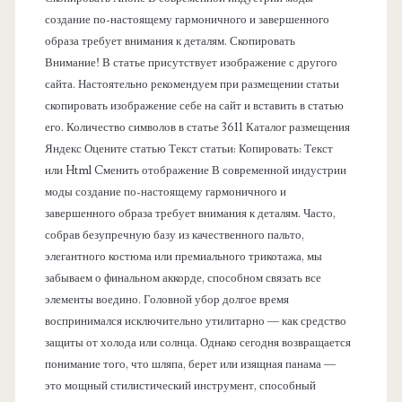
н
создание по-настоящему гармоничного и завершенного
образа требует внимания к деталям. Скопировать
е
Внимание! В статье присутствует изображение с другого
сайта. Настоятельно рекомендуем при размещении статьи
л
скопировать изображение себе на сайт и вставить в статью
его. Количество символов в статье 3611 Каталог размещения
ь
Яндекс Оцените статью Текст статьи: Копировать: Текст
или Html Cменить отображение В современной индустрии
моды создание по-настоящему гармоничного и
завершенного образа требует внимания к деталям. Часто,
собрав безупречную базу из качественного пальто,
элегантного костюма или премиального трикотажа, мы
забываем о финальном аккорде, способном связать все
элементы воедино. Головной убор долгое время
воспринимался исключительно утилитарно — как средство
защиты от холода или солнца. Однако сегодня возвращается
понимание того, что шляпа, берет или изящная панама —
это мощный стилистический инструмент, способный