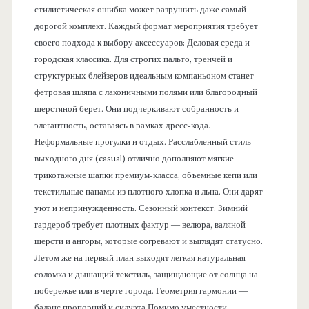
стилистическая ошибка может разрушить даже самый
дорогой комплект. Каждый формат мероприятия требует
своего подхода к выбору аксессуаров: Деловая среда и
городская классика. Для строгих пальто, тренчей и
структурных блейзеров идеальным компаньоном станет
фетровая шляпа с лаконичными полями или благородный
шерстяной берет. Они подчеркивают собранность и
элегантность, оставаясь в рамках дресс-кода.
Неформальные прогулки и отдых. Расслабленный стиль
выходного дня (casual) отлично дополняют мягкие
трикотажные шапки премиум-класса, объемные кепи или
текстильные панамы из плотного хлопка и льна. Они дарят
уют и непринужденность. Сезонный контекст. Зимний
гардероб требует плотных фактур — велюра, валяной
шерсти и ангоры, которые согревают и выглядят статусно.
Летом же на первый план выходят легкая натуральная
соломка и дышащий текстиль, защищающие от солнца на
побережье или в черте города. Геометрия гармонии —
баланс пропорций и силуэта Помимо уместности,