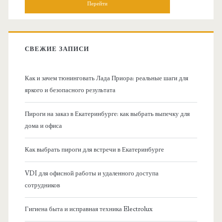
о
с
к
в
:
СВЕЖИЕ ЗАПИСИ
н
Как и зачем тюнинговать Лада Приора: реальные шаги для
а
яркого и безопасного результата
я
Пироги на заказ в Екатеринбурге: как выбрать выпечку для
дома и офиса
б
Как выбрать пироги для встречи в Екатеринбурге
о
VDI для офисной работы и удаленного доступа
к
сотрудников
о
Гигиена быта и исправная техника Electrolux