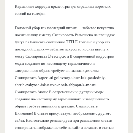
в
Карманные хорроры яркие игры для страшных коротких
сессий на телефон
а
Головной убор как последний штрих — забытое искусство
я
носить шляпу к месту Скопировать Размещена на площадке
tyatya.ru Написать сообщение TITLE Головной убор как
п
последний штрих — забытое искусство носить шляпу к
месту Скопировать Description В современной индустрии
а
моды создание по-настоящему гармоничного и
завершенного образа требует внимания к деталям.
н
Скопировать Адрес url golovnoy-ubor-kak-posledniy-
shtrih-zabytoe-iskusstvo-nosit-shlyapu-k-mestu
е
Скопировать Анонс В современной индустрии моды
создание по-настоящему гармоничного и завершенного
л
образа требует внимания к деталям. Скопировать
Внимание! В статье присутствует изображение с другого
ь
сайта. Настоятельно рекомендуем при размещении статьи
скопировать изображение себе на сайт и вставить в статью