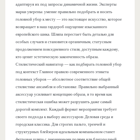
адаптируя их под запросы динамичной жизни. Эксперты
марки уверены: умение правильно подобрать и носить
головной убор к месту — это настоящее искусство, которое
возвращает в наш гардероб ощущение изысканного
европейского шика. Шляпа перестает быть деталью для
особых случаев и становится органичным, статусным
продолжением повседневного стиля, доступным каждому,
кто ценит эстетическую законченность образа.
Стилистический навигатор — как подбирать головной убор
под контекст Главное правило современного этикета
головных уборов — абсолютное соответствие общей
стилистике ансамбля и обстановке. Правильно выбранный
аксессуар усиливает концепцию образа, в то время как
стилистическая ошибка может разрушить даже самый
дорогой комплект. Каждый формат мероприятия требует
своего подхода к выбору аксессуаров: Деловая среда и
городская классика. Для строгих пальто, тренчей и
структурных блейзеров идеальным компаньоном станет
фетровая шляпа с лаконичными полями или благородный