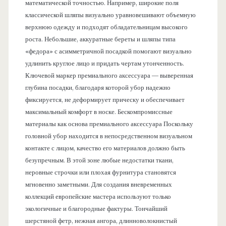
математической точностью. Например, широкие поля
классической шляпы визуально уравновешивают объемную
верхнюю одежду и подходят обладательницам высокого
роста. Небольшие, аккуратные береты и шляпы типа
«федора» с асимметричной посадкой помогают визуально
удлинить круглое лицо и придать чертам утонченность.
Ключевой маркер премиального аксессуара — выверенная
глубина посадки, благодаря которой убор надежно
фиксируется, не деформирует прическу и обеспечивает
максимальный комфорт в носке. Бескомпромиссные
материалы как основа премиального аксессуара Поскольку
головной убор находится в непосредственном визуальном
контакте с лицом, качество его материалов должно быть
безупречным. В этой зоне любые недостатки ткани,
неровные строчки или плохая фурнитура становятся
мгновенно заметными. Для создания вневременных
коллекций европейские мастера используют только
экологичные и благородные фактуры. Тончайший
шерстяной фетр, нежная ангора, длинноволокнистый