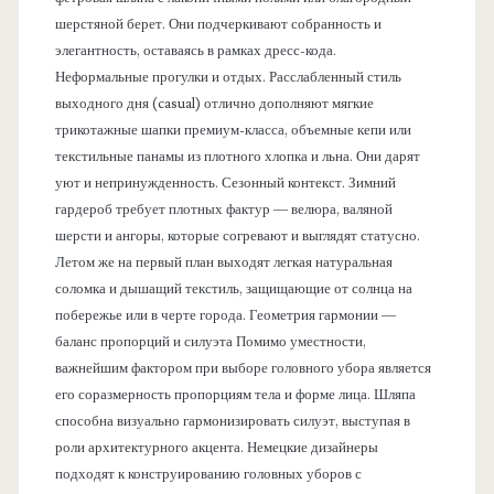
шерстяной берет. Они подчеркивают собранность и
элегантность, оставаясь в рамках дресс-кода.
Неформальные прогулки и отдых. Расслабленный стиль
выходного дня (casual) отлично дополняют мягкие
трикотажные шапки премиум-класса, объемные кепи или
текстильные панамы из плотного хлопка и льна. Они дарят
уют и непринужденность. Сезонный контекст. Зимний
гардероб требует плотных фактур — велюра, валяной
шерсти и ангоры, которые согревают и выглядят статусно.
Летом же на первый план выходят легкая натуральная
соломка и дышащий текстиль, защищающие от солнца на
побережье или в черте города. Геометрия гармонии —
баланс пропорций и силуэта Помимо уместности,
важнейшим фактором при выборе головного убора является
его соразмерность пропорциям тела и форме лица. Шляпа
способна визуально гармонизировать силуэт, выступая в
роли архитектурного акцента. Немецкие дизайнеры
подходят к конструированию головных уборов с