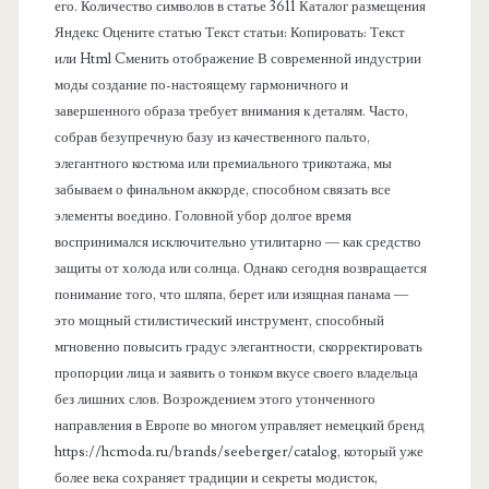
его. Количество символов в статье 3611 Каталог размещения
Яндекс Оцените статью Текст статьи: Копировать: Текст
или Html Cменить отображение В современной индустрии
моды создание по-настоящему гармоничного и
завершенного образа требует внимания к деталям. Часто,
собрав безупречную базу из качественного пальто,
элегантного костюма или премиального трикотажа, мы
забываем о финальном аккорде, способном связать все
элементы воедино. Головной убор долгое время
воспринимался исключительно утилитарно — как средство
защиты от холода или солнца. Однако сегодня возвращается
понимание того, что шляпа, берет или изящная панама —
это мощный стилистический инструмент, способный
мгновенно повысить градус элегантности, скорректировать
пропорции лица и заявить о тонком вкусе своего владельца
без лишних слов. Возрождением этого утонченного
направления в Европе во многом управляет немецкий бренд
https://hcmoda.ru/brands/seeberger/catalog, который уже
более века сохраняет традиции и секреты модисток,