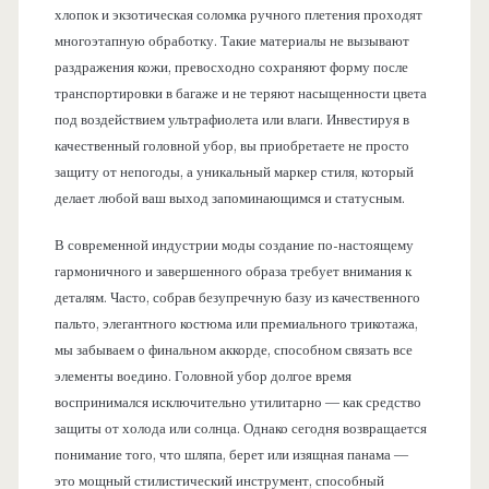
хлопок и экзотическая соломка ручного плетения проходят
многоэтапную обработку. Такие материалы не вызывают
раздражения кожи, превосходно сохраняют форму после
транспортировки в багаже и не теряют насыщенности цвета
под воздействием ультрафиолета или влаги. Инвестируя в
качественный головной убор, вы приобретаете не просто
защиту от непогоды, а уникальный маркер стиля, который
делает любой ваш выход запоминающимся и статусным.
В современной индустрии моды создание по-настоящему
гармоничного и завершенного образа требует внимания к
деталям. Часто, собрав безупречную базу из качественного
пальто, элегантного костюма или премиального трикотажа,
мы забываем о финальном аккорде, способном связать все
элементы воедино. Головной убор долгое время
воспринимался исключительно утилитарно — как средство
защиты от холода или солнца. Однако сегодня возвращается
понимание того, что шляпа, берет или изящная панама —
это мощный стилистический инструмент, способный