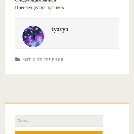
Следующая запись
Преимущества пуфиков
tyatya
БЫТ И УВЛЕЧЕНИЯ
О
с
П
н
о
и