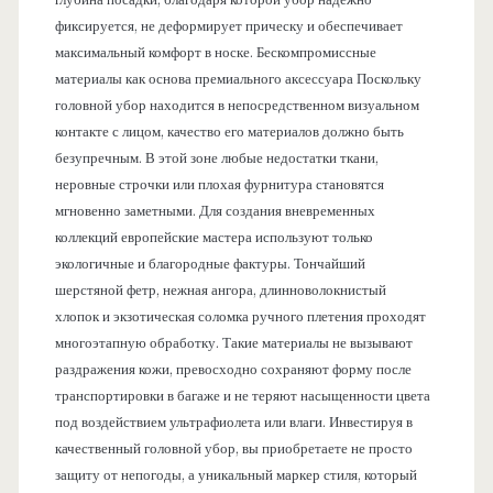
глубина посадки, благодаря которой убор надежно
фиксируется, не деформирует прическу и обеспечивает
максимальный комфорт в носке. Бескомпромиссные
материалы как основа премиального аксессуара Поскольку
головной убор находится в непосредственном визуальном
контакте с лицом, качество его материалов должно быть
безупречным. В этой зоне любые недостатки ткани,
неровные строчки или плохая фурнитура становятся
мгновенно заметными. Для создания вневременных
коллекций европейские мастера используют только
экологичные и благородные фактуры. Тончайший
шерстяной фетр, нежная ангора, длинноволокнистый
хлопок и экзотическая соломка ручного плетения проходят
многоэтапную обработку. Такие материалы не вызывают
раздражения кожи, превосходно сохраняют форму после
транспортировки в багаже и не теряют насыщенности цвета
под воздействием ультрафиолета или влаги. Инвестируя в
качественный головной убор, вы приобретаете не просто
защиту от непогоды, а уникальный маркер стиля, который