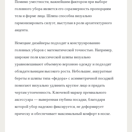
Помимо уместности, важнейшим фактором при выборе
головного убора является его соразмерность пропорциям
тела и форме лица. Шляпа способна визуально
гармонизировать силуэт, выступая в роли архитектурного
акцента.
Немецкие дизайнеры подходят к конструированию
головных уборов с математической точностью. Например,
широкие поля классической шляпы визуально
уравновешивают объемную верхнюю одежду и подходят
обладательницам высокого роста. Небольшие, аккуратные
береты и шляпы типа «федора» с асимметричной посадкой
помогают визуально удлинить круглое лицо и придать
чертам утонченность. Ключевой маркер премиального
аксессуара — выверенная глубина посадки, благодаря
которой убор надежно фиксируется, не деформирует
прическу и обеспечивает максимальный комфорт в носке.