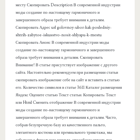
я
месту Скопировать Description В современной индустрии
моды создание по-настоящему гармоничного и
п
завершенного образа требует внимания к деталям.
Скопировать Адрес url golovnoy-ubor-kak-posledniy-
а
shtrih-zabytoe-iskusstvo-nosit-shlyapu-k-mestu
Скопировать Анонс В современной индустрии моды
н
создание по-настоящему гармоничного и завершенного
образа требует внимания к деталям. Скопировать
е
Внимание! В статье присутствует изображение с другого
сайта. Настоятельно рекомендуем при размещении статьи
л
скопировать изображение себе на сайт и вставить в статью
его. Количество символов в статье 3611 Каталог размещения
ь
Яндекс Оцените статью Текст статьи: Копировать: Текст
или Html Cменить отображение В современной индустрии
моды создание по-настоящему гармоничного и
завершенного образа требует внимания к деталям. Часто,
собрав безупречную базу из качественного пальто,
элегантного костюма или премиального трикотажа, мы