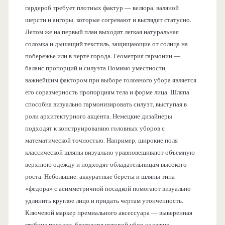
гардероб требует плотных фактур — велюра, валяной
шерсти и ангоры, которые согревают и выглядят статусно.
Летом же на первый план выходят легкая натуральная
соломка и дышащий текстиль, защищающие от солнца на
побережье или в черте города. Геометрия гармонии —
баланс пропорций и силуэта Помимо уместности,
важнейшим фактором при выборе головного убора является
его соразмерность пропорциям тела и форме лица. Шляпа
способна визуально гармонизировать силуэт, выступая в
роли архитектурного акцента. Немецкие дизайнеры
подходят к конструированию головных уборов с
математической точностью. Например, широкие поля
классической шляпы визуально уравновешивают объемную
верхнюю одежду и подходят обладательницам высокого
роста. Небольшие, аккуратные береты и шляпы типа
«федора» с асимметричной посадкой помогают визуально
удлинить круглое лицо и придать чертам утонченность.
Ключевой маркер премиального аксессуара — выверенная