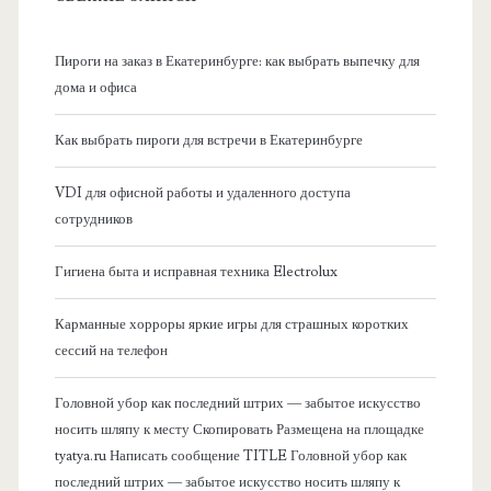
н
Пироги на заказ в Екатеринбурге: как выбрать выпечку для
а
дома и офиса
я
Как выбрать пироги для встречи в Екатеринбурге
б
VDI для офисной работы и удаленного доступа
сотрудников
о
Гигиена быта и исправная техника Electrolux
к
Карманные хорроры яркие игры для страшных коротких
о
сессий на телефон
в
Головной убор как последний штрих — забытое искусство
носить шляпу к месту Скопировать Размещена на площадке
а
tyatya.ru Написать сообщение TITLE Головной убор как
последний штрих — забытое искусство носить шляпу к