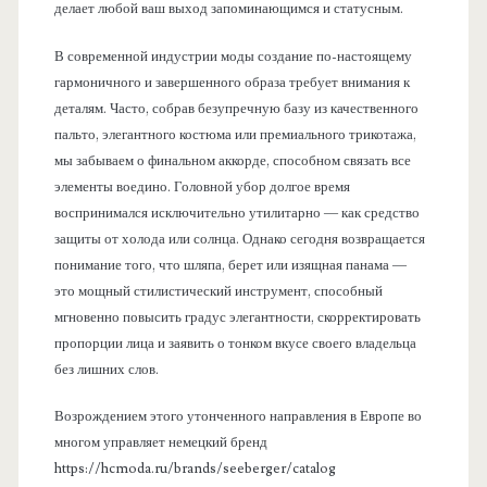
делает любой ваш выход запоминающимся и статусным.
В современной индустрии моды создание по-настоящему
гармоничного и завершенного образа требует внимания к
деталям. Часто, собрав безупречную базу из качественного
пальто, элегантного костюма или премиального трикотажа,
мы забываем о финальном аккорде, способном связать все
элементы воедино. Головной убор долгое время
воспринимался исключительно утилитарно — как средство
защиты от холода или солнца. Однако сегодня возвращается
понимание того, что шляпа, берет или изящная панама —
это мощный стилистический инструмент, способный
мгновенно повысить градус элегантности, скорректировать
пропорции лица и заявить о тонком вкусе своего владельца
без лишних слов.
Возрождением этого утонченного направления в Европе во
многом управляет немецкий бренд
https://hcmoda.ru/brands/seeberger/catalog