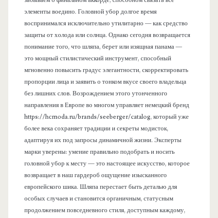
забываем о финальном аккорде, способном связать все
элементы воедино. Головной убор долгое время
воспринимался исключительно утилитарно — как средство
защиты от холода или солнца. Однако сегодня возвращается
понимание того, что шляпа, берет или изящная панама —
это мощный стилистический инструмент, способный
мгновенно повысить градус элегантности, скорректировать
пропорции лица и заявить о тонком вкусе своего владельца
без лишних слов. Возрождением этого утонченного
направления в Европе во многом управляет немецкий бренд
https://hcmoda.ru/brands/seeberger/catalog, который уже
более века сохраняет традиции и секреты модисток,
адаптируя их под запросы динамичной жизни. Эксперты
марки уверены: умение правильно подобрать и носить
головной убор к месту — это настоящее искусство, которое
возвращает в наш гардероб ощущение изысканного
европейского шика. Шляпа перестает быть деталью для
особых случаев и становится органичным, статусным
продолжением повседневного стиля, доступным каждому,