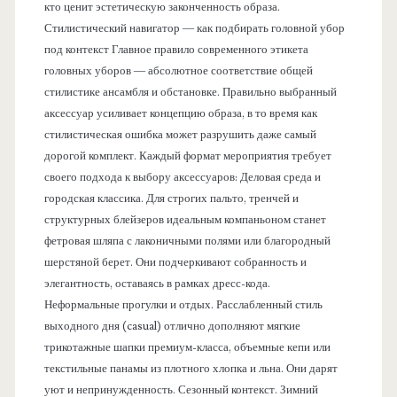
кто ценит эстетическую законченность образа.
Стилистический навигатор — как подбирать головной убор
под контекст Главное правило современного этикета
головных уборов — абсолютное соответствие общей
стилистике ансамбля и обстановке. Правильно выбранный
аксессуар усиливает концепцию образа, в то время как
стилистическая ошибка может разрушить даже самый
дорогой комплект. Каждый формат мероприятия требует
своего подхода к выбору аксессуаров: Деловая среда и
городская классика. Для строгих пальто, тренчей и
структурных блейзеров идеальным компаньоном станет
фетровая шляпа с лаконичными полями или благородный
шерстяной берет. Они подчеркивают собранность и
элегантность, оставаясь в рамках дресс-кода.
Неформальные прогулки и отдых. Расслабленный стиль
выходного дня (casual) отлично дополняют мягкие
трикотажные шапки премиум-класса, объемные кепи или
текстильные панамы из плотного хлопка и льна. Они дарят
уют и непринужденность. Сезонный контекст. Зимний