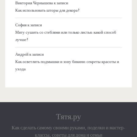
Виктория Чернышева
к записи
Как использовать шторы для декора?
София
к записи
Мяту сушить со стеблями или только листья: какой способ
лучше?
Андрей
к записи
Как осветлить подмышки и зону бикини: секреты красоты и
ухода
Тятя.ру
Как сделать самому своими руками, поделки и мастер-
классы, советы для дома и семьи