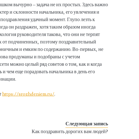
ишком вычурно – задача не их простых. Здесь важно
актер и склонности начальника, его увлечения и
поздравления удачный момент. Глупо лезть к
гда он раздражен, хотя таким образом иногда
ология руководителя такова, что они не терпят
ых от подчиненных, поэтому поздравительный
коничным и емким по содержанию. Во-первых, не
слова продуманы и подобраны с учетом
сети можно целый ряд советов о том, как и когда
 и чем еще порадовать начальника в день его
динации.
т
https://srozhdeniem.ru/
.
Следующая запись
Как поздравить дорогих вам людей?