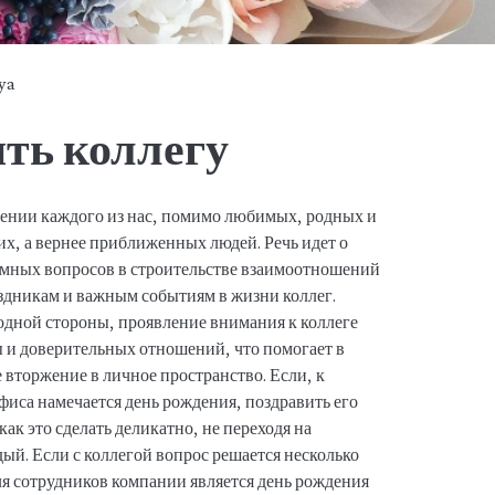
tya
ть коллегу
жении каждого из нас, помимо любимых, родных и
ких, а вернее приближенных людей. Речь идет о
емных вопросов в строительстве взаимоотношений
аздникам и важным событиям в жизни коллег.
 одной стороны, проявление внимания к коллеге
 и доверительных отношений, что помогает в
ое вторжение в личное пространство. Если, к
офиса намечается день рождения, поздравить его
как это сделать деликатно, не переходя на
дый. Если с коллегой вопрос решается несколько
ля сотрудников компании является день рождения