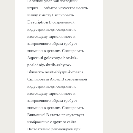
а
Головной убор как последний
штрих — забытое искусство носить
н
шляпу к месту Скопировать
Description В современной
е
индустрии моды создание по-
настоящему гармоничного и
л
завершенного образа требует
внимания к деталям. Скопировать
ь
Адрес url golovnoy-ubor-kak-
posledniy-shtrih-zabytoe-
iskusstvo-nosit-shlyapu-k-mestu
Скопировать Анонс В современной
индустрии моды создание по-
настоящему гармоничного и
завершенного образа требует
внимания к деталям. Скопировать
Внимание! В статье присутствует
изображение с другого сайта.
Настоятельно рекомендуем при