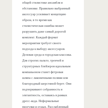
общей стилистике ансамбля и
обстановке. Правильно выбранный
аксессуар усиливает концепцию
образа, в то время как
стилистическая ошибка может
разрушить даже самый дорогой
комплект. Каждый формат
мероприятия требует своего
подхода к выбору аксессуаров:
Деловая среда и городская классика.
Для строгих пальто, тренчей и
структурных блейзеров идеальным
компаньоном станет фетровая
шляпа с лаконичными полями или
благородный шерстяной берет. Они
подчеркивают собранность и
элегантность, оставаясь в рамках
дресс-кода. Неформальные
прогулки и отдых. Расслабленный