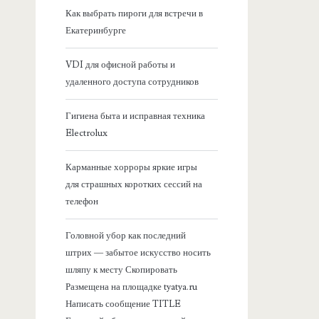
я
Как выбрать пироги для встречи в
Екатеринбурге
б
VDI для офисной работы и
о
удаленного доступа сотрудников
к
Гигиена быта и исправная техника
Electrolux
о
Карманные хорроры яркие игры
в
для страшных коротких сессий на
телефон
а
Головной убор как последний
я
штрих — забытое искусство носить
шляпу к месту Скопировать
п
Размещена на площадке tyatya.ru
Написать сообщение TITLE