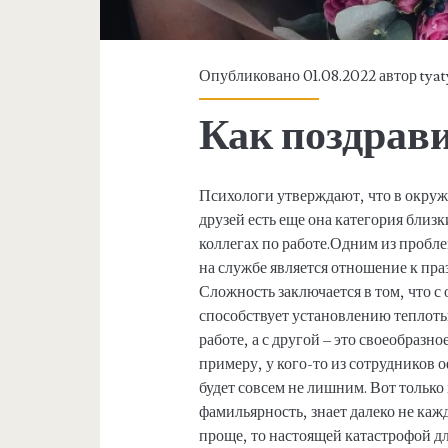
Опубликовано 01.08.2022 автор
tya
Как поздрави
Психологи утверждают, что в окру
друзей есть еще она категория близ
коллегах по работе.Одним из пробл
на службе является отношение к пр
Сложность заключается в том, что с
способствует установлению теплоты
работе, а с другой – это своеобразн
примеру, у кого-то из сотрудников 
будет совсем не лишним. Вот только 
фамильярность, знает далеко не каж
проще, то настоящей катастрофой д