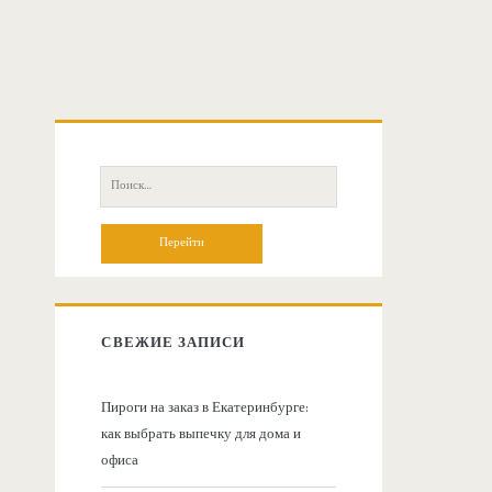
О
с
П
о
н
и
с
о
к
:
в
СВЕЖИЕ ЗАПИСИ
н
Пироги на заказ в Екатеринбурге:
как выбрать выпечку для дома и
а
офиса