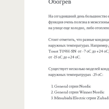
Обогрев
На сегодняшний день большинство 
функция очень полезна в межсезонье
на улице еще холодно, либо отоплен
Стоит отметить, что разные кондиц
наружных температурах. Например 
Tosot T09H-SN от -7 оС до +24 о
от -15 оС до +24 оС.
Существует несколько моделей конд
наружных температрурах -25 оС:
General серии Nordic
General серии Winner Nordic
Mitsubishi Electric серии Zuba