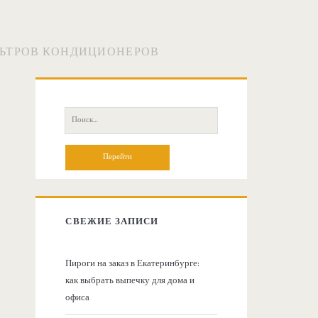
ЛЬТРОВ КОНДИЦИОНЕРОВ
О
с
П
о
н
и
с
о
к
:
в
СВЕЖИЕ ЗАПИСИ
н
Пироги на заказ в Екатеринбурге:
как выбрать выпечку для дома и
а
офиса