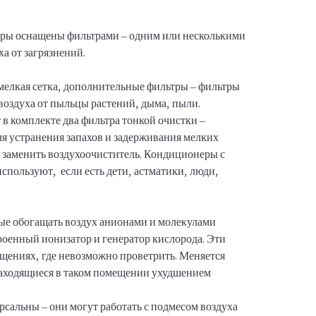
ры оснащены фильтрами – одним или несколькими
а от загрязнений.
мелкая сетка, дополнительные фильтры – фильтры
воздуха от пыльцы растений, дыма, пыли.
 комплекте два фильтра тонкой очистки –
ля устранения запахов и задерживания мелких
т заменить воздухоочиститель. Кондиционеры с
спользуют, если есть дети, астматики, люди,
ые обогащать воздух анионами и молекулами
роенный ионизатор и генератор кислорода. Эти
щениях, где невозможно проветрить. Меняется
 находящиеся в таком помещении ухудшением
альны – они могут работать с подмесом воздуха