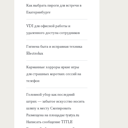
я
Как выбрать пироги для встречи в
Екатеринбурге
б
VDI для офисной работы и
о
удаленного доступа сотрудников
к
Гигиена быта и исправная техника
Electrolux
о
Карманные хорроры яркие игры
в
для страшных коротких сессий на
телефон
а
Головной убор как последний
я
штрих — забытое искусство носить
шляпу к месту Скопировать
п
Размещена на площадке tyatya.ru
Написать сообщение TITLE