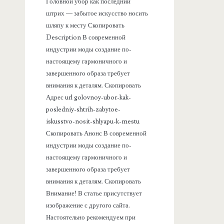
а
Головной убор как последний
штрих — забытое искусство носить
н
шляпу к месту Скопировать
Description В современной
е
индустрии моды создание по-
настоящему гармоничного и
л
завершенного образа требует
внимания к деталям. Скопировать
ь
Адрес url golovnoy-ubor-kak-
posledniy-shtrih-zabytoe-
iskusstvo-nosit-shlyapu-k-mestu
Скопировать Анонс В современной
индустрии моды создание по-
настоящему гармоничного и
завершенного образа требует
внимания к деталям. Скопировать
Внимание! В статье присутствует
изображение с другого сайта.
Настоятельно рекомендуем при