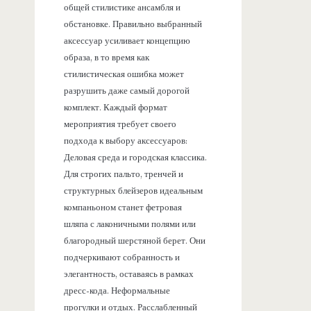
общей стилистике ансамбля и
обстановке. Правильно выбранный
аксессуар усиливает концепцию
образа, в то время как
стилистическая ошибка может
разрушить даже самый дорогой
комплект. Каждый формат
мероприятия требует своего
подхода к выбору аксессуаров:
Деловая среда и городская классика.
Для строгих пальто, тренчей и
структурных блейзеров идеальным
компаньоном станет фетровая
шляпа с лаконичными полями или
благородный шерстяной берет. Они
подчеркивают собранность и
элегантность, оставаясь в рамках
дресс-кода. Неформальные
прогулки и отдых. Расслабленный