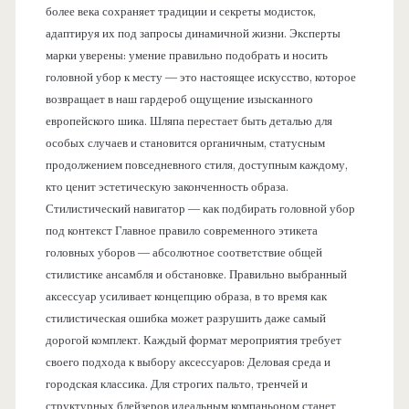
более века сохраняет традиции и секреты модисток,
адаптируя их под запросы динамичной жизни. Эксперты
марки уверены: умение правильно подобрать и носить
головной убор к месту — это настоящее искусство, которое
возвращает в наш гардероб ощущение изысканного
европейского шика. Шляпа перестает быть деталью для
особых случаев и становится органичным, статусным
продолжением повседневного стиля, доступным каждому,
кто ценит эстетическую законченность образа.
Стилистический навигатор — как подбирать головной убор
под контекст Главное правило современного этикета
головных уборов — абсолютное соответствие общей
стилистике ансамбля и обстановке. Правильно выбранный
аксессуар усиливает концепцию образа, в то время как
стилистическая ошибка может разрушить даже самый
дорогой комплект. Каждый формат мероприятия требует
своего подхода к выбору аксессуаров: Деловая среда и
городская классика. Для строгих пальто, тренчей и
структурных блейзеров идеальным компаньоном станет