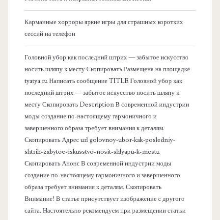
к
Карманные хорроры яркие игры для страшных коротких
о
сессий на телефон
в
Головной убор как последний штрих — забытое искусство
носить шляпу к месту Скопировать Размещена на площадке
а
tyatya.ru Написать сообщение TITLE Головной убор как
последний штрих — забытое искусство носить шляпу к
я
месту Скопировать Description В современной индустрии
моды создание по-настоящему гармоничного и
п
завершенного образа требует внимания к деталям.
Скопировать Адрес url golovnoy-ubor-kak-posledniy-
а
shtrih-zabytoe-iskusstvo-nosit-shlyapu-k-mestu
Скопировать Анонс В современной индустрии моды
н
создание по-настоящему гармоничного и завершенного
образа требует внимания к деталям. Скопировать
е
Внимание! В статье присутствует изображение с другого
сайта. Настоятельно рекомендуем при размещении статьи