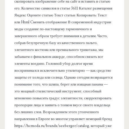
л
скопировать изображение себе на сайт и вставить в статью
его. Количество символов в статье 3611 Каталог размещения
ь
Яндекс Оцените статью Текст статьи: Копировать: Текст
или Html Cменить отображение В современной индустрии
моды создание по-настоящему гармоничного и
завершенного образа требует внимания к деталям. Часто,
собрав безупречную базу из качественного пальто,
элегантного костюма или премиального трикотажа, мы
забываем о финальном аккорде, способном связать все
элементы воедино. Головной убор долгое время
воспринимался исключительно утилитарно — как средство
защиты от холода или солнца. Однако сегодня возвращается
понимание того, что шляпа, берет или изящная панама —
это мощный стилистический инструмент, способный
мгновенно повысить градус элегантности, скорректировать
пропорции лица и заявить о тонком вкусе своего владельца
без лишних слов. Возрождением этого утонченного
направления в Европе во многом управляет немецкий бренд
https://hcmoda.ru/brands/seeberger/catalog, который уже