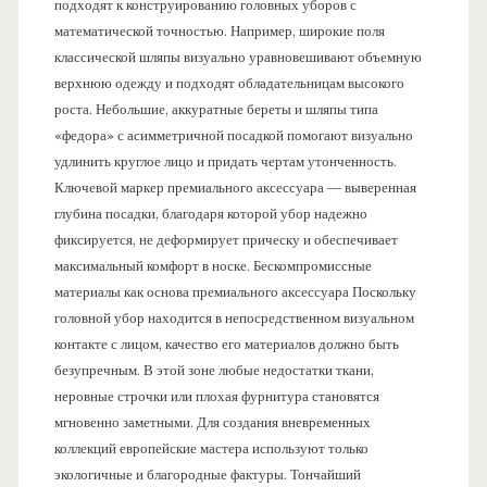
подходят к конструированию головных уборов с
математической точностью. Например, широкие поля
классической шляпы визуально уравновешивают объемную
верхнюю одежду и подходят обладательницам высокого
роста. Небольшие, аккуратные береты и шляпы типа
«федора» с асимметричной посадкой помогают визуально
удлинить круглое лицо и придать чертам утонченность.
Ключевой маркер премиального аксессуара — выверенная
глубина посадки, благодаря которой убор надежно
фиксируется, не деформирует прическу и обеспечивает
максимальный комфорт в носке. Бескомпромиссные
материалы как основа премиального аксессуара Поскольку
головной убор находится в непосредственном визуальном
контакте с лицом, качество его материалов должно быть
безупречным. В этой зоне любые недостатки ткани,
неровные строчки или плохая фурнитура становятся
мгновенно заметными. Для создания вневременных
коллекций европейские мастера используют только
экологичные и благородные фактуры. Тончайший