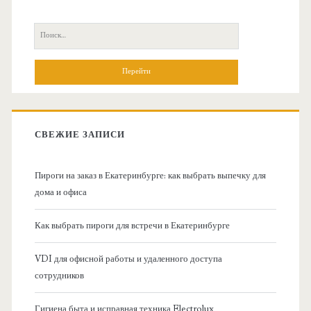
с
П
н
о
и
о
с
к
в
:
СВЕЖИЕ ЗАПИСИ
н
Пироги на заказ в Екатеринбурге: как выбрать выпечку для
а
дома и офиса
я
Как выбрать пироги для встречи в Екатеринбурге
б
VDI для офисной работы и удаленного доступа
сотрудников
о
Гигиена быта и исправная техника Electrolux