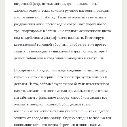
шерстяной фетр, нежная ангора, длинноволокнистый
хлопок и экзотическая соломка ручного плетения проходят
многоэтапную обработку. Такие материалы не вызывают
раздражения кожи, превосходно сохраняют форму после
транспортировки в багаже и не теряют насыщенности цвета
под воздействием ультрафиолета или влаги. Инвестируя в
качественный головной убор, вы приобретаете не просто
защиту от непогоды, а уникальный маркер стиля, который
делает любой ваш выход запоминающимся и статусным.
В современной индустрии моды создание по-настоящему
гармоничного и завершенного образа требует внимания к
деталям. Часто, собрав безупречную базу из качественного
пальто, элегантного костюма или премиального трикотажа,
мы забываем о финальном аккорде, способном связать все
элементы воедино. Головной убор долгое время
воспринимался исключительно утилитарно — как средство
защиты от холода или солнца. Однако сегодня возвращается
понимание того, что шляпа, берет или изящная панама —