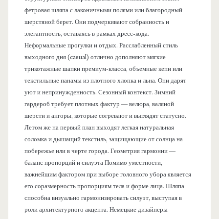
фетровая шляпа с лаконичными полями или благородный
шерстяной берет. Они подчеркивают собранность и
элегантность, оставаясь в рамках дресс-кода.
Неформальные прогулки и отдых. Расслабленный стиль
выходного дня (casual) отлично дополняют мягкие
трикотажные шапки премиум-класса, объемные кепи или
текстильные панамы из плотного хлопка и льна. Они дарят
уют и непринужденность. Сезонный контекст. Зимний
гардероб требует плотных фактур — велюра, валяной
шерсти и ангоры, которые согревают и выглядят статусно.
Летом же на первый план выходят легкая натуральная
соломка и дышащий текстиль, защищающие от солнца на
побережье или в черте города. Геометрия гармонии —
баланс пропорций и силуэта Помимо уместности,
важнейшим фактором при выборе головного убора является
его соразмерность пропорциям тела и форме лица. Шляпа
способна визуально гармонизировать силуэт, выступая в
роли архитектурного акцента. Немецкие дизайнеры