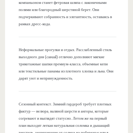
компаньоном станет фетровая шляпа с лаконичными
полями или благородный шерстяной берет. Они
подчеркивают собранность и элегантность, оставаясь в
рамках дресс-кода.
Неформальные прогулки и отдых. Расслабленный стиль
выходного дня (casual) отлично дополняют мягкие
трикотажные шапки премиум-класса, объемные кепи
или текстильные панамы из плотного хлопка и льна. Они
дарят уют и непринужденность.
Сезонный контекст. Зимний гардероб требует плотных
фактур — велюра, валяной шерсти и ангоры, которые
согревают и выглядят статусно. Летом же на первый
план выходят легкая натуральная соломка и дышащий
текстиль, защищающие от солнца на побережье или в