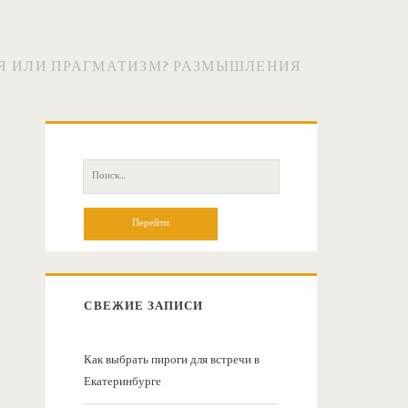
Я ИЛИ ПРАГМАТИЗМ? РАЗМЫШЛЕНИЯ
О
с
П
о
н
и
с
о
к
:
в
СВЕЖИЕ ЗАПИСИ
н
Как выбрать пироги для встречи в
Екатеринбурге
а