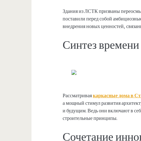
Здания из ЛСТК призваны переосмыс
поставили перед собой амбициозные
внедрения новых ценностей, связа
Синтез времени 
Рассматривая
каркасные дома в С
а мощный стимул развития архитек
и будущим. Ведь они включают в се
строительные принципы.
Сочетание инно