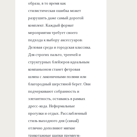
образа, в то время как
стилистическая ошибка может
разрушить даже самый дорогой
комплект. Каждый формат
мероприятия требует своего
подхода к выбору аксессуаров:
Деловая среда и городская классика.
Для строгих пальто, тренчей и
структурных блейзеров идеальным
компаньоном станет фетровая
шляпа с лаконичными полями или
благородный шерстяной берет. Они
подчеркивают собранность и
элегантность, оставаясь в рамках
дресс-кода. Неформальные
прогулки и отдых. Расслабленный
стиль выходного дня (casual)
отлично дополняют мягкие
трикотажные шапки премиум-