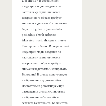
Description В современной
а
индустрии моды создание по-
настоящему гармоничного и
н
завершенного образа требует
внимания к деталям. Скопировать
е
Адрес url golovnoy-ubor-kak-
posledniy-shtrih-zabytoe-
л
iskusstvo-nosit-shlyapu-k-mestu
Скопировать Анонс В современной
ь
индустрии моды создание по-
настоящему гармоничного и
завершенного образа требует
внимания к деталям. Скопировать
Внимание! В статье присутствует
изображение с другого сайта.
Настоятельно рекомендуем при
размещении статьи скопировать
изображение себе на сайт и
вставить в статью его. Количество