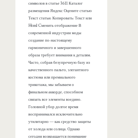
символов в статье 3611 Каталог
размещения Яндекс Оцените статью
Текст статьи: Копировать: Текст или
Html Cменить отображение В
современной индустрии моды
создание по-настоящему
гармоничного и завершенного
образа требует внимания к деталям.
Часто, собрав безупречную базу из
качественного пальто, элегантного
костюма или премиального
трикотажа, мы забываем о
финальном аккорде, способном
связать все элементы воедино.
Головной убор долгое время
воспринимался исключительно
утилитарно — как средство защиты
от холода или солнца. Однако
сегодня возвращается понимание