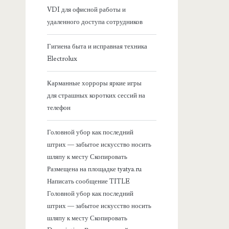
VDI для офисной работы и
я
удаленного доступа сотрудников
б
Гигиена быта и исправная техника
Electrolux
о
Карманные хорроры яркие игры
к
для страшных коротких сессий на
телефон
о
Головной убор как последний
в
штрих — забытое искусство носить
шляпу к месту Скопировать
а
Размещена на площадке tyatya.ru
Написать сообщение TITLE
я
Головной убор как последний
штрих — забытое искусство носить
п
шляпу к месту Скопировать