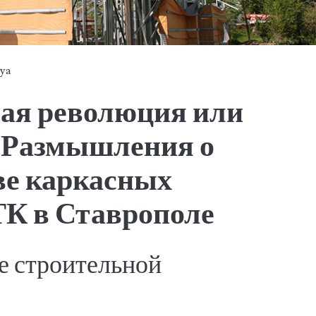
tya
ая революция или
 Размышления о
ве каркасных
ТК в Ставрополе
 строительной