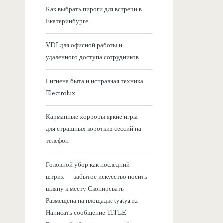
я
Как выбрать пироги для встречи в
Екатеринбурге
б
VDI для офисной работы и
о
удаленного доступа сотрудников
к
Гигиена быта и исправная техника
Electrolux
о
Карманные хорроры яркие игры
в
для страшных коротких сессий на
телефон
а
Головной убор как последний
я
штрих — забытое искусство носить
шляпу к месту Скопировать
п
Размещена на площадке tyatya.ru
Написать сообщение TITLE