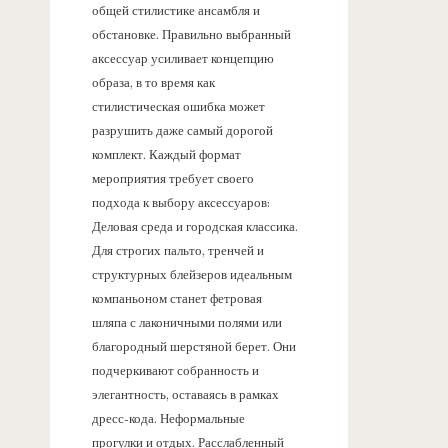
общей стилистике ансамбля и
обстановке. Правильно выбранный
аксессуар усиливает концепцию
образа, в то время как
стилистическая ошибка может
разрушить даже самый дорогой
комплект. Каждый формат
мероприятия требует своего
подхода к выбору аксессуаров:
Деловая среда и городская классика.
Для строгих пальто, тренчей и
структурных блейзеров идеальным
компаньоном станет фетровая
шляпа с лаконичными полями или
благородный шерстяной берет. Они
подчеркивают собранность и
элегантность, оставаясь в рамках
дресс-кода. Неформальные
прогулки и отдых. Расслабленный