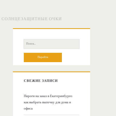
Е СОЛНЦЕЗАЩИТНЫЕ ОЧКИ
О
с
П
о
н
и
с
о
к
:
в
СВЕЖИЕ ЗАПИСИ
н
Пироги на заказ в Екатеринбурге:
как выбрать выпечку для дома и
а
офиса