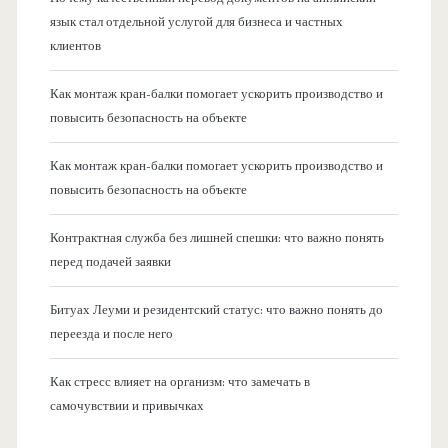
язык стал отдельной услугой для бизнеса и частных
клиентов
Как монтаж кран-балки помогает ускорить производство и
повысить безопасность на объекте
Как монтаж кран-балки помогает ускорить производство и
повысить безопасность на объекте
Контрактная служба без лишней спешки: что важно понять
перед подачей заявки
Битуах Леуми и резидентский статус: что важно понять до
переезда и после него
Как стресс влияет на организм: что замечать в
самочувствии и привычках