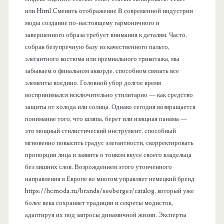
или Html Cменить отображение В современной индустрии
моды создание по-настоящему гармоничного и
завершенного образа требует внимания к деталям. Часто,
собрав безупречную базу из качественного пальто,
элегантного костюма или премиального трикотажа, мы
забываем о финальном аккорде, способном связать все
элементы воедино. Головной убор долгое время
воспринимался исключительно утилитарно — как средство
защиты от холода или солнца. Однако сегодня возвращается
понимание того, что шляпа, берет или изящная панама —
это мощный стилистический инструмент, способный
мгновенно повысить градус элегантности, скорректировать
пропорции лица и заявить о тонком вкусе своего владельца
без лишних слов. Возрождением этого утонченного
направления в Европе во многом управляет немецкий бренд
https://hcmoda.ru/brands/seeberger/catalog, который уже
более века сохраняет традиции и секреты модисток,
адаптируя их под запросы динамичной жизни. Эксперты