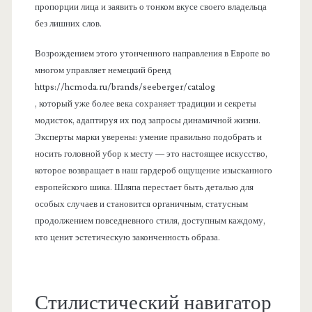
пропорции лица и заявить о тонком вкусе своего владельца
без лишних слов.
Возрождением этого утонченного направления в Европе во
многом управляет немецкий бренд
https://hcmoda.ru/brands/seeberger/catalog
, который уже более века сохраняет традиции и секреты
модисток, адаптируя их под запросы динамичной жизни.
Эксперты марки уверены: умение правильно подобрать и
носить головной убор к месту — это настоящее искусство,
которое возвращает в наш гардероб ощущение изысканного
европейского шика. Шляпа перестает быть деталью для
особых случаев и становится органичным, статусным
продолжением повседневного стиля, доступным каждому,
кто ценит эстетическую законченность образа.
Стилистический навигатор