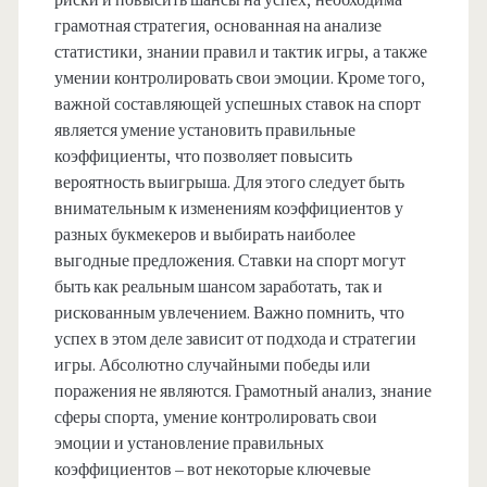
риски и повысить шансы на успех, необходима
грамотная стратегия, основанная на анализе
статистики, знании правил и тактик игры, а также
умении контролировать свои эмоции. Кроме того,
важной составляющей успешных ставок на спорт
является умение установить правильные
коэффициенты, что позволяет повысить
вероятность выигрыша. Для этого следует быть
внимательным к изменениям коэффициентов у
разных букмекеров и выбирать наиболее
выгодные предложения. Ставки на спорт могут
быть как реальным шансом заработать, так и
рискованным увлечением. Важно помнить, что
успех в этом деле зависит от подхода и стратегии
игры. Абсолютно случайными победы или
поражения не являются. Грамотный анализ, знание
сферы спорта, умение контролировать свои
эмоции и установление правильных
коэффициентов – вот некоторые ключевые