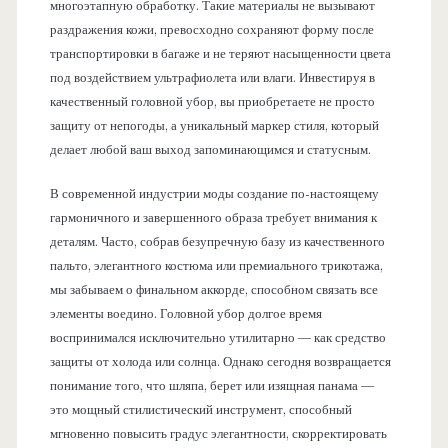
многоэтапную обработку. Такие материалы не вызывают
раздражения кожи, превосходно сохраняют форму после
транспортировки в багаже и не теряют насыщенности цвета
под воздействием ультрафиолета или влаги. Инвестируя в
качественный головной убор, вы приобретаете не просто
защиту от непогоды, а уникальный маркер стиля, который
делает любой ваш выход запоминающимся и статусным.
В современной индустрии моды создание по-настоящему
гармоничного и завершенного образа требует внимания к
деталям. Часто, собрав безупречную базу из качественного
пальто, элегантного костюма или премиального трикотажа,
мы забываем о финальном аккорде, способном связать все
элементы воедино. Головной убор долгое время
воспринимался исключительно утилитарно — как средство
защиты от холода или солнца. Однако сегодня возвращается
понимание того, что шляпа, берет или изящная панама —
это мощный стилистический инструмент, способный
мгновенно повысить градус элегантности, скорректировать