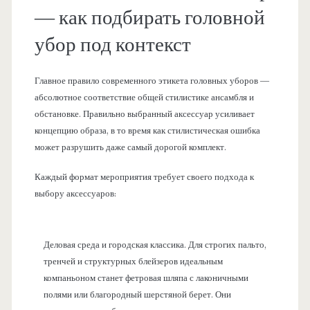
— как подбирать головной
убор под контекст
Главное правило современного этикета головных уборов —
абсолютное соответствие общей стилистике ансамбля и
обстановке. Правильно выбранный аксессуар усиливает
концепцию образа, в то время как стилистическая ошибка
может разрушить даже самый дорогой комплект.
Каждый формат мероприятия требует своего подхода к
выбору аксессуаров:
Деловая среда и городская классика. Для строгих пальто,
тренчей и структурных блейзеров идеальным
компаньоном станет фетровая шляпа с лаконичными
полями или благородный шерстяной берет. Они