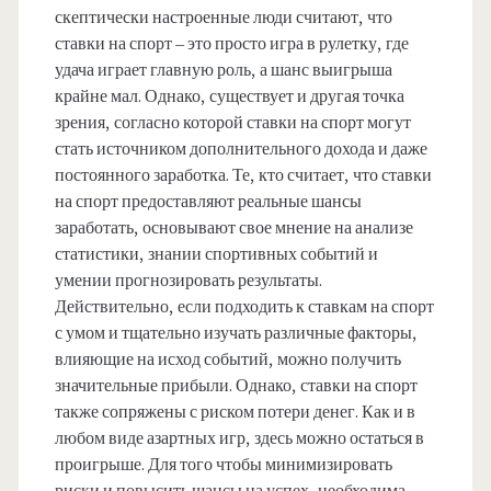
скептически настроенные люди считают, что
ставки на спорт – это просто игра в рулетку, где
удача играет главную роль, а шанс выигрыша
крайне мал. Однако, существует и другая точка
зрения, согласно которой ставки на спорт могут
стать источником дополнительного дохода и даже
постоянного заработка. Те, кто считает, что ставки
на спорт предоставляют реальные шансы
заработать, основывают свое мнение на анализе
статистики, знании спортивных событий и
умении прогнозировать результаты.
Действительно, если подходить к ставкам на спорт
с умом и тщательно изучать различные факторы,
влияющие на исход событий, можно получить
значительные прибыли. Однако, ставки на спорт
также сопряжены с риском потери денег. Как и в
любом виде азартных игр, здесь можно остаться в
проигрыше. Для того чтобы минимизировать