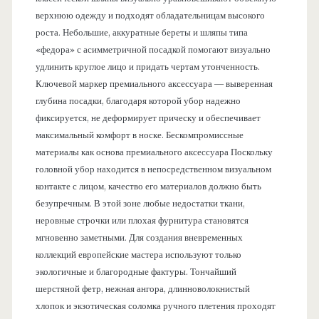
верхнюю одежду и подходят обладательницам высокого
роста. Небольшие, аккуратные береты и шляпы типа
«федора» с асимметричной посадкой помогают визуально
удлинить круглое лицо и придать чертам утонченность.
Ключевой маркер премиального аксессуара — выверенная
глубина посадки, благодаря которой убор надежно
фиксируется, не деформирует прическу и обеспечивает
максимальный комфорт в носке. Бескомпромиссные
материалы как основа премиального аксессуара Поскольку
головной убор находится в непосредственном визуальном
контакте с лицом, качество его материалов должно быть
безупречным. В этой зоне любые недостатки ткани,
неровные строчки или плохая фурнитура становятся
мгновенно заметными. Для создания вневременных
коллекций европейские мастера используют только
экологичные и благородные фактуры. Тончайший
шерстяной фетр, нежная ангора, длинноволокнистый
хлопок и экзотическая соломка ручного плетения проходят