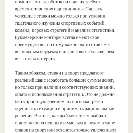
помнить, что заработок на ставках требует
времени, терпения и дисциплины. Сделать
успешные ставки можно только при условии
тщательного изучения спортивных событий,
команд, игровых стратегий и анализа статистики.
Букмекерские конторы всегда имеют свое
преимущество, поэтому важно быть готовым к
возможным неудачам и не рисковать больше, чем
вы готовы потерять.
Таким образом, ставки на спорт предлагают
реальный шанс заработать большие суммы денег,
но только при наличии соответствующих знаний,
опыта и использования стратегий. Это не должно
быть просто увлечением, а способом трезво
оценивать ситуацию и принимать рациональные
решения. В итоге, каждый может сам выбрать,
станет ли он успешным и умелым игроком в мире
ставок на спорт или останется только увлеченным