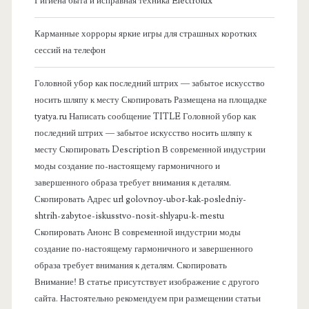
б
Гигиена быта и исправная техника Electrolux
о
Карманные хорроры яркие игры для страшных коротких
сессий на телефон
к
Головной убор как последний штрих — забытое искусство
о
носить шляпу к месту Скопировать Размещена на площадке
tyatya.ru Написать сообщение TITLE Головной убор как
в
последний штрих — забытое искусство носить шляпу к
месту Скопировать Description В современной индустрии
а
моды создание по-настоящему гармоничного и
завершенного образа требует внимания к деталям.
я
Скопировать Адрес url golovnoy-ubor-kak-posledniy-
shtrih-zabytoe-iskusstvo-nosit-shlyapu-k-mestu
п
Скопировать Анонс В современной индустрии моды
создание по-настоящему гармоничного и завершенного
а
образа требует внимания к деталям. Скопировать
Внимание! В статье присутствует изображение с другого
н
сайта. Настоятельно рекомендуем при размещении статьи