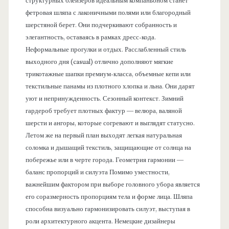
структурных блейзеров идеальным компаньоном станет
фетровая шляпа с лаконичными полями или благородный
шерстяной берет. Они подчеркивают собранность и
элегантность, оставаясь в рамках дресс-кода.
Неформальные прогулки и отдых. Расслабленный стиль
выходного дня (casual) отлично дополняют мягкие
трикотажные шапки премиум-класса, объемные кепи или
текстильные панамы из плотного хлопка и льна. Они дарят
уют и непринужденность. Сезонный контекст. Зимний
гардероб требует плотных фактур — велюра, валяной
шерсти и ангоры, которые согревают и выглядят статусно.
Летом же на первый план выходят легкая натуральная
соломка и дышащий текстиль, защищающие от солнца на
побережье или в черте города. Геометрия гармонии —
баланс пропорций и силуэта Помимо уместности,
важнейшим фактором при выборе головного убора является
его соразмерность пропорциям тела и форме лица. Шляпа
способна визуально гармонизировать силуэт, выступая в
роли архитектурного акцента. Немецкие дизайнеры