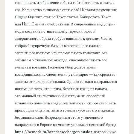
скопировать изображение себе на сайт и вставить в статью
е
его. Количество символов в статье 3611 Каталог размещения
Яндекс Оцените статью Текст статьи: Копировать: Текст
л
или Html Cменить отображение В современной индустрии
моды создание по-настоящему гармоничного и
ь
завершенного образа требует внимания к деталям. Часто,
собрав безупречную базу из качественного пальто,
элегантного костюма или премиального трикотажа, мы
забываем о финальном аккорде, способном связать все
элементы воедино. Головной убор долгое время
воспринимался исключительно утилитарно — как средство
защиты от холода или солнца. Однако сегодня возвращается
понимание того, что шляпа, берет или изящная панама —
это мощный стилистический инструмент, способный
мгновенно повысить градус элегантности, скорректировать
пропорции лица и заявить о тонком вкусе своего владельца
без лишних слов. Возрождением этого утонченного
направления в Европе во многом управляет немецкий бренд
https://hcmoda.ru/brands/seeberger/catalog, который уже