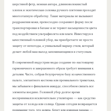
шерстяной фетр, нежная ангора, длинноволокнистый
хлопок и экзотическая соломка ручного плетения проходят
многоэтапную обработку. Такие материалы не вызывают
раздражения кожи, превосходно сохраняют форму после
транспортировки в багаже и не теряют насыщенности цвета
под воздействием ультрафиолета или влаги. Инвестируя в
качественный головной убор, вы приобретаете не просто
защиту от непогоды, а уникальный маркер стиля, который
делает любой ваш выход запоминающимся и статусным.
В современной индустрии моды создание по-настоящему
гармоничного и завершенного образа требует внимания к
деталям. Часто, собрав безупречную базу из качественного
пальто, элегантного костюма или премиального трикотажа,
мы забываем о финальном аккорде, способном связать все
элементы воедино. Головной убор долгое время
воспринимался исключительно утилитарно — как средство
защиты от холода или солнца. Однако сегодня возвращается
понимание того, что шляпа, берет или изящная панама —