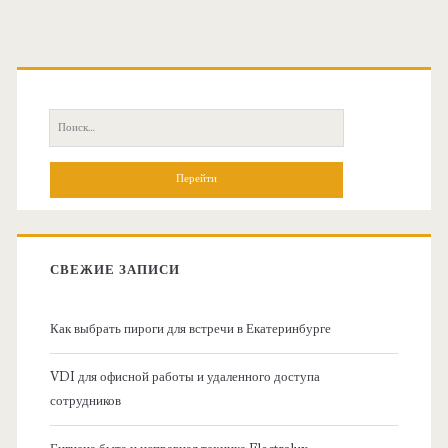
О
с
П
н
о
и
о
с
к
в
:
СВЕЖИЕ ЗАПИСИ
н
Как выбрать пироги для встречи в Екатеринбурге
а
VDI для офисной работы и удаленного доступа
я
сотрудников