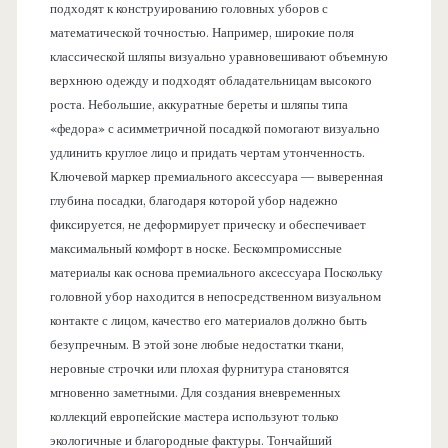
подходят к конструированию головных уборов с
математической точностью. Например, широкие поля
классической шляпы визуально уравновешивают объемную
верхнюю одежду и подходят обладательницам высокого
роста. Небольшие, аккуратные береты и шляпы типа
«федора» с асимметричной посадкой помогают визуально
удлинить круглое лицо и придать чертам утонченность.
Ключевой маркер премиального аксессуара — выверенная
глубина посадки, благодаря которой убор надежно
фиксируется, не деформирует прическу и обеспечивает
максимальный комфорт в носке. Бескомпромиссные
материалы как основа премиального аксессуара Поскольку
головной убор находится в непосредственном визуальном
контакте с лицом, качество его материалов должно быть
безупречным. В этой зоне любые недостатки ткани,
неровные строчки или плохая фурнитура становятся
мгновенно заметными. Для создания вневременных
коллекций европейские мастера используют только
экологичные и благородные фактуры. Тончайший