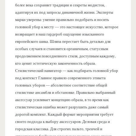
более века сохраняет традиции и секреты модисток,
адаптируя их под запросы динамичной жизни. Эксперты
марки уверены: умение правильно подобрать и носить
головной убор к месту — это настоящее искусство, которое
возвращает в наш гардероб ощущение изысканного
европейского шика. Шляпа перестает быть деталью для
особых случаев и становится органичным, статусным
продолжением повседневного стиля, доступным каждому,
кто ценит эстетическую законченность образа.
Стилистический навигатор — как подбирать головной убор
под контекст Главное правило современного этикета
головных уборов — абсолютное соответствие общей
стилистике ансамбля и обстановке. Правильно выбранный
аксессуар усиливает концепцию образа, в то время как
стилистическая ошибка может разрушить даже самый
дорогой комплект. Каждый формат мероприятия требует
своего подхода к выбору аксессуаров: Деловая среда и
городская классика. Для строгих пальто, тренчей и