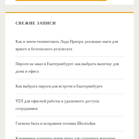
о
к
в
:
СВЕЖИЕ ЗАПИСИ
н
Как и зачем тюнинговать Лада Приора: реальные шаги для
а
яркого и безопасного результата
я
Пироги на заказ в Екатеринбурге: как выбрать выпечку для
дома и офиса
б
Как выбрать пироги для встречи в Екатеринбурге
о
VDI для офисной работы и удаленного доступа
к
сотрудников
о
Гигиена быта и исправная техника Electrolux
в
Карманные хорроры яркие игры для страшных коротких