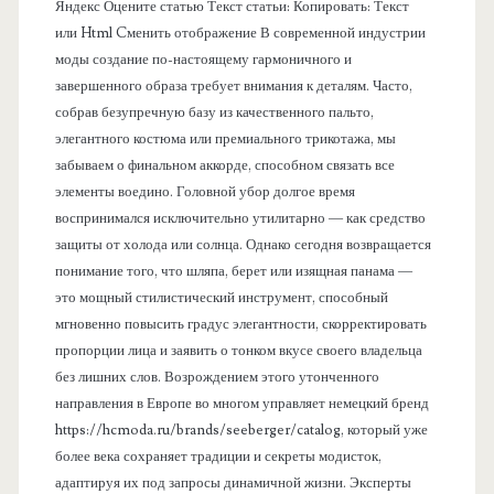
Яндекс Оцените статью Текст статьи: Копировать: Текст
или Html Cменить отображение В современной индустрии
моды создание по-настоящему гармоничного и
завершенного образа требует внимания к деталям. Часто,
собрав безупречную базу из качественного пальто,
элегантного костюма или премиального трикотажа, мы
забываем о финальном аккорде, способном связать все
элементы воедино. Головной убор долгое время
воспринимался исключительно утилитарно — как средство
защиты от холода или солнца. Однако сегодня возвращается
понимание того, что шляпа, берет или изящная панама —
это мощный стилистический инструмент, способный
мгновенно повысить градус элегантности, скорректировать
пропорции лица и заявить о тонком вкусе своего владельца
без лишних слов. Возрождением этого утонченного
направления в Европе во многом управляет немецкий бренд
https://hcmoda.ru/brands/seeberger/catalog, который уже
более века сохраняет традиции и секреты модисток,
адаптируя их под запросы динамичной жизни. Эксперты