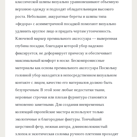
классической шляпы визуально уравновешивают объемную
верхнюю одежду и подходят обладательницам высокого
роста. Небольшие, аккуратные береты и шляпы типа
«федора» с асимметричной посадкой помогают визуально
удлинить круглое лицо и придать чертам утонченность.
Ключевой маркер премиального аксессуара — выверенная
глубина посадки, благодаря которой убор надежно
фиксируется, не деформирует прическу и обеспечивает
максимальный комфорт в носке. Бескомпромиссные
материалы как основа премиального аксессуара Поскольку
головной убор находится в непосредственном визуальном
контакте с лицом, качество его материалов должно быть
безупречным. В этой зоне любые недостатки ткани,
неровные строчки или плохая фурнитура становятся
мгновенно заметными. Для создания вневременных
коллекций европейские мастера используют только
экологичные и благородные фактуры. Тончайший
шерстяной фетр, нежная ангора, длинноволокнистый
хлопок и экзотическая соломка ручного плетения проходят