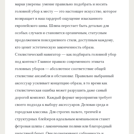
марки уверены: умение правильно подобрать и носить
головной убор к месту — это настоящее искусство, которое
возвращает в наш гардероб ощущение изысканного
европейского шика. Шляпа перестает быть деталью для
особых случаев и становится органичным, статусным
продолжением повседневного стиля, доступным каждому,
кто ценит эстетическую законченность образа.
Стилистический навигатор — как подбирать головной убор
под контекст Главное правило современного этикета
головных уборов — абсолютное соответствие общей
стилистике ансамбля и обстановке. Правильно выбранный
аксессуар усиливает концепцию образа, в то время как
стилистическая ошибка может разрушить даже самый
дорогой комплект. Каждый формат мероприятия требует
своего подхода к выбору аксессуаров: Деловая среда и
городская классика. Для строгих пальто, тренчей и
структурных блейзеров идеальным компаньоном станет
фетровая шляпа с лаконичными полями или благородный
шерстяной берет. Они подчеркивают собранность и