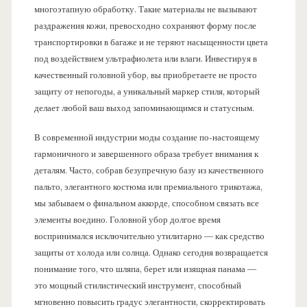
многоэтапную обработку. Такие материалы не вызывают
раздражения кожи, превосходно сохраняют форму после
транспортировки в багаже и не теряют насыщенности цвета
под воздействием ультрафиолета или влаги. Инвестируя в
качественный головной убор, вы приобретаете не просто
защиту от непогоды, а уникальный маркер стиля, который
делает любой ваш выход запоминающимся и статусным.
В современной индустрии моды создание по-настоящему
гармоничного и завершенного образа требует внимания к
деталям. Часто, собрав безупречную базу из качественного
пальто, элегантного костюма или премиального трикотажа,
мы забываем о финальном аккорде, способном связать все
элементы воедино. Головной убор долгое время
воспринимался исключительно утилитарно — как средство
защиты от холода или солнца. Однако сегодня возвращается
понимание того, что шляпа, берет или изящная панама —
это мощный стилистический инструмент, способный
мгновенно повысить градус элегантности, скорректировать