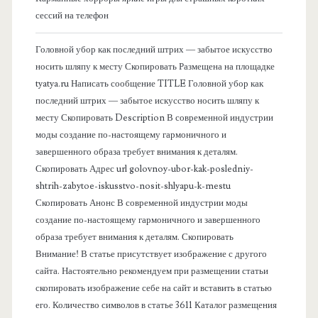
сессий на телефон
а
Головной убор как последний штрих — забытое искусство
я
носить шляпу к месту Скопировать Размещена на площадке
tyatya.ru Написать сообщение TITLE Головной убор как
п
последний штрих — забытое искусство носить шляпу к
месту Скопировать Description В современной индустрии
а
моды создание по-настоящему гармоничного и
завершенного образа требует внимания к деталям.
н
Скопировать Адрес url golovnoy-ubor-kak-posledniy-
shtrih-zabytoe-iskusstvo-nosit-shlyapu-k-mestu
е
Скопировать Анонс В современной индустрии моды
создание по-настоящему гармоничного и завершенного
л
образа требует внимания к деталям. Скопировать
Внимание! В статье присутствует изображение с другого
ь
сайта. Настоятельно рекомендуем при размещении статьи
скопировать изображение себе на сайт и вставить в статью
его. Количество символов в статье 3611 Каталог размещения