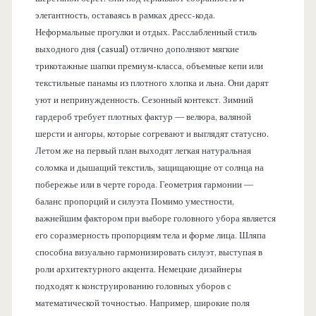
элегантность, оставаясь в рамках дресс-кода.
Неформальные прогулки и отдых. Расслабленный стиль
выходного дня (casual) отлично дополняют мягкие
трикотажные шапки премиум-класса, объемные кепи или
текстильные панамы из плотного хлопка и льна. Они дарят
уют и непринужденность. Сезонный контекст. Зимний
гардероб требует плотных фактур — велюра, валяной
шерсти и ангоры, которые согревают и выглядят статусно.
Летом же на первый план выходят легкая натуральная
соломка и дышащий текстиль, защищающие от солнца на
побережье или в черте города. Геометрия гармонии —
баланс пропорций и силуэта Помимо уместности,
важнейшим фактором при выборе головного убора является
его соразмерность пропорциям тела и форме лица. Шляпа
способна визуально гармонизировать силуэт, выступая в
роли архитектурного акцента. Немецкие дизайнеры
подходят к конструированию головных уборов с
математической точностью. Например, широкие поля