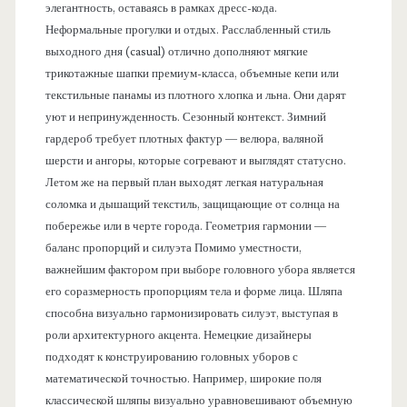
элегантность, оставаясь в рамках дресс-кода.
Неформальные прогулки и отдых. Расслабленный стиль
выходного дня (casual) отлично дополняют мягкие
трикотажные шапки премиум-класса, объемные кепи или
текстильные панамы из плотного хлопка и льна. Они дарят
уют и непринужденность. Сезонный контекст. Зимний
гардероб требует плотных фактур — велюра, валяной
шерсти и ангоры, которые согревают и выглядят статусно.
Летом же на первый план выходят легкая натуральная
соломка и дышащий текстиль, защищающие от солнца на
побережье или в черте города. Геометрия гармонии —
баланс пропорций и силуэта Помимо уместности,
важнейшим фактором при выборе головного убора является
его соразмерность пропорциям тела и форме лица. Шляпа
способна визуально гармонизировать силуэт, выступая в
роли архитектурного акцента. Немецкие дизайнеры
подходят к конструированию головных уборов с
математической точностью. Например, широкие поля
классической шляпы визуально уравновешивают объемную