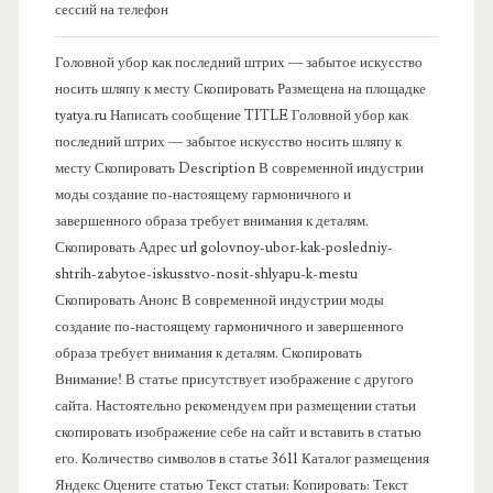
о
сессий на телефон
в
Головной убор как последний штрих — забытое искусство
носить шляпу к месту Скопировать Размещена на площадке
а
tyatya.ru Написать сообщение TITLE Головной убор как
последний штрих — забытое искусство носить шляпу к
я
месту Скопировать Description В современной индустрии
моды создание по-настоящему гармоничного и
п
завершенного образа требует внимания к деталям.
Скопировать Адрес url golovnoy-ubor-kak-posledniy-
а
shtrih-zabytoe-iskusstvo-nosit-shlyapu-k-mestu
Скопировать Анонс В современной индустрии моды
н
создание по-настоящему гармоничного и завершенного
образа требует внимания к деталям. Скопировать
е
Внимание! В статье присутствует изображение с другого
сайта. Настоятельно рекомендуем при размещении статьи
л
скопировать изображение себе на сайт и вставить в статью
его. Количество символов в статье 3611 Каталог размещения
ь
Яндекс Оцените статью Текст статьи: Копировать: Текст