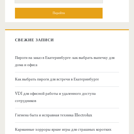
н
о
и
о
с
к
в
:
СВЕЖИЕ ЗАПИСИ
н
Пироги на заказ в Екатеринбурге: как выбрать выпечку для
а
дома и офиса
я
Как выбрать пироги для встречи в Екатеринбурге
б
VDI для офисной работы и удаленного доступа
сотрудников
о
Гигиена быта и исправная техника Electrolux
к
Карманные хорроры яркие игры для страшных коротких