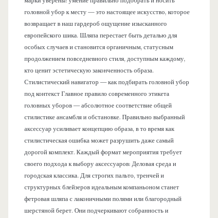
марки уверены: умение правильно подобрать и носить
головной убор к месту — это настоящее искусство, которое
возвращает в наш гардероб ощущение изысканного
европейского шика. Шляпа перестает быть деталью для
особых случаев и становится органичным, статусным
продолжением повседневного стиля, доступным каждому,
кто ценит эстетическую законченность образа.
Стилистический навигатор — как подбирать головной убор
под контекст Главное правило современного этикета
головных уборов — абсолютное соответствие общей
стилистике ансамбля и обстановке. Правильно выбранный
аксессуар усиливает концепцию образа, в то время как
стилистическая ошибка может разрушить даже самый
дорогой комплект. Каждый формат мероприятия требует
своего подхода к выбору аксессуаров: Деловая среда и
городская классика. Для строгих пальто, тренчей и
структурных блейзеров идеальным компаньоном станет
фетровая шляпа с лаконичными полями или благородный
шерстяной берет. Они подчеркивают собранность и