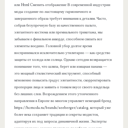
или Html Cменить отображение В современной индустрии
моды создание по-настоящему гармоничного и
завершенного образа требует внимания к деталям. Часто,
собрав безупречную базу из качественного пальто,
элегантного костюма или премиального трикотажа, мы
забываем о финальном аккорде, способном связать все
элементы воедино. Головной убор долгое время
воспринимался исключительно утилитарно — как средство
защиты от холода или солнца. Однако сегодня возвращается
понимание того, что шляпа, берет или изящная панама —
это мощный стилистический инструмент, способный
мгновенно повысить градус элегантности, скорректировать
пропорции лица и заявить о тонком вкусе своего владельца
без лишних слов. Возрождением этого утонченного
направления в Европе во многом управляет немецкий бренд
https://hcmoda.ru/brands/seeberger/catalog, который уже
более века сохраняет традиции и секреты модисток,
адаптируя их под запросы динамичной жизни. Эксперты