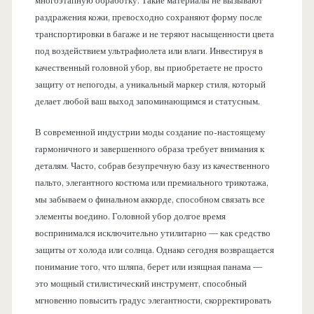
многоэтапную обработку. Такие материалы не вызывают
раздражения кожи, превосходно сохраняют форму после
транспортировки в багаже и не теряют насыщенности цвета
под воздействием ультрафиолета или влаги. Инвестируя в
качественный головной убор, вы приобретаете не просто
защиту от непогоды, а уникальный маркер стиля, который
делает любой ваш выход запоминающимся и статусным.
В современной индустрии моды создание по-настоящему
гармоничного и завершенного образа требует внимания к
деталям. Часто, собрав безупречную базу из качественного
пальто, элегантного костюма или премиального трикотажа,
мы забываем о финальном аккорде, способном связать все
элементы воедино. Головной убор долгое время
воспринимался исключительно утилитарно — как средство
защиты от холода или солнца. Однако сегодня возвращается
понимание того, что шляпа, берет или изящная панама —
это мощный стилистический инструмент, способный
мгновенно повысить градус элегантности, скорректировать