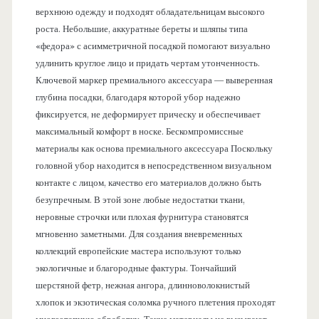
верхнюю одежду и подходят обладательницам высокого
роста. Небольшие, аккуратные береты и шляпы типа
«федора» с асимметричной посадкой помогают визуально
удлинить круглое лицо и придать чертам утонченность.
Ключевой маркер премиального аксессуара — выверенная
глубина посадки, благодаря которой убор надежно
фиксируется, не деформирует прическу и обеспечивает
максимальный комфорт в носке. Бескомпромиссные
материалы как основа премиального аксессуара Поскольку
головной убор находится в непосредственном визуальном
контакте с лицом, качество его материалов должно быть
безупречным. В этой зоне любые недостатки ткани,
неровные строчки или плохая фурнитура становятся
мгновенно заметными. Для создания вневременных
коллекций европейские мастера используют только
экологичные и благородные фактуры. Тончайший
шерстяной фетр, нежная ангора, длинноволокнистый
хлопок и экзотическая соломка ручного плетения проходят