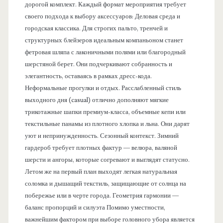
дорогой комплект. Каждый формат мероприятия требует
своего подхода к выбору аксессуаров: Деловая среда и
городская классика. Для строгих пальто, тренчей и
структурных блейзеров идеальным компаньоном станет
фетровая шляпа с лаконичными полями или благородный
шерстяной берет. Они подчеркивают собранность и
элегантность, оставаясь в рамках дресс-кода.
Неформальные прогулки и отдых. Расслабленный стиль
выходного дня (casual) отлично дополняют мягкие
трикотажные шапки премиум-класса, объемные кепи или
текстильные панамы из плотного хлопка и льна. Они дарят
уют и непринужденность. Сезонный контекст. Зимний
гардероб требует плотных фактур — велюра, валяной
шерсти и ангоры, которые согревают и выглядят статусно.
Летом же на первый план выходят легкая натуральная
соломка и дышащий текстиль, защищающие от солнца на
побережье или в черте города. Геометрия гармонии —
баланс пропорций и силуэта Помимо уместности,
важнейшим фактором при выборе головного убора является