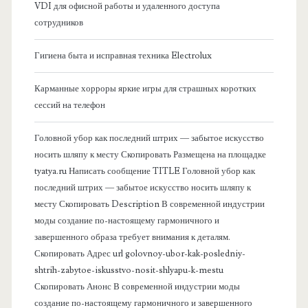
б
VDI для офисной работы и удаленного доступа
сотрудников
о
Гигиена быта и исправная техника Electrolux
к
Карманные хорроры яркие игры для страшных коротких
о
сессий на телефон
в
Головной убор как последний штрих — забытое искусство
носить шляпу к месту Скопировать Размещена на площадке
а
tyatya.ru Написать сообщение TITLE Головной убор как
последний штрих — забытое искусство носить шляпу к
я
месту Скопировать Description В современной индустрии
моды создание по-настоящему гармоничного и
п
завершенного образа требует внимания к деталям.
Скопировать Адрес url golovnoy-ubor-kak-posledniy-
а
shtrih-zabytoe-iskusstvo-nosit-shlyapu-k-mestu
Скопировать Анонс В современной индустрии моды
н
создание по-настоящему гармоничного и завершенного