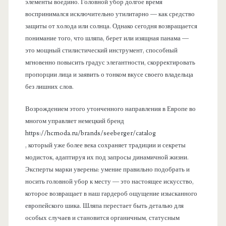
элементы воедино. Головной убор долгое время
воспринимался исключительно утилитарно — как средство
защиты от холода или солнца. Однако сегодня возвращается
понимание того, что шляпа, берет или изящная панама —
это мощный стилистический инструмент, способный
мгновенно повысить градус элегантности, скорректировать
пропорции лица и заявить о тонком вкусе своего владельца
без лишних слов.
Возрождением этого утонченного направления в Европе во
многом управляет немецкий бренд
https://hcmoda.ru/brands/seeberger/catalog
, который уже более века сохраняет традиции и секреты
модисток, адаптируя их под запросы динамичной жизни.
Эксперты марки уверены: умение правильно подобрать и
носить головной убор к месту — это настоящее искусство,
которое возвращает в наш гардероб ощущение изысканного
европейского шика. Шляпа перестает быть деталью для
особых случаев и становится органичным, статусным