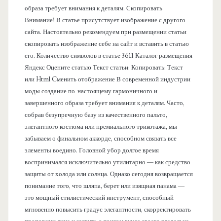
образа требует внимания к деталям. Скопировать
е
Внимание! В статье присутствует изображение с другого
сайта. Настоятельно рекомендуем при размещении статьи
л
скопировать изображение себе на сайт и вставить в статью
его. Количество символов в статье 3611 Каталог размещения
ь
Яндекс Оцените статью Текст статьи: Копировать: Текст
или Html Cменить отображение В современной индустрии
моды создание по-настоящему гармоничного и
завершенного образа требует внимания к деталям. Часто,
собрав безупречную базу из качественного пальто,
элегантного костюма или премиального трикотажа, мы
забываем о финальном аккорде, способном связать все
элементы воедино. Головной убор долгое время
воспринимался исключительно утилитарно — как средство
защиты от холода или солнца. Однако сегодня возвращается
понимание того, что шляпа, берет или изящная панама —
это мощный стилистический инструмент, способный
мгновенно повысить градус элегантности, скорректировать