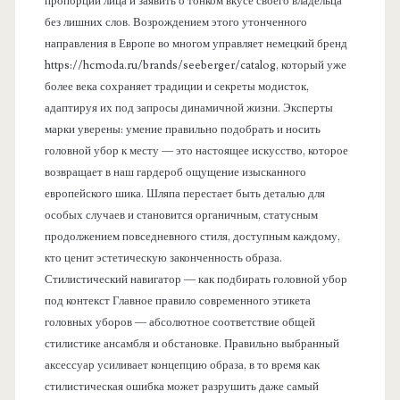
пропорции лица и заявить о тонком вкусе своего владельца
без лишних слов. Возрождением этого утонченного
направления в Европе во многом управляет немецкий бренд
https://hcmoda.ru/brands/seeberger/catalog, который уже
более века сохраняет традиции и секреты модисток,
адаптируя их под запросы динамичной жизни. Эксперты
марки уверены: умение правильно подобрать и носить
головной убор к месту — это настоящее искусство, которое
возвращает в наш гардероб ощущение изысканного
европейского шика. Шляпа перестает быть деталью для
особых случаев и становится органичным, статусным
продолжением повседневного стиля, доступным каждому,
кто ценит эстетическую законченность образа.
Стилистический навигатор — как подбирать головной убор
под контекст Главное правило современного этикета
головных уборов — абсолютное соответствие общей
стилистике ансамбля и обстановке. Правильно выбранный
аксессуар усиливает концепцию образа, в то время как
стилистическая ошибка может разрушить даже самый