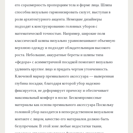
его соразмерность пропорциям тела и форме лица. Шляпа
способна визуально гармонизировать силуэт, выступая в
роли архитектурного акцента. Немецкие дизайнеры
подходят к конструированию головных уборов с
математической точностью. Например, широкие поля
классической шляпы визуально уравновешивают объемную
верхнюю одежду и подходят обладательницам высокого
роста. Небольшие, аккуратные береты и шляпы типа
«федора» с асимметричной посадкой помогают визуально
удлинить круглое лицо и придать чертам утонченность.
Ключевой маркер премиального аксессуара — выверенная
глубина посадки, благодаря которой убор надежно
фиксируется, не деформирует прическу и обеспечивает
максимальный комфорт в носке. Бескомпромиссные
материалы как основа премиального аксессуара Поскольку
головной убор находится в непосредственном визуальном
контакте с лицом, качество его материалов должно быть
безупречным. В этой зоне любые недостатки ткани,