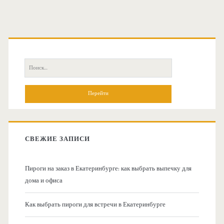
О
с
П
н
о
и
о
с
к
в
:
СВЕЖИЕ ЗАПИСИ
н
Пироги на заказ в Екатеринбурге: как выбрать выпечку для
а
дома и офиса
я
Как выбрать пироги для встречи в Екатеринбурге