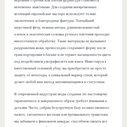
неровные строчки или плохая фурнитура становятся
мгновенно заметными. Для создания вневременных
коллекций европейские мастера используют только
экологичные и благородные фактуры. Тончайший
шерстяной фетр, нежная ангора, длинноволокнистый
хлопок и экзотическая соломка ручного плетения проходят
многоэтапную обработку. Такие материалы не вызывают
раздражения кожи, превосходно сохраняют форму после
транспортировки в багаже и не теряют насыщенности цвета
под воздействием ультрафиолета или влаги. Инвестируя в
качественный головной убор, вы приобретаете не просто
защиту от непогоды, а уникальный маркер стиля, который
делает любой ваш выход запоминающимся и статусным.
В современной индустрии моды создание по-настоящему
гармоничного и завершенного образа требует внимания к
деталям. Часто, собрав безупречную базу из качественного
пальто, элегантного костюма или премиального трикотажа,
мы забываем о финальном аккорде, способном связать все