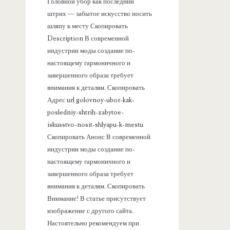
а
Головной убор как последний
штрих — забытое искусство носить
н
шляпу к месту Скопировать
Description В современной
е
индустрии моды создание по-
настоящему гармоничного и
л
завершенного образа требует
внимания к деталям. Скопировать
ь
Адрес url golovnoy-ubor-kak-
posledniy-shtrih-zabytoe-
iskusstvo-nosit-shlyapu-k-mestu
Скопировать Анонс В современной
индустрии моды создание по-
настоящему гармоничного и
завершенного образа требует
внимания к деталям. Скопировать
Внимание! В статье присутствует
изображение с другого сайта.
Настоятельно рекомендуем при