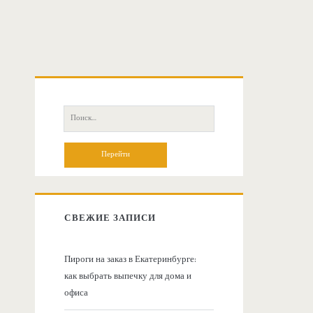
О
с
П
о
н
и
с
о
к
:
в
СВЕЖИЕ ЗАПИСИ
н
Пироги на заказ в Екатеринбурге:
как выбрать выпечку для дома и
а
офиса