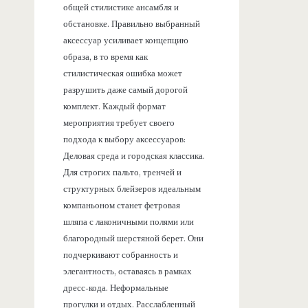
общей стилистике ансамбля и
обстановке. Правильно выбранный
аксессуар усиливает концепцию
образа, в то время как
стилистическая ошибка может
разрушить даже самый дорогой
комплект. Каждый формат
мероприятия требует своего
подхода к выбору аксессуаров:
Деловая среда и городская классика.
Для строгих пальто, тренчей и
структурных блейзеров идеальным
компаньоном станет фетровая
шляпа с лаконичными полями или
благородный шерстяной берет. Они
подчеркивают собранность и
элегантность, оставаясь в рамках
дресс-кода. Неформальные
прогулки и отдых. Расслабленный