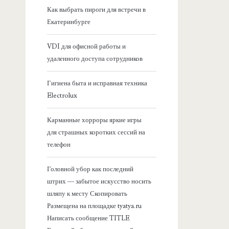
я
Как выбрать пироги для встречи в
Екатеринбурге
б
VDI для офисной работы и
о
удаленного доступа сотрудников
к
Гигиена быта и исправная техника
Electrolux
о
Карманные хорроры яркие игры
в
для страшных коротких сессий на
телефон
а
Головной убор как последний
я
штрих — забытое искусство носить
шляпу к месту Скопировать
п
Размещена на площадке tyatya.ru
Написать сообщение TITLE