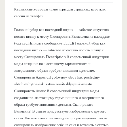
к
Карманные хорроры яркие игры для страшных коротких
о
сессий на телефон
в
Головной убор как последний штрих — забытое искусство
носить шляпу к месту Скопировать Размещена на площадке
а
tyatya.ru Написать сообщение TITLE Головной убор как
последний штрих — забытое искусство носить шляпу к
я
месту Скопировать Description В современной индустрии
моды создание по-настоящему гармоничного и
п
завершенного образа требует внимания к деталям.
Скопировать Адрес url golovnoy-ubor-kak-posledniy-
а
shtrih-zabytoe-iskusstvo-nosit-shlyapu-k-mestu
Скопировать Анонс В современной индустрии моды
н
создание по-настоящему гармоничного и завершенного
образа требует внимания к деталям. Скопировать
е
Внимание! В статье присутствует изображение с другого
сайта. Настоятельно рекомендуем при размещении статьи
л
скопировать изображение себе на сайт и вставить в статью