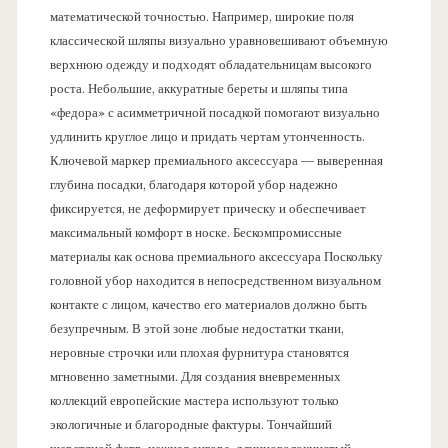
математической точностью. Например, широкие поля
классической шляпы визуально уравновешивают объемную
верхнюю одежду и подходят обладательницам высокого
роста. Небольшие, аккуратные береты и шляпы типа
«федора» с асимметричной посадкой помогают визуально
удлинить круглое лицо и придать чертам утонченность.
Ключевой маркер премиального аксессуара — выверенная
глубина посадки, благодаря которой убор надежно
фиксируется, не деформирует прическу и обеспечивает
максимальный комфорт в носке. Бескомпромиссные
материалы как основа премиального аксессуара Поскольку
головной убор находится в непосредственном визуальном
контакте с лицом, качество его материалов должно быть
безупречным. В этой зоне любые недостатки ткани,
неровные строчки или плохая фурнитура становятся
мгновенно заметными. Для создания вневременных
коллекций европейские мастера используют только
экологичные и благородные фактуры. Тончайший