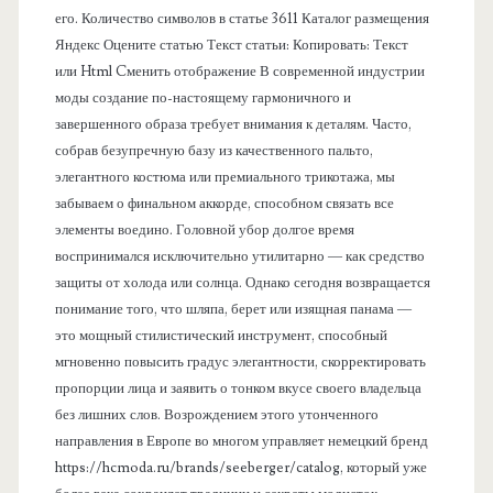
его. Количество символов в статье 3611 Каталог размещения
ь
Яндекс Оцените статью Текст статьи: Копировать: Текст
или Html Cменить отображение В современной индустрии
моды создание по-настоящему гармоничного и
завершенного образа требует внимания к деталям. Часто,
собрав безупречную базу из качественного пальто,
элегантного костюма или премиального трикотажа, мы
забываем о финальном аккорде, способном связать все
элементы воедино. Головной убор долгое время
воспринимался исключительно утилитарно — как средство
защиты от холода или солнца. Однако сегодня возвращается
понимание того, что шляпа, берет или изящная панама —
это мощный стилистический инструмент, способный
мгновенно повысить градус элегантности, скорректировать
пропорции лица и заявить о тонком вкусе своего владельца
без лишних слов. Возрождением этого утонченного
направления в Европе во многом управляет немецкий бренд
https://hcmoda.ru/brands/seeberger/catalog, который уже