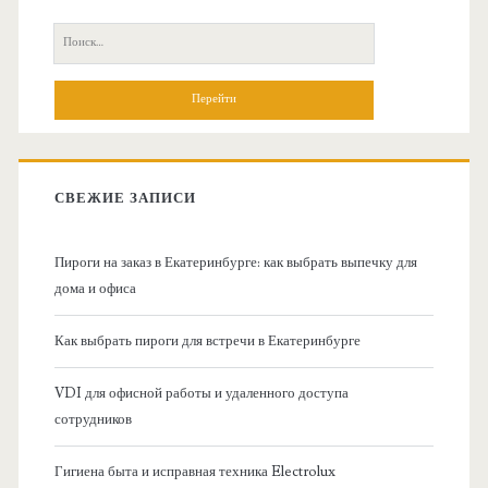
с
П
н
о
и
о
с
к
в
:
СВЕЖИЕ ЗАПИСИ
н
Пироги на заказ в Екатеринбурге: как выбрать выпечку для
а
дома и офиса
я
Как выбрать пироги для встречи в Екатеринбурге
б
VDI для офисной работы и удаленного доступа
сотрудников
о
Гигиена быта и исправная техника Electrolux