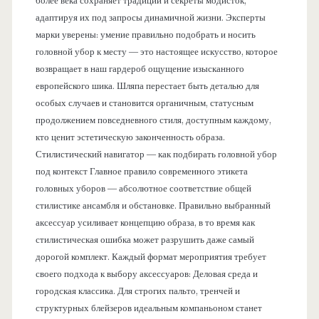
более века сохраняет традиции и секреты модисток,
адаптируя их под запросы динамичной жизни. Эксперты
марки уверены: умение правильно подобрать и носить
головной убор к месту — это настоящее искусство, которое
возвращает в наш гардероб ощущение изысканного
европейского шика. Шляпа перестает быть деталью для
особых случаев и становится органичным, статусным
продолжением повседневного стиля, доступным каждому,
кто ценит эстетическую законченность образа.
Стилистический навигатор — как подбирать головной убор
под контекст Главное правило современного этикета
головных уборов — абсолютное соответствие общей
стилистике ансамбля и обстановке. Правильно выбранный
аксессуар усиливает концепцию образа, в то время как
стилистическая ошибка может разрушить даже самый
дорогой комплект. Каждый формат мероприятия требует
своего подхода к выбору аксессуаров: Деловая среда и
городская классика. Для строгих пальто, тренчей и
структурных блейзеров идеальным компаньоном станет