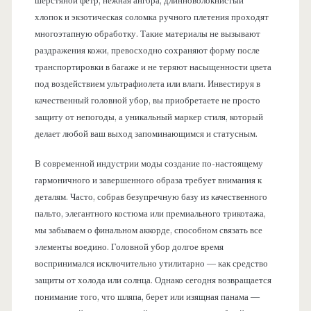
шерстяной фетр, нежная ангора, длинноволокнистый
хлопок и экзотическая соломка ручного плетения проходят
многоэтапную обработку. Такие материалы не вызывают
раздражения кожи, превосходно сохраняют форму после
транспортировки в багаже и не теряют насыщенности цвета
под воздействием ультрафиолета или влаги. Инвестируя в
качественный головной убор, вы приобретаете не просто
защиту от непогоды, а уникальный маркер стиля, который
делает любой ваш выход запоминающимся и статусным.
В современной индустрии моды создание по-настоящему
гармоничного и завершенного образа требует внимания к
деталям. Часто, собрав безупречную базу из качественного
пальто, элегантного костюма или премиального трикотажа,
мы забываем о финальном аккорде, способном связать все
элементы воедино. Головной убор долгое время
воспринимался исключительно утилитарно — как средство
защиты от холода или солнца. Однако сегодня возвращается
понимание того, что шляпа, берет или изящная панама —