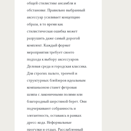
общей стилистике ансамбля и
обстановке. Правильно выбранный
аксессуар усиливает концепцию
образа, в то время как
стилистическая ошибка может
разрушить даже самый дорогой
комплект. Каждый формат
мероприятия требует своего
подхода к выбору аксессуаров:
Деловая среда и городская классика.
Для строгих пальто, тренчей и
структурных блейзеров идеальным
компаньоном станет фетровая
шляпа с лаконичными полями или
благородный шерстяной берет. Они
подчеркивают собранность и
элегантность, оставаясь в рамках
дресс-кода. Неформальные
прогулки и отдых. Расслабленный