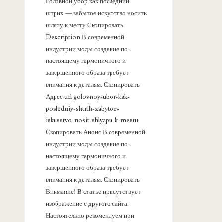
а
Головной убор как последний
штрих — забытое искусство носить
н
шляпу к месту Скопировать
Description В современной
е
индустрии моды создание по-
настоящему гармоничного и
л
завершенного образа требует
внимания к деталям. Скопировать
ь
Адрес url golovnoy-ubor-kak-
posledniy-shtrih-zabytoe-
iskusstvo-nosit-shlyapu-k-mestu
Скопировать Анонс В современной
индустрии моды создание по-
настоящему гармоничного и
завершенного образа требует
внимания к деталям. Скопировать
Внимание! В статье присутствует
изображение с другого сайта.
Настоятельно рекомендуем при