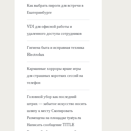
я
Как выбрать пироги для встречи в
Екатеринбурге
б
VDI для офисной работы и
о
удаленного доступа сотрудников
к
Гигиена быта и исправная техника
Electrolux
о
Карманные хорроры яркие игры
в
для страшных коротких сессий на
телефон
а
Головной убор как последний
я
штрих — забытое искусство носить
шляпу к месту Скопировать
п
Размещена на площадке tyatya.ru
Написать сообщение TITLE