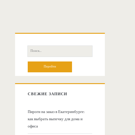
О
с
П
о
н
и
с
о
к
:
в
СВЕЖИЕ ЗАПИСИ
н
Пироги на заказ в Екатеринбурге:
как выбрать выпечку для дома и
а
офиса