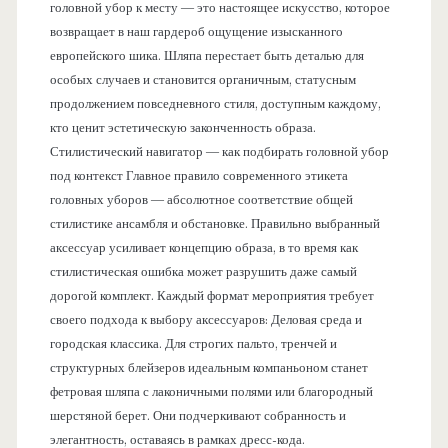
головной убор к месту — это настоящее искусство, которое
возвращает в наш гардероб ощущение изысканного
европейского шика. Шляпа перестает быть деталью для
особых случаев и становится органичным, статусным
продолжением повседневного стиля, доступным каждому,
кто ценит эстетическую законченность образа.
Стилистический навигатор — как подбирать головной убор
под контекст Главное правило современного этикета
головных уборов — абсолютное соответствие общей
стилистике ансамбля и обстановке. Правильно выбранный
аксессуар усиливает концепцию образа, в то время как
стилистическая ошибка может разрушить даже самый
дорогой комплект. Каждый формат мероприятия требует
своего подхода к выбору аксессуаров: Деловая среда и
городская классика. Для строгих пальто, тренчей и
структурных блейзеров идеальным компаньоном станет
фетровая шляпа с лаконичными полями или благородный
шерстяной берет. Они подчеркивают собранность и
элегантность, оставаясь в рамках дресс-кода.