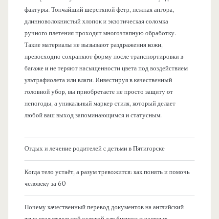
фактуры. Тончайший шерстяной фетр, нежная ангора,
длинноволокнистый хлопок и экзотическая соломка
ручного плетения проходят многоэтапную обработку.
Такие материалы не вызывают раздражения кожи,
превосходно сохраняют форму после транспортировки в
багаже и не теряют насыщенности цвета под воздействием
ультрафиолета или влаги. Инвестируя в качественный
головной убор, вы приобретаете не просто защиту от
непогоды, а уникальный маркер стиля, который делает
любой ваш выход запоминающимся и статусным.
Отдых и лечение родителей с детьми в Пятигорске
Когда тело устаёт, а разум тревожится: как понять и помочь
человеку за 60
Почему качественный перевод документов на английский
язык стал отдельной услугой для бизнеса и частных