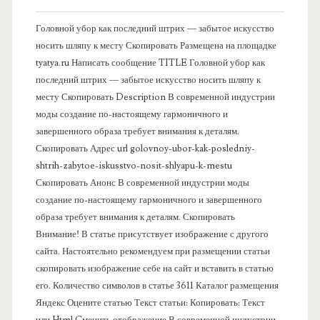
в
Головной убор как последний штрих — забытое искусство
носить шляпу к месту Скопировать Размещена на площадке
а
tyatya.ru Написать сообщение TITLE Головной убор как
последний штрих — забытое искусство носить шляпу к
я
месту Скопировать Description В современной индустрии
моды создание по-настоящему гармоничного и
п
завершенного образа требует внимания к деталям.
Скопировать Адрес url golovnoy-ubor-kak-posledniy-
а
shtrih-zabytoe-iskusstvo-nosit-shlyapu-k-mestu
Скопировать Анонс В современной индустрии моды
н
создание по-настоящему гармоничного и завершенного
образа требует внимания к деталям. Скопировать
е
Внимание! В статье присутствует изображение с другого
сайта. Настоятельно рекомендуем при размещении статьи
л
скопировать изображение себе на сайт и вставить в статью
его. Количество символов в статье 3611 Каталог размещения
ь
Яндекс Оцените статью Текст статьи: Копировать: Текст
или Html Cменить отображение В современной индустрии