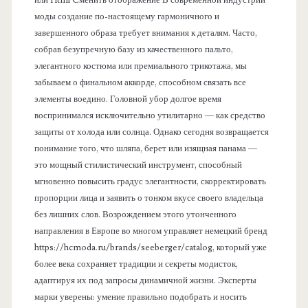
моды создание по-настоящему гармоничного и
завершенного образа требует внимания к деталям. Часто,
собрав безупречную базу из качественного пальто,
элегантного костюма или премиального трикотажа, мы
забываем о финальном аккорде, способном связать все
элементы воедино. Головной убор долгое время
воспринимался исключительно утилитарно — как средство
защиты от холода или солнца. Однако сегодня возвращается
понимание того, что шляпа, берет или изящная панама —
это мощный стилистический инструмент, способный
мгновенно повысить градус элегантности, скорректировать
пропорции лица и заявить о тонком вкусе своего владельца
без лишних слов. Возрождением этого утонченного
направления в Европе во многом управляет немецкий бренд
https://hcmoda.ru/brands/seeberger/catalog, который уже
более века сохраняет традиции и секреты модисток,
адаптируя их под запросы динамичной жизни. Эксперты
марки уверены: умение правильно подобрать и носить