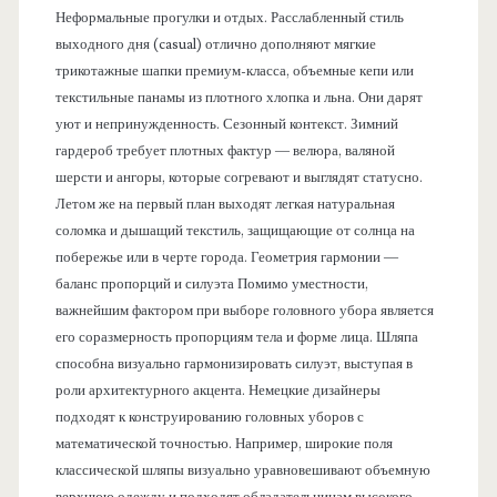
Неформальные прогулки и отдых. Расслабленный стиль
выходного дня (casual) отлично дополняют мягкие
трикотажные шапки премиум-класса, объемные кепи или
текстильные панамы из плотного хлопка и льна. Они дарят
уют и непринужденность. Сезонный контекст. Зимний
гардероб требует плотных фактур — велюра, валяной
шерсти и ангоры, которые согревают и выглядят статусно.
Летом же на первый план выходят легкая натуральная
соломка и дышащий текстиль, защищающие от солнца на
побережье или в черте города. Геометрия гармонии —
баланс пропорций и силуэта Помимо уместности,
важнейшим фактором при выборе головного убора является
его соразмерность пропорциям тела и форме лица. Шляпа
способна визуально гармонизировать силуэт, выступая в
роли архитектурного акцента. Немецкие дизайнеры
подходят к конструированию головных уборов с
математической точностью. Например, широкие поля
классической шляпы визуально уравновешивают объемную
верхнюю одежду и подходят обладательницам высокого