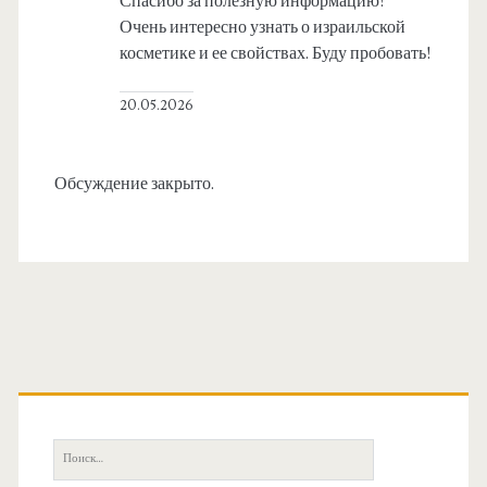
Спасибо за полезную информацию!
Очень интересно узнать о израильской
косметике и ее свойствах. Буду пробовать!
20.05.2026
Обсуждение закрыто.
О
с
П
о