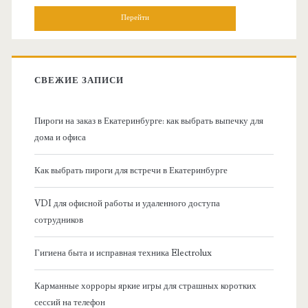
н
и
о
с
к
в
:
СВЕЖИЕ ЗАПИСИ
н
Пироги на заказ в Екатеринбурге: как выбрать выпечку для
а
дома и офиса
я
Как выбрать пироги для встречи в Екатеринбурге
б
VDI для офисной работы и удаленного доступа
сотрудников
о
Гигиена быта и исправная техника Electrolux
к
Карманные хорроры яркие игры для страшных коротких
о
сессий на телефон