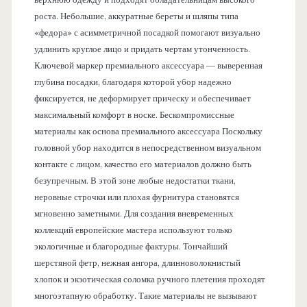
роста. Небольшие, аккуратные береты и шляпы типа
«федора» с асимметричной посадкой помогают визуально
удлинить круглое лицо и придать чертам утонченность.
Ключевой маркер премиального аксессуара — выверенная
глубина посадки, благодаря которой убор надежно
фиксируется, не деформирует прическу и обеспечивает
максимальный комфорт в носке. Бескомпромиссные
материалы как основа премиального аксессуара Поскольку
головной убор находится в непосредственном визуальном
контакте с лицом, качество его материалов должно быть
безупречным. В этой зоне любые недостатки ткани,
неровные строчки или плохая фурнитура становятся
мгновенно заметными. Для создания вневременных
коллекций европейские мастера используют только
экологичные и благородные фактуры. Тончайший
шерстяной фетр, нежная ангора, длинноволокнистый
хлопок и экзотическая соломка ручного плетения проходят
многоэтапную обработку. Такие материалы не вызывают